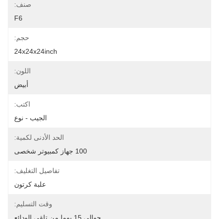
صنف:
F6
حجم:
24x24x24inch
اللون:
أبيض
اكتب:
الجيب - نوع
الحد الأدنى لكمية:
100 جهاز كمبيوتر شخصى
تفاصيل التغليف:
علبة كرتون
وقت التسليم:
حوالي 15 يوما من تلقي الودائع