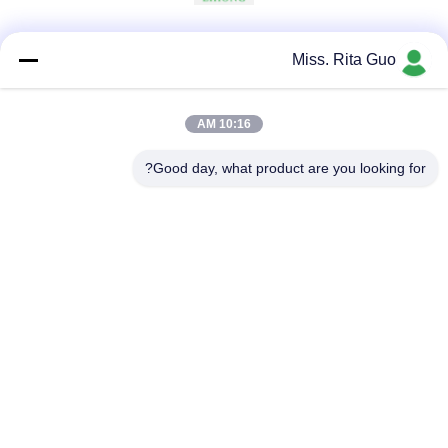
وسائل التواصل الاجتماعي
Miss. Rita Guo
10:16 AM
اتصال سريع
Good day, what product are you looking for?
الهاتف
86-769-22037338
البريد الإلكتروني
sales-guo@zsfilters.com
العنوان
NO3. طريق Wusong Zhi ، منطقة Dongcheng ، مدينة
Dongguan ، قوانغدونغ ، الصين 523118
سياسة الخصوصية
|
خريطة الموقع