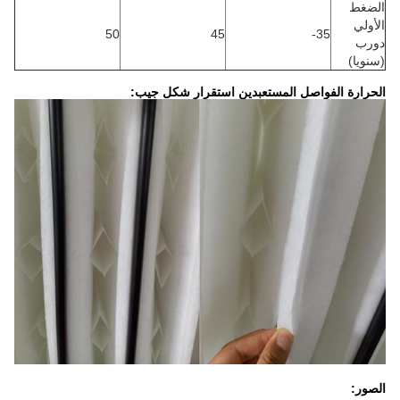
الضغط
الأولي
50
45
35-
دورب
(سنويا)
الحرارة الفواصل المستعبدين استقرار شكل جيب:
الصور: