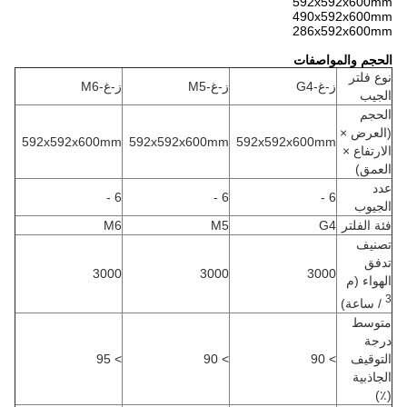
592x592x600mm
490x592x600mm
286x592x600mm
الحجم والمواصفات
نوع فلتر
ز-غ-G4
ز-غ-M5
ز-غ-M6
الجيب
الحجم
(العرض ×
592x592x600mm
592x592x600mm
592x592x600mm
الارتفاع ×
العمق)
عدد
6 -
6 -
6 -
الجيوب
فئة الفلتر
G4
M5
M6
تصنيف
تدفق
3000
3000
3000
الهواء (م
3
/ ساعة)
متوسط ​​
درجة
التوقيف
> 90
> 90
> 95
الجاذبية
(٪)