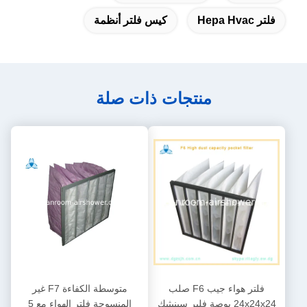
فلتر Hepa Hvac
كيس فلتر أنظمة
منتجات ذات صلة
فلتر هواء جيب F6 صلب
متوسطة الكفاءة F7 غير
24x24x24 بوصة فلبر سينيثيك
المنسوجة فلتر الهواء مع 5