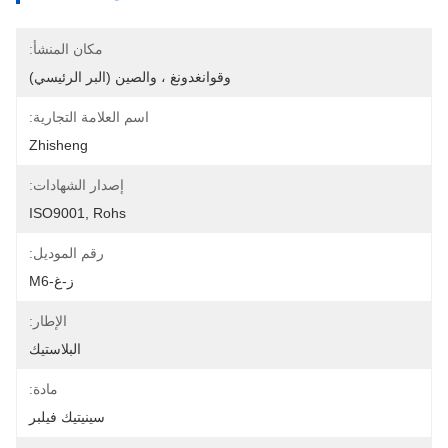
مكان المنشأ:
وقوانغدونغ ، والصين (البر الرئيسي)
اسم العلامة التجارية:
Zhisheng
إصدار الشهادات:
ISO9001, Rohs
رقم الموديل:
ز-غ-M6
الإطار:
البلاستيك
مادة:
سينيتيك فيلبر