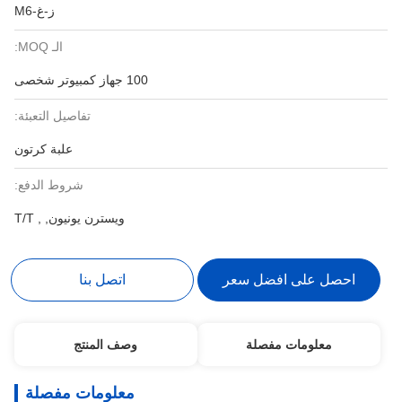
ز-غ-M6
الـ MOQ:
100 جهاز كمبيوتر شخصى
تفاصيل التعبئة:
علبة كرتون
شروط الدفع:
ويسترن يونيون, , T/T
احصل على افضل سعر
اتصل بنا
معلومات مفصلة
وصف المنتج
معلومات مفصلة