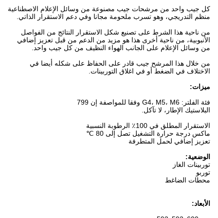
كل جيب واحد من مرشحات جيب مصنوعة من وسائل الإعلام الاصطناعية
منظم التدريجي، وهو تسرب ملحومة مجانا وفي دعم الاستقرار الذاتي.
من ناحية هذا الشرط على تصنيع شكل الاستقرار النتائج من الفواصل
الأنبوبية، من ناحية أخرى هذا هو مزيد من الدعم من قبل تعزيز إضافي
من وسائل الإعلام على الجانب الهواء النظيف من كل جيب واحد.
من خلال هذا المرشح جيب قادر على الحفاظ على شكله أيضا في
الاختلاف في الضغط أو في اغلاق التوربينات.
ميزات:
فئة الفلتر: G4، M5، M6 وفقا للمواصفة إن 799
البلاستيك الإطار، لا تآكل.
الاستقرار المطلق في 100٪ الرطوبة النسبية
ماكس درجة حرارة التشغيل تصل إلى 80 ℃
تعزيز إضافي لحمل المتطرفة
الوضعية:
توربينات الغاز
توربو
محطات الضاغط
الأبعاد: