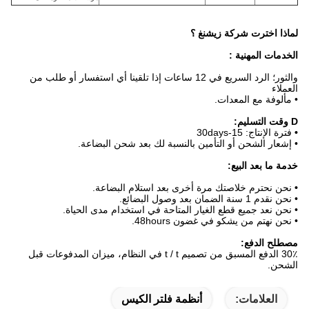
لماذا اخترت
شركة
زيشنغ
؟
الخدمات
المهنية
:
والثور؛ الرد السريع في 12 ساعات إذا تلقينا أي استفسار أو طلب من
العملاء
• مألوفة مع المعدات.
D
وقت التسليم:
•
فترة الإنتاج: 15-30days
• إشعار الشحن أو التأمين بالنسبة لك بعد شحن البضاعة.
خدمة ما بعد البيع:
•
نحن نحترم خلاصتك مرة أخرى بعد استلام البضاعة.
• نحن نقدم 1 سنة الضمان بعد وصول البضائع.
• نحن نعد جميع قطع الغيار المتاحة في استخدام مدى الحياة.
• نحن نهتم من يشكو في غضون 48hours.
مصطلح الدفع:
30٪ الدفع المسبق من تصميم t / t في النظام، ميزان المدفوعات قبل
الشحن.
العلامات:
أنظمة فلتر الكيس