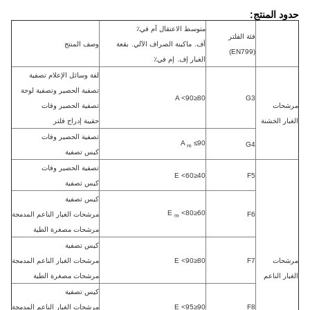
حدود المنتج:
متوسط ​​الاعتقال آم في٪
فئة الفلتر
أف.
ماكينة الصراف الآلي.
بقعة
وصف المنتج
(EN799)
الغبار إف.
إم في٪
لفة وسائل الإعلام تصفية
تصفية الحصير وتصفية لوحة
80≤A <90
G3
مرشحات
تصفية الحصير وفات
الغبار الخشنة
حقيبة إدراج فلتر
تصفية الحصير وفات
A
≤90
G4
m
كيس تصفية
تصفية الحصير وفات
40≤E <60
F5
كيس تصفية
كيس تصفية
<80
60≤E
F6
مرشحات الغبار الناعم المدمجة
m
مرشحات مصغرة الطية
كيس تصفية
مرشحات
F7
80≤E <90
مرشحات الغبار الناعم المدمجة
الغبار الناعم
مرشحات مصغرة الطية
كيس تصفية
F8
90≤E <95
مرشحات الغبار الناعم المدمجة