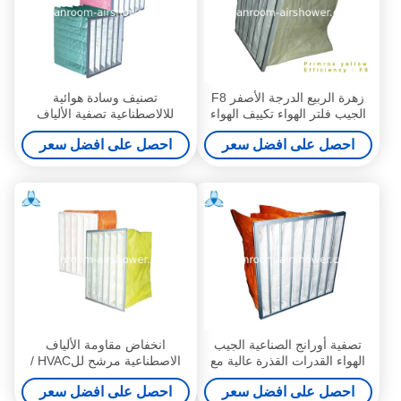
زهرة الربيع الدرجة الأصفر F8
تصنيف وسادة هوائية
الجيب فلتر الهواء تكييف الهواء
للالاصطناعية تصفية الألياف
الثانوي
احصل على افضل سعر
احصل على افضل سعر
تصفية أورانج الصناعية الجيب
انخفاض مقاومة الألياف
الهواء القدرات القذرة عالية مع
الاصطناعية مرشح للHVAC /
إيفا أو السيليكا المطاط طوقا
نظام هيبا لتنقية الهواء تصفية
احصل على افضل سعر
احصل على افضل سعر