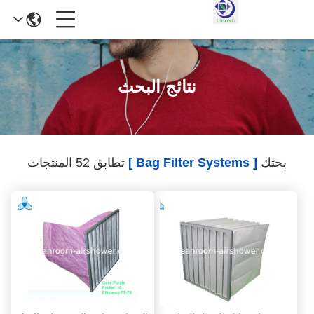
نتائج البحث
بحثك
[ Bag Filter Systems ]
تطابق 52 المنتجات