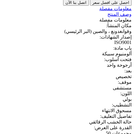
احصل على افضل سعر
اتصل بنا الآن
معلومات مفصلة
وصف المنتج
معلومات مفصلة
مكان المنشأ:
وقوانغدونغ ، والصين (البر الرئيسي)
إصدار الشهادات:
ISO9001
باب مادة:
ألومنيوم سبيكة
فتحت أسلوب:
أرجوحة واحد
بعد:
تخصيص
موقف:
مستشفى
اللون:
بولي
التشطيب:
مسحوق الانتهاء
تفاصيل التغليف:
حالة الخشب الرقائقي
القدرة على العرض:
مجموعات 50