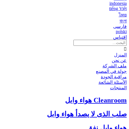
indonesia
tiếng Việt
ไทย
বাংলা
فارسی
polski
إقتباس

المنزل
عن نحن
ملف الشركة
جولة في المصنع
مراقبة الجودة
الأسئلة الشائعة
المنتجات
Cleanroom هواء وابل
صلب الذى لا يصدأ هواء وابل
هواء وابل نفق