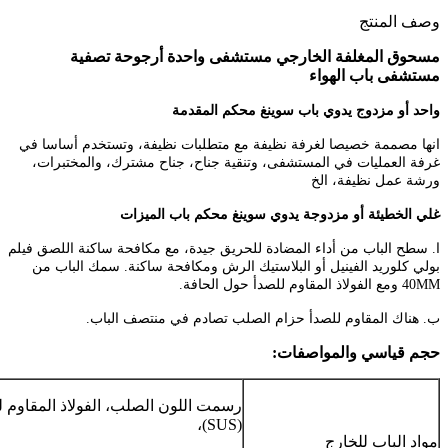
وصف المنتج
مسحوق المغلفة الخارجي مستشفى واحدة أرجوحة تصفية
مستشفى باب الهواء
واحد أو مزدوج
يدوي
باب
سوينغ محكم
المقدمة
انها مصممة خصيصا لغرفة نظيفة مع متطلبات نظيفة، وتستخدم أساسا في
غرفة العمليات في المستشفى، وتنقية جناح، جناح مشترك، والمختبرات،
ورشة عمل نظيفة، الخ
غلي
الخطيئة
أو مزدوجة
يدوي
سوينغ محكم
باب الميزات
ا.
سطح الباب من أداء المضادة للحريق جيدة، مع
مكافحة ساكنة اللصق فيلم
بولي كلوريد الفينيل أو البلاستيك الرش ومكافحة ساكنة.
سمك الباب من
40MM ومع الفولاذ المقاوم للصدأ حول الحافة.
ب.
هناك المقاوم للصدأ حزام الصلب تصادم في منتصف الباب.
حجم قياسي والمواصفات:
رسمت اللون الصلب، الفولاذ المقاوم ل
(SUS)،
مواد الباب للخارج