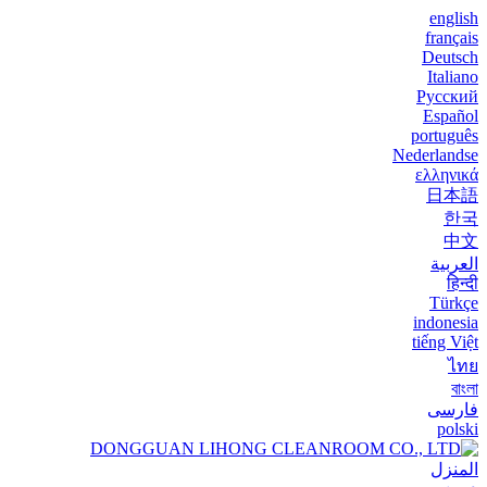
english
français
Deutsch
Italiano
Русский
Español
português
Nederlandse
ελληνικά
日本語
한국
中文
العربية
हिन्दी
Türkçe
indonesia
tiếng Việt
ไทย
বাংলা
فارسی
polski
المنزل