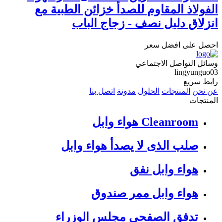
الفولاذ المقاوم للصدأ خزائن الطبية مع
انزلاق دليل نصف - زجاج الباب
احصل على افضل سعر
وسائل التواصل الاجتماعي
lingyunguo03
رابط سريع
عن نحن
المنتجات
الحلول
مدونة
اتصل بنا
المنتجات
Cleanroom هواء وابل
صلب الذى لا يصدأ هواء وابل
هواء وابل نفق
هواء وابل ممر صندوق
تدفق الصفحي مجلس الوزراء