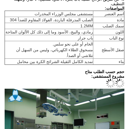
التنظيف.
المواصفات:
اسم العنصر
مستشفى مجلس الوزراء المخدرات
مادة
الصلب المدرفلة الباردة، الفولاذ المقاوم للصدأ 304
سمك الصلب
1.2MM
اللون
رمادي، والبيج، الأسود وما إلى ذلك كل الألوان المتاحة
نوع الباب
باب جرار
الخام أو على نحو سلس.
صقل الأسطح
مسحوق الطلاء الكهربائي، وليس من السهل أن
تتلاشى أو الصدأ.
بناء
تمديد الكامل الثقيلة الشرائح الكرة بين محامل
حجم حسب الطلب متاح
مشروع المستشفى: