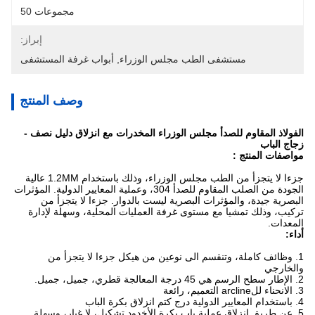
مجموعات 50
إبراز:
مستشفى الطب مجلس الوزراء
, 
أبواب غرفة المستشفى
وصف المنتج
الفولاذ المقاوم للصدأ مجلس الوزراء المخدرات مع انزلاق دليل نصف -
زجاج الباب
مواصفات المنتج :
جزءا لا يتجزأ من الطب مجلس الوزراء، وذلك باستخدام 1.2MM عالية
الجودة من الصلب المقاوم للصدأ 304، وعملية المعايير الدولية.
المؤثرات
البصرية جيدة، والمؤثرات البصرية ليست بالدوار.
جزءا لا يتجزأ من
تركيب، وذلك تمشيا مع مستوى غرفة العمليات المحلية، وسهلة لإدارة
المعدات.
أداء:
1. وظائف كاملة، وتنقسم الى نوعين من هيكل جزءا لا يتجزأ من
والخارجي
2. الإطار سطح الرسم هي 45 درجة المعالجة قطري، جميل، جميل.
3. الانحناء للarcline التعميم، رائعة
4. باستخدام المعايير الدولية درج كتم انزلاق بكرة الباب
5. عن طريق انزلاق عملية باب بكرة الأخدود تشكيل، لا غبار، وسهلة