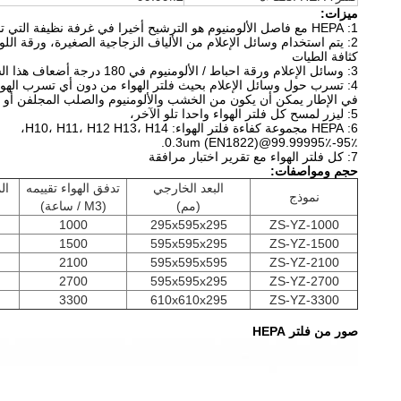
ميزات:
1: HEPA مع فاصل الألومنيوم هو الترشيح أخيرا في غرفة نظيفة التي تستخدم لتصفية الجزيئات أكثر من 0.3um، وفي بيئة تدفق الهواء عالية.
2: يتم استخدام وسائل الإعلام من الألياف الزجاجية الصغيرة، ورقة اللوح أو رقائق الألومنيوم هل في العادية بحيث يمر الهواء التحديث من خلال وسائل الإعلام سهلة للغاية.
كثافة الطيات
3: وسائل الإعلام ورقة احباط / الألومنيوم في 180 درجة أضعاف هذا السماد من طبقة إسفين بحيث تمنع الضرر وسائل الإعلام.
4: تسرب حول وسائل الإعلام بحيث فلتر الهواء من دون أي تسرب الهواء،
في الإطار يمكن أن يكون من الخشب والألومنيوم والصلب المجلفن أو الف
5: ليزر لمسح كل فلتر الهواء واحدا تلو الآخر،
6: HEPA مجموعة كفاءة فلتر الهواء: H10، H11، H12 H13، H14،
95٪-99.99995٪@0.3um (EN1822).
7: كل فلتر الهواء مع تقرير اختبار مرافقة
حجم ومواصفات:
البعد الخارجي
تدفق الهواء تقييمه
ال
نموذج
(مم)
(M3 / ساعة)
1000
295x595x295
ZS-YZ-1000
1500
595x595x295
ZS-YZ-1500
2100
595x595x595
ZS-YZ-2100
2700
595x595x295
ZS-YZ-2700
3300
610x610x295
ZS-YZ-3300
صور من فلتر HEPA