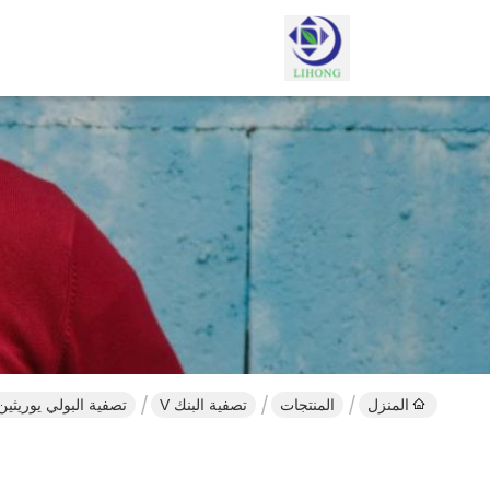
المنزل
المنتجات
تصفية البنك V
تصفية البولي يوريث