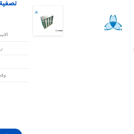
تصفية 
الاس
رق
وقت