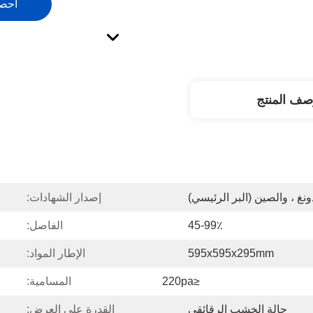
احص
صف المنتج
ونغ ، والصين (البر الرئيسي)
إصدار الشهادات:
45-99٪
الفاصل:
595x595x295mm
الإطار المواد:
≤220pa
المسامية:
حالة الخشب الرقائقي
القدرة على العرض: