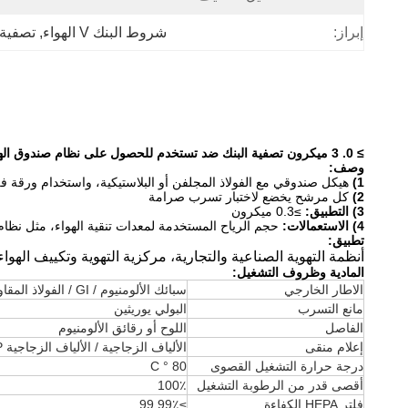
إبراز:
شروط البنك V الهواء
, 
تصفية ا
≥ 0.
3 ميكرون تصفية البنك ضد تستخدم للحصول على نظام صندوق الهواء في منتصف - المستوى
وصف:
1)
هيكل صندوقي مع الفولاذ المجلفن أو البلاستيكية، واستخدام ورقة فلت
2)
كل مرشح يخضع لاختبار تسرب صرامة
3) التطبيق:
≥0.3 ميكرون
4) الاستعمالات:
حجم الرياح المستخدمة لمعدات تنقية الهواء، مثل نظا
تطبيق:
أنظمة التهوية الصناعية والتجارية، مركزية التهوية وتكييف الهو
المادية وظروف التشغيل:
الاطار الخارجي
سبائك الألومنيوم / GI / الفولاذ المقاوم للصدأ
مانع التسرب
البولي يوريثين
الفاصل
اللوح أو رقائق الألومنيوم
إعلام منقى
الألياف الزجاجية / الألياف الزجاجية HV / PP
درجة حرارة التشغيل القصوى
80 ° C
أقصى قدر من الرطوبة التشغيل
100٪
فلتر HEPA الكفاءة
≥99.99٪