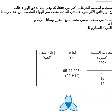
ولاذ المقاوم لل.
مقاومة المبدئية
كفاءة
إعلام منقى
(سنويا)
(٪)
(قطع)
≤220
6
95-99،995٪
4
8
(F9-H14)
10
12