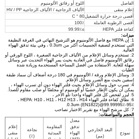
الفاصل
اللوح أو رقائق الألومنيوم
إعلام منقى
الألياف الزجاجية / الألياف الزجاجية HV / PP
أقصى درجة حرارة التشغيل
80 ° C
أقصى الرطوبة العاملة
100٪
كفاءة فلتر HEPA
≥99.99٪
ميزات:
1: إن HEPA مع فاصل الألومنيوم هو الترشيح النهائي في الغرفة النظيفة
التي تستخدم لتصفية الجسيمات أكثر من 0.3um ، وفي بيئة تدفق الهواء
العالية.
2: تستخدم وسائل الإعلام من الألياف الزجاجية الصغيرة ، اللوح الورقي أو
رقائق الألومنيوم فاصل في العادية بحيث يمر الهواء التحديث عبر وسائل
سهلة للغاية.
الاستفادة من أفضل المساحة المستخدمة وزيادة شدة
الطيات
3: وسائل الإعلام ورقة / الألومنيوم في 180 درجة أضعاف أن سماد طبقة
إسفين بحيث منع الضرر وسائل الإعلام.
4: تسرب حول وسائل الإعلام بحيث فلتر الهواء دون أي تسرب الهواء ،
يمكن أن يكون الإطار خشبيًا أو ألومنيوم أو مجلفنًا أو صلب مقاوم للصدأ.
5: ليزر لفحص كل فلتر الهواء واحدا تلو الآخر ،
6: نطاق كفاءة فلتر الهواء HEPA: H10 ، H11 ، H12 H13 ، H14 ،
95٪-99.99995٪@0.3um (EN1822).
7: كل مرشح الهواء مع تقرير الاختبار تصاحب
الحجم والمواصفات:
معدل
تدفق
المقاومة
إعلام
البعد الخارجي
نجاعة
نموذج
الهواء
المبدئية
منقى
(مم)
(٪)