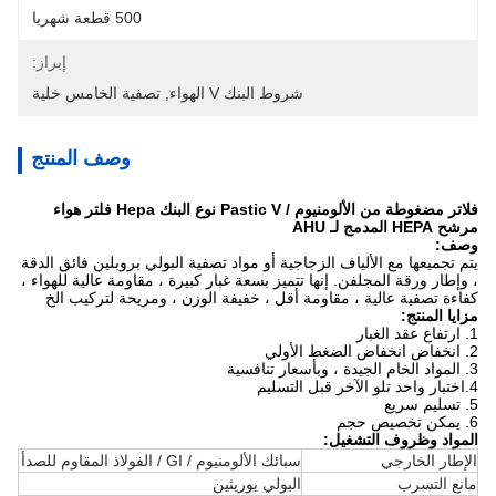
500 قطعة شهريا
إبراز:
شروط البنك V الهواء
, 
تصفية الخامس خلية
وصف المنتج
فلاتر مضغوطة من الألومنيوم / Pastic V نوع البنك Hepa فلتر هواء
مرشح HEPA المدمج لـ AHU
وصف:
يتم تجميعها مع الألياف الزجاجية أو مواد تصفية البولي بروبلين فائق الدقة
، وإطار ورقة المجلفن.
إنها تتميز بسعة غبار كبيرة ، مقاومة عالية للهواء ،
كفاءة تصفية عالية ، مقاومة أقل ، خفيفة الوزن ، ومريحة لتركيب الخ
مزايا المنتج:
1. ارتفاع عقد الغبار
2. انخفاض انخفاض الضغط الأولي
3. المواد الخام الجيدة ، وبأسعار تنافسية
4.اختبار واحد تلو الآخر قبل التسليم
5. تسليم سريع
6. يمكن تخصيص حجم
المواد وظروف التشغيل:
الإطار الخارجي
سبائك الألومنيوم / GI / الفولاذ المقاوم للصدأ
مانع التسرب
البولي يوريثين