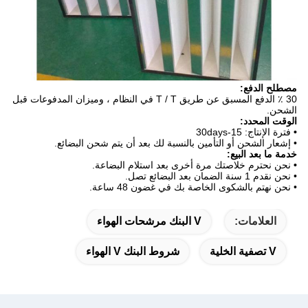
مصطلح الدفع:
30 ٪ الدفع المسبق عن طريق T / T في النظام ، وميزان المدفوعات قبل
الشحن.
الوقت المحدد:
•
فترة الإنتاج: 15-30days
• إشعار الشحن أو التأمين بالنسبة لك بعد أن يتم شحن البضائع.
خدمة ما بعد البيع:
•
نحن نحترم خلاصتك مرة أخرى بعد استلام البضاعة.
• نحن نقدم 1 سنة الضمان بعد البضائع تصل.
• نحن نهتم بالشكوى الخاصة بك في غضون 48 ساعة.
العلامات:
V البنك مرشحات الهواء
V تصفية الخلية
شروط البنك V الهواء