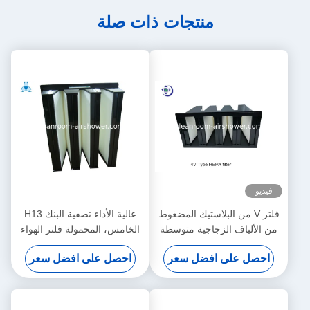
منتجات ذات صلة
فيديو
فلتر V من البلاستيك المضغوط
عالية الأداء تصفية البنك H13
من الألياف الزجاجية متوسطة
الخامس، المحمولة فلتر الهواء
الحجم
لمستشفى غرفة العمليات
احصل على افضل سعر
احصل على افضل سعر