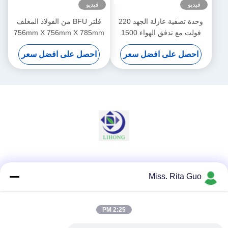
فيديو
فيديو
وحدة تصفية عازلة الجهد 220
فلتر BFU من الفولاذ المغلف
فولت مع تدفق الهواء 1500
756mm X 756mm X 785mm
M3/h ومستوى الضوضاء ≤60
لبيئة عمل نظيفة وآمنة
احصل على افضل سعر
احصل على افضل سعر
DB
وسائل التواصل الاجتماعي
Miss. Rita Guo
2:25 PM
اتصال سريع