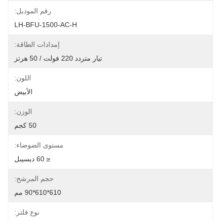
رقم الموديل:
LH-BFU-1500-AC-H
إمدادات الطاقة:
تيار متردد 220 فولت / 50 هرتز
اللون:
الأبيض
الوزن:
50 كجم
مستوى الضوضاء:
≤ 60 ديسيبل
حجم المرشح:
610*610*90 مم
نوع فلتر: