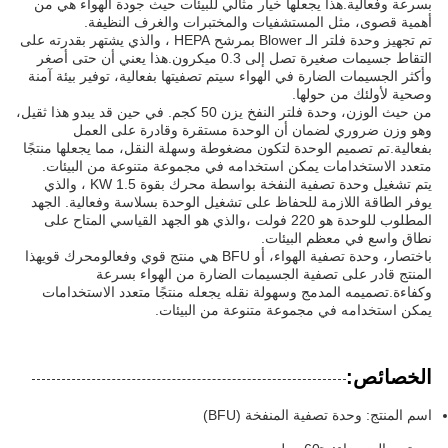
بسرعة وفعالية.هذا يجعلها خيار مثالي للبيئات حيث جودة الهواء هي من
أهمية قصوى، مثل المستشفيات والمختبرات والغرف النظيفة.
تم تجهيز وحدة فلتر الـ Blower بمرشح HEPA ، والذي يشتهر بقدرته على
التقاط جسيمات صغيرة تصل إلى 0.3 ميكرون.هذا يعني أن حتى أصغر
وأكثر الجسيمات الضارة في الهواء سيتم تصفيتها بفعالية، توفير بيئة آمنة
وصحية لأولئك من حولها.
من حيث الوزن، وحدة فلتر النفخ يزن 50 كجم. في حين قد يبدو هذا ثقيل،
وهو وزن ضروري لضمان أن الوحدة مستقرة وقادرة على العمل
بفعالية.تم تصميم الوحدة لتكون مضغوطة وسهلة النقل، مما يجعلها منتجًا
متعدد الاستخدامات يمكن استخدامه في مجموعة متنوعة من البيئات.
يتم تشغيل وحدة تصفية النفخة بواسطة محرك بقوة 1.5 KW ، والذي
يوفر الطاقة اللازمة للحفاظ على تشغيل الوحدة بسلاسة وفعالية. الجهد
المطلوب للوحدة هو 220 فولت ،والذي هو الجهد القياسي المتاح على
نطاق واسع في معظم البيئات.
باختصار، وحدة تصفية الهواء، أو BFU هي منتج قوي وفعالومحرك قويهذا
المنتج قادر على تصفية الجسيمات الضارة من الهواء بسرعة
وكفاءة.تصميمه المدمج وسهولة نقله يجعله منتجًا متعدد الاستخدامات
يمكن استخدامه في مجموعة متنوعة من البيئات.
الخصائص:
اسم المنتج: وحدة تصفية المنفخة (BFU)