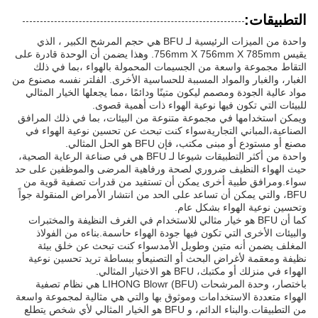
التطبيقات:
واحدة من الميزات الرئيسية لـ BFU هي حجم المرشح الكبير ، الذي
يقيس 756mm X 756mm X 785mm. وهذا يضمن أن الوحدة قادرة على
التقاط مجموعة واسعة من الجسيمات المحمولة بالهواء ،بما في ذلك
الغبار، والغبار والمواد المسببة للحساسية الأخرى. الفلتر نفسه مصنوع من
مواد عالية الجودة ومصمم ليكون متينًا ودائمًا ،مما يجعلها الخيار المثالي
للبيئات التي تكون فيها نوعية الهواء ذات أهمية قصوى.
ويمكن استخدامها في مجموعة متنوعة من البيئات، بما في ذلك المرافق
الصناعية،المباني التجاريةسواء كنت تبحث عن تحسين نوعية الهواء في
مصنع أو مستودع أو مبنى مكتب، فإن BFU هو الحل المثالي.
واحدة من أكثر التطبيقات شيوعا لـ BFU هي في صناعة الرعاية الصحية،
حيث الهواء النظيف ضروري لصحة ورفاهية المرضى والموظفين على حد
سواء.ومرافق طبية أخرى يمكن أن تستفيد من قدرات تصفية قوية من
BFU، والتي يمكن أن تساعد على الحد من انتشار الأمراض المنقولة جواً
وتحسين نوعية الهواء بشكل عام.
كما أن BFU هو خيار مثالي للاستخدام في الغرف النظيفة والمختبرات
والبيئات الأخرى التي تكون فيها جودة الهواء حاسمة.بناءه من الفولاذ
المغلف يضمن أنه متين وطويل الأمدسواء كنت تبحث عن خلق بيئة
نظيفة ومعقمة لأغراض البحث أو التصنيعأو ببساطة تريد تحسين نوعية
الهواء في منزلك أو مكتبك، BFU هو الاختيار المثالي.
باختصار، وحدة المرشحات LIHONG Blowr (BFU) هي نظام تصفية
الهواء متعددة الاستخدامات وموثوق بها والتي هي مثالية لمجموعة واسعة
من التطبيقات.والبناء الدائم، و BFU هو الخيار المثالي لأي شخص يتطلع