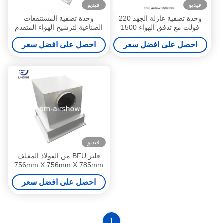
فيديو
فيديو
وحدة تصفية عازلة الجهد 220
وحدة تصفية المستنفعات
فولت مع تدفق الهواء 1500
الصناعية لترشيح الهواء المتقدم
M3/h ومستوى الضوضاء ≤60
في المصانع
احصل على افضل سعر
احصل على افضل سعر
DB
فيديو
فلتر BFU من الفولاذ المغلف
756mm X 756mm X 785mm
لبيئة عمل نظيفة وآمنة
احصل على افضل سعر
1