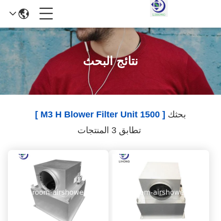
نتائج البحث
بحثك
[ 1500 M3 H Blower Filter Unit ]
تطابق 3 المنتجات