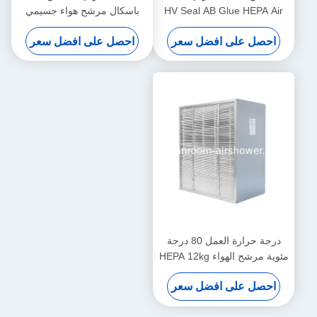
HV Seal AB Glue HEPA Air
باسكال مرشح هواء جسيمي
Filter مصممة لأنظمة التهوية
1220 610 150 مم أحجام
احصل على افضل سعر
احصل على افضل سعر
المختبرية التي تضمن الهواء
مخصصة لترشيح هواء المرافق
الآمن
الطبية
درجة حرارة العمل 80 درجة
مئوية مرشح الهواء HEPA 12kg
الوزن الضغط الأولي أقل من
احصل على افضل سعر
120 Pa مثالية لأنظمة HVAC
تحسين الهواء