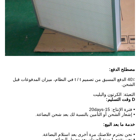
مصطلح الدفع:
40٪ الدفع المسبق من تصميم t / t في النظام، ميزان المدفوعات قبل
الشحن.
التعبئة: الكرتون والبليت
D
وقت التسليم:
•
فترة الإنتاج: 15-20days
• إشعار الشحن أو التأمين بالنسبة لك بعد شحن البضاعة.
خدمة ما بعد البيع:
•
نحن نحترم خلاصتك مرة أخرى بعد استلام البضاعة.
• نحن نقدم 1 سنة الضمان بعد وصول البضائع.