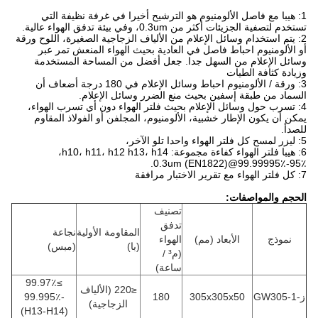
1: هيبا مع فاصل الألومنيوم هو الترشيح أخيرا في غرفة نظيفة التي
تستخدم لتصفية الجزيئات أكثر من 0.3um، وفي بيئة تدفق الهواء عالية.
2: يتم استخدام وسائل الإعلام من الألياف الزجاجية الصغيرة، اللوح ورقة
أو الألومنيوم احباط فاصل في العادية بحيث الهواء المنعش تمر عبر
وسائل الإعلام من السهل جدا.
جعل أفضل من المساحة المستخدمة
وزيادة كثافة الطيات
3: ورقة / الألومنيوم احباط وسائل الإعلام في 180 درجة أضعاف أن
السماد من طبقة إسفين بحيث منع الضرر وسائل الإعلام.
4: تسرب حول وسائل الإعلام بحيث فلتر الهواء دون أي تسرب الهواء،
يمكن أن يكون الإطار خشبية، الألومنيوم، المجلفن أو الفولاذ المقاوم
للصدأ.
5: ليزر لمسح كل فلتر الهواء واحدا تلو الآخر،
6: هيبا فلتر الهواء كفاءة مجموعة: h10، h11، h12 h13، h14،
95٪-99.99995٪@0.3um (EN1822).
7: كل فلتر الهواء مع تقرير الاختبار مرافقة
الحجم والمواصفات:
تصنيف
تدفق
المقاومة الأولية
نجاعة
نموذج
الأبعاد (مم)
الهواء
(با)
(مبس)
(م³ /
ساعة)
≥99.97٪
≤220 (الألياف
ز-GW305-1
305x305x50
180
-99.995٪
الزجاجية)
(H13-H14)