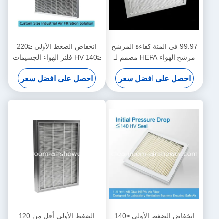
99.97 في المئة كفاءة المرشح
انخفاض الضغط الأولي ≤220
مرشح الهواء HEPA مصمم لـ
≤140 HV فلتر الهواء الجسيمات
HEPA صندوق المرشح درجة
1220 610 150mm الحل
احصل على افضل سعر
احصل على افضل سعر
حرارة العمل 80 درجة مئوية
لفلترات الهواء الصناعية الحجم
المخصص
انخفاض الضغط الأولي ≤140
الضغط الأولي أقل من 120