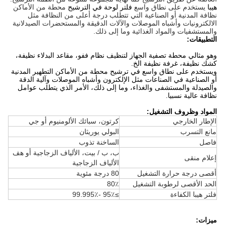
هيبا
يستخدم على نطاق واسع
فلتر لوحة في الترشيح
محطة من الأماكن
نظافة المدنية أو الصناعية التي تتطلب درجة أعلى من النظافة مثل
الالكترونيات وأشباه الموصلات والآلات الدقيقة والمستحضرات الصيدلانية
والمستشفيات والمواد الغذائية وما إلى ذلك.
التطبيقات:
وهو مثالي محطة تصفية الجهاز لتنظيف نظام ففو، مقاعد البدلاء نظيفة،
كشك نظيفة، غرفة نظيفة الخ.
ويستخدم على نطاق واسع في ترشيح محطة من الأماكن التطهير المدنية
أو الصناعية في الصناعات مثل الإلكترون وأشباه الموصلات وآلية الدقة
والصيدلة والمستشفى والغذاء، وما إلى ذلك، الأمر الذي يتطلب عوامل
نظافة عالية نسبيا.
المواد وظروف التشغيل:
الإطار الخارجي
كرتون، سبائك الألومنيوم أو جي
مانع التسرب
البولي يوريثان
فاصل
الساخنة تذوب
ب، ب / بيت، الألياف الزجاجية أو هف
إعلام منقى
الألياف الزجاجية
أقصى درجة حرارة التشغيل
80 درجة مئوية
الحد الأقصى لرطوبة التشغيل
80٪
فلتر هيبا الكفاءة
≥95٪ -99.995٪
ميزات: