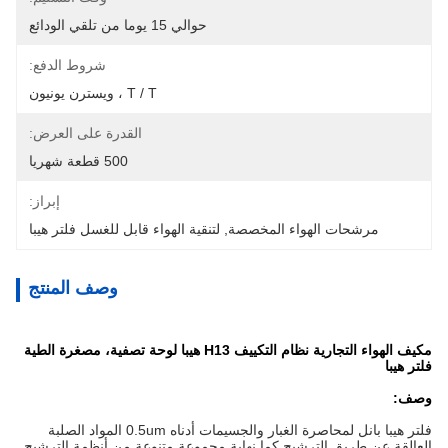
حوالي 15 يوما من تلقي الودائع
شروط الدفع:
T / T ، ويسترن يونيون
القدرة على العرض:
500 قطعة شهريا
إبراز:
مرشحات الهواء المخصصة
, 
لتنقية الهواء قابل للغسل فلتر هيبا
وصف المنتج
مكيف الهواء التجارية نظام التكييف H13 هيبا لوحة تصفية، مصغرة الطية
فلتر هيبا
وصف:
فلتر هيبا بانل لمحاصرة الغبار والجسيمات أدناه 0.5um المواد الصلبة
العالقة عن طريق الترشيح كما نهاية مجموعة متنوعة من أنظمة الترشيح.