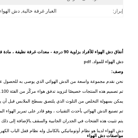
إبراز:
الغبار غرفة خالية
, 
دش الهواء
أنفاق دش الهواء للأفراد بزاوية 90 درجة - معدات غرفة نظيفة ، مادة فولاذية مطلية
دش الهواء للمواد. pdf
وصف:
نحن نقدم مجموعة واسعة من الدش الهوائي الذي يوصى به للحصول عل
تم تصميم هذه المنتجات خصيصًا لتزويد تدفق هواء مركّز من الفئة 100.
يمكن بسهولة التخلص من التلوث الذي يلتصق بسطح الملابس قبل أن ي
تم تصنيع الدش الهوائي بأحدث التقنيات ، وهو قادر على تمرير الهواء المضغوط من خلال ف
يتم تثبيت هذه الفتحات في الجدران الجانبية والسقف.بالإضافة إلى ذلك ،
دش الهواء لدينا هو نظام أوتوماتيكي بالكامل وله نظام قفل الباب الكهر
مواصفات دش الهواء