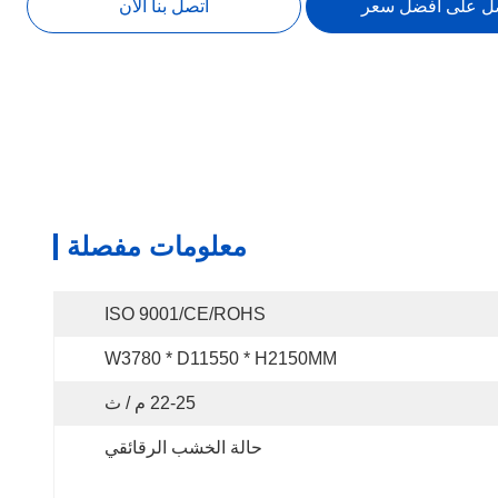
ل على افضل سعر
اتصل بنا الآن
معلومات مفصلة
ISO 9001/CE/ROHS
W3780 * D11550 * H2150MM
22-25 م / ث
حالة الخشب الرقائقي