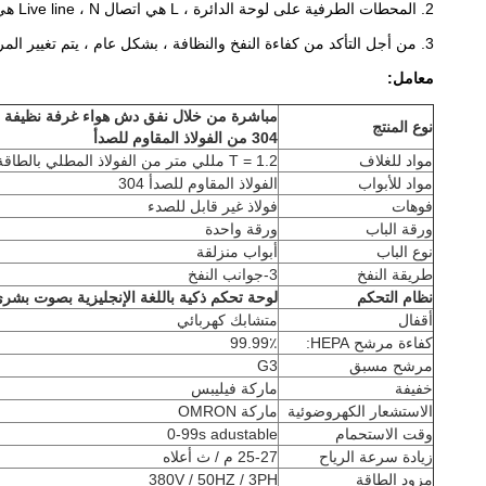
2. المحطات الطرفية على لوحة الدائرة ، L هي اتصال Live line ، N هي اتصال Null line ، PE هي اتصال Earth Line.
3. من أجل التأكد من كفاءة النفخ والنظافة ، بشكل عام ، يتم تغيير المرشحات الأولية مرة كل نصف عام وفلتر HEPA سنويًا.
معامل:
مباشرة من خلال نفق دش هواء غرفة نظيفة مط
نوع المنتج
304 من الفولاذ المقاوم للصدأ
مواد للغلاف
T = 1.2 مللي متر من الفولاذ المطلي بالطاقة للخارج ، SS304 للداخل
مواد للأبواب
الفولاذ المقاوم للصدأ 304
فوهات
فولاذ غير قابل للصدء
ورقة الباب
ورقة واحدة
نوع الباب
أبواب منزلقة
طريقة النفخ
3-جوانب النفخ
نظام التحكم
لوحة تحكم ذكية باللغة الإنجليزية بصوت بشر
أقفال
متشابك كهربائي
كفاءة مرشح HEPA:
99.99٪
مرشح مسبق
G3
خفيفة
ماركة فيليبس
الاستشعار الكهروضوئية
ماركة OMRON
وقت الاستحمام
0-99s adustable
زيادة سرعة الرياح
25-27 م / ث أعلاه
مزود الطاقة
380V / 50HZ / 3PH