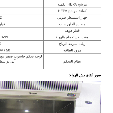
مرشح HEPA الكمية
كفاءة مرشح HEPA
جهاز استشعار ضوئي
2 قطع أورمو
مصباح الفلورسنت
فيليبس 
قطر فوهة
وقت الاستحمام بالهواء
0-99 ثانية قابل للتعديل
زيادة سرعة الرياح
5
مزود الطاقة
AC380V / 50
لوحة تحكم حاسوب صغير مع مو
نظام التحكم
آلي بواسط
صور أنفاق دش الهواء: