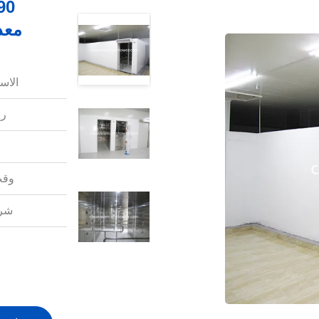
معد
الاس
رق
وقت
شرو