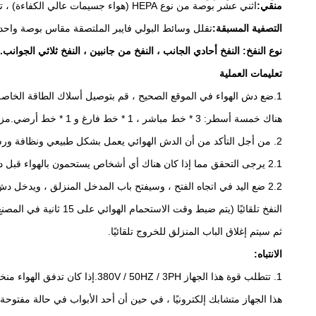
منقي:
اثني عشر بوصة من نوع HEPA (هواء جسيمات عالي الكفاءة) ، تم تحدي PSL ، بدون فحص.كفاءة لا تقل عن 99.99٪ عند 0.3 ميكرون.
التصفية المسبقة:
تقلل وسائط البولي فايبر الملتصقة مقاس بوصة واحدة من التحميل على
نوع النفخ: النفخ أحادي الجانب ، النفخ من جانبين ، النفخ ثلاثي الجوانب.
تعليمات العملية
1.ضع دش الهواء في الموقع الصحيح ، قم بتوصيل أسلاك الطاقة الخاصة بدش الهواء بأسلاك الطاقة ،
هناك خمسة أسطر: 3 * خط مباشر ، 1 * خط فارغ و 1 * خط أرضي.مزود الطاقة AC380V / 50HZ / 3 مراحل.
2. من أجل التأكد من أن الدش الهوائي يعمل بشكل طبيعي ونظافة ورشة العمل ، يرجى التفضل باستخدام دش الهواء وفقًا للطريقة الصحيحة التالية.
2.1 يرجى التحقق مما إذا كان هناك أي أشخاص يستحمون بالهواء قبل دخوله.عندما يعمل دش الهواء ، يكون باب المدخل وباب الخروج متشابكين إلكترونيًا ، يُمنع فتح الباب في هذه اللحظة.
2.2 ضع اليد في اتجاه الفتح ، وسيفتح باب المدخل المنزلق ، ويدخل دش الهواء ، ثم يغلق الباب المنزلق في المدخل تلقائيًا ، ويتفاعل المستشعر الكهروضوئي من قبل الأشخاص أو البضائع ، وستكون مروحة المنفاخ
النفخ تلقائيًا (يتم ضبط وقت الاستحمام الهوائي على 15 ثانية في المصنع ، ويُحظر تغيير وقت الاستحمام بالهواء أثناء النفخ) ، بعد النفخ ، والخروج من الباب المنزلق يفتح تلقائيًا ، ويخرج دش الهواء ،
ثم سيتم إغلاق الباب المنزلق للخروج تلقائيًا.
الانتباه:
1. تتطلب قوة هذا الجهاز 380V / 50HZ / 3PH.إذا كان تدفق الهواء منخفضًا جدًا عند الاستخدام لأول مرة ، فإن السبب هو انعكاس المروحة ، فيجب عليك استبدال المرحلة.
هذا الجهاز متشابك إلكترونيًا ، في حين أن أحد الأبواب في حالة مفتوحة