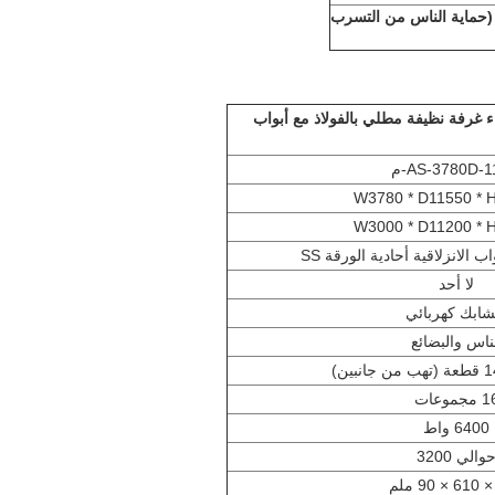
(حماية الناس من التسرب
غرفة نظيفة مطلي بالفولاذ مع أبواب
AS-3780D-1-م
W3780 * D11550 *
W3000 * D11200 *
 الانزلاقية أحادية الورقة SS
لا أحد
شابك كهربائي
ناس والبضائع
مجموعات
6400 واط
والي 3200