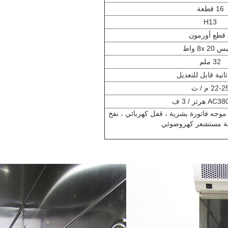
16 قطعة
H13
ن
8x 20 واط
32 ملم
22-2 م / ث
 هرتز / 3 ف
جه فاتورة بشرية ، قفل كهربائي ، نفخ
ة مستشعر كهروضوئي