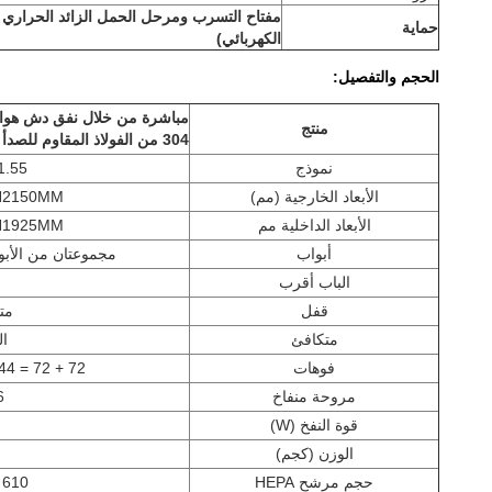
مفتاح التسرب ومرحل الحمل الزائد الحراري 
حماية
الكهربائي)
الحجم والتفصيل:
مباشرة من خلال نفق دش هواء 
منتج
304 من الفولاذ المقاوم للصدأ
نموذج
1.55
الأبعاد الخارجية (مم)
 H2150MM
الأبعاد الداخلية مم
 H1925MM
أبواب
مجموعتان من الأبواب
الباب أقرب
قفل
مت
متكافئ
ال
فوهات
72 + 72 = 144 قطعة (تهب من جانبين)
مروحة منفاخ
16 
قوة النفخ (W)
الوزن (كجم)
ح
حجم مرشح HEPA
610 × 610 × 90 ملم