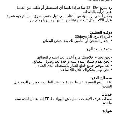
رد سريع خلال 12 ساعة إذا تلقينا أي استفسار أو طلب من العميل
على دراية بالمعدات.
يمكن للفني أو المهندس الذهاب إلى دول جنوب شرق آسيا لتوجيه عملية
عزل الآلات.مثل تايلاند وفيتنام والفلبين وماليزيا وهلم جرا.
د
وقت التسليم:
•
فترة الإنتاج: 15-30days
• إشعار الشحن أو التأمين لك بعد شحن البضائع.
خدمة ما بعد البيع:
•
نحن نحترم خلاصتك مرة أخرى بعد استلام البضائع.
• نحن نقدم ضمان لمدة سنة واحدة بعد وصول البضائع.
• نعد بتوفير جميع قطع الغيار للاستخدام مدى الحياة.
• نحن نهتم بشكواك خلال 48 ساعة.
مصطلح الدفع:
30٪ الدفع المسبق عن طريق T / T عند الطلب ، وميزان الدفع قبل
الشحن.
خدماتنا
معدات غرف الأبحاث ، مثل دش الهواء ، FFU.إنه ضمان لمدة سنة
واحدة.
شهادة: