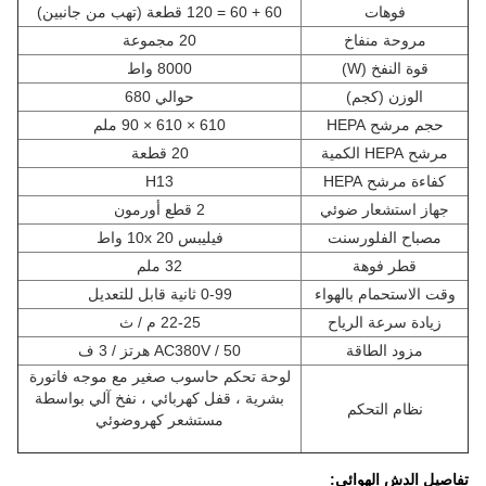
فوهات
60 + 60 = 120 قطعة (تهب من جانبين)
مروحة منفاخ
20 مجموعة
قوة النفخ (W)
8000 واط
الوزن (كجم)
حوالي 680
حجم مرشح HEPA
610 × 610 × 90 ملم
مرشح HEPA الكمية
20 قطعة
كفاءة مرشح HEPA
H13
جهاز استشعار ضوئي
2 قطع أورمون
مصباح الفلورسنت
فيليبس 10x 20 واط
قطر فوهة
32 ملم
وقت الاستحمام بالهواء
0-99 ثانية قابل للتعديل
زيادة سرعة الرياح
22-25 م / ث
مزود الطاقة
AC380V / 50 هرتز / 3 ف
لوحة تحكم حاسوب صغير مع موجه فاتورة
بشرية ، قفل كهربائي ، نفخ آلي بواسطة
نظام التحكم
مستشعر كهروضوئي
تفاصيل الدش الهوائي: