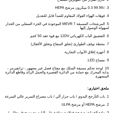
3. 99.99٪ 0.3 ميكرون مرشح HEPA
4. فوهات الهواء الفولاذ المقاوم للصدأ قابل للتعديل
5. المرشحات المسبقة MEVR 7 الموجودة في الجزء السفلي من الجدار
لسهولة الوصول إليها
6. التعشيق الباب الكهربائي 12DV مع قوة عقد 50 كجم.
7. محطة توقف الطوارئ (تغلق المنفاخ وتغلق الأقفال)
8. أجهزة إغلاق الأبواب التجارية.
9. مصباح LED.
10. لوحة تحكم مسبقة السلك مع مفتاح فصل غير مصهور ، ترانفيرمر ،
بداية المحرك مع حماية من الدائرة القصيرة والحمل الزائد وقاطع الدائرة
المنصهرة.
ملحق اختياري:
1. باب التأرجح اليدوي / باب جرار آلي / باب مصراع التمرير عالي السرعة
2. مرشح HEPA أو مرشح ULPA
3. مادة الخزانة: صفيحة فولاذية مدلفنة على البارد مع مسحوق مطلي /