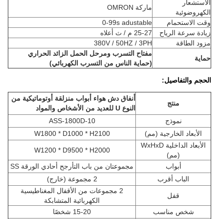
الاستشعار
ماركة OMRON
الكهروضوئية
وقت الاستحمام
0-99s adustable
زيادة سرعة الرياح
25-27 م / ث أعلاه
مزود الطاقة
380V / 50HZ / 3PH
مفتاح التسرب ومرحل الحمل الزائد الحراري
حماية
(حماية الناس من التسرب الكهربائي)
الحجم والتفاصيل:
أنفاق دش هواء أبواب منزلقة أوتوماتيكية من
منتج
النوع U للعديد من الأشخاص والمواد
نموذج
ASS-1800D-10
الأبعاد الخارجية (مم)
W1800 * D1000 * H2100
الأبعاد الداخلية WxHxD
W1200 * D9500 * H2000
(مم)
أبواب
مجموعتان من باب التأرجح أحادي الورقة SS
الباب أقرب
2 مجموعة (خارج)
2 مجموعات من الأقفال المغناطيسية
قفل
الكهربائية المتشابكة
شخص مناسب
15-20 شخصًا