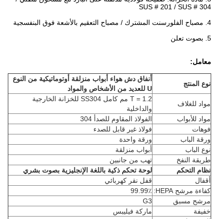
SUS # 201 / SUS # 304
4. مصباح الفلورسنت المشترك / مصباح التعقيم بالأشعة فوق البنفسجية
5. بصوت تعلن
معامل:
أنفاق دش هواء أبواب منزلقة أوتوماتيكية من النوع
نوع المنتج
U للعديد من الأشخاص والمواد
T = 1.2 مم كامل SS304 للخزانة الخارجية
مواد للغلاف
والداخلية
مواد للأبواب
الفولاذ المقاوم للصدأ 304
فوهات
فولاذ غير قابل للصدء
ورقة الباب
ورقة واحدة
نوع الباب
أبواب منزلقة
طريقة النفخ
تهب من جانبين
نظام التحكم
لوحة تحكم ذكية باللغة الإنجليزية بصوت بشري
أقفال
قفل نقر كهربائي
كفاءة مرشح HEPA:
99.99٪
مرشح مسبق
G3
خفيفة
ماركة فيليبس