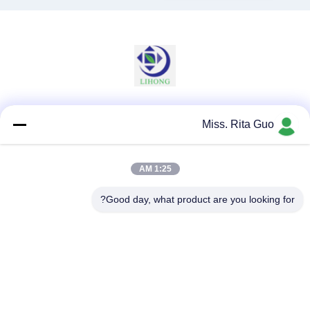
وسائل التواصل الاجتماعي
Miss. Rita Guo
1:25 AM
اتصال سريع
Good day, what product are you looking for?
الهاتف
86-769-22037338
البريد الإلكتروني
sales-guo@zsfilters.com
العنوان