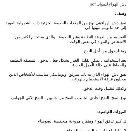
دش الهواء للمواد. pdf
وصف:
نفق دش الهواء
هي نوع من المعدات النظيفة الجزئية ذات الشمولية القوية
إلى حد ما ويتم تثبيتها في
التقسيم بين الغرفة النظيفة وغير النظيفة ، والذي يستخدم لكثير من
الأشخاص والمواد في نفس الوقت
زمن
للدخول من أجل النفخ.
بعد استخدامه ، يمكن تقليل الغبار بشكل فعال لدخول المنطقة النظيفة
والحفاظ على حالة العمل العادية.
نفق دش الهواء الذي به باب منزلق أوتوماتيكي مناسب للأشخاص الذين
يدخلون غرفة الاستحمام بالهواء ،
وكذلك لتقليل وقت الدخول.
نوع النفخ: النفخ أحادي الجانب ، النفخ من جانبين ، النفخ ثلاثي الجوانب.
الميزات القياسية:
1. كبير تدفق الهواء ومنفاخ مروحة منخفضة الضوضاء
2. عازل اهتزاز من النيوبرين للمنفاخ