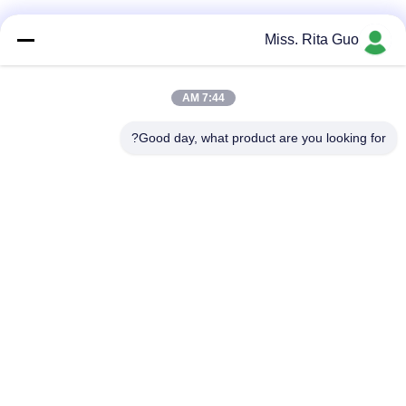
وسائل التواصل الاجتماعي
Miss. Rita Guo
7:44 AM
اتصال سريع
Good day, what product are you looking for?
الهاتف
86-769-22037338
البريد الإلكتروني
sales-guo@zsfilters.com
العنوان
NO3. طريق Wusong Zhi ، منطقة Dongcheng ، مدينة
Dongguan ، قوانغدونغ ، الصين 523118
سياسة الخصوصية
|
خريطة الموقع
الصين جيدة الجودة Cleanroom هواء وابل المورد. حقوق الطبع والنشر ©