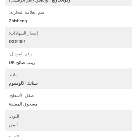
وقوانغدونغ ، والصين (البر الرئيسي)
اسم العلامة التجارية:
Zhisheng
إصدار الشهادات:
ISO9001
رقم الموديل:
زينب صالح-DK
مادة:
سبائك الألومنيوم
صقل الأسطح:
مسحوق المغلفة
اللون:
أبيض