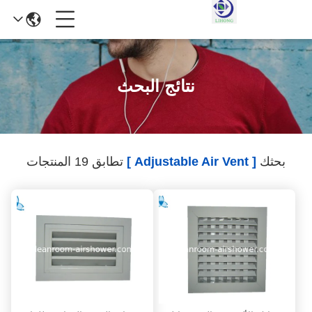
نتائج البحث
بحثك
[ Adjustable Air Vent ]
تطابق 19 المنتجات