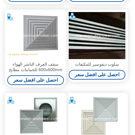
سلوت ديفوسير للمكيفات
سقف العرف الناشر الهواء
600x600mm للحمامات مطابخ
احصل على افضل سعر
والجدران الخارجية
احصل على افضل سعر