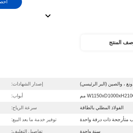
احص
صف المنتج
ونغ ، والصين (البر الرئيسي)
إصدار الشهادات:
W1150xD1000xH210 مم
أبواب:
الفولاذ المطلي بالطاقة
سرعة الرياح:
ب متأرجحة ذات درفة واحدة
توفير خدمة ما بعد البيع:
سنة واحدة
تفاصيل التغليف: