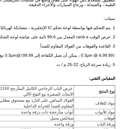
التطبيق: يستخدم دش الهواء على نطاق واسع في شاشات الكريستال السائل و
الطبية ، والصيدلة ، وزجاج السيارات والأجزاء الدقيقة.
سمات:
1. يتم التحكم فيها بواسطة لوحة تحكم IC الإنجليزية ، متشابكة كهربائيًا ، تهب تلقائيًا بواسطة جهاز استشعار كهروضوئي.
2. عرض الوقت canb e المعدل من 0-99 ثانية على شاشة لوحة التحكم ، فمن السهل التحكم فيه.
3. القاعدة والفوهات من الفولاذ المقاوم للصدأ
4،99.99٪ @ 0.3μm ، يمكن أن تصل الكفاءة إلى 99.99٪@0.3μm مع مرشح مسبق ومرشح hepa.
5. زيادة سرعة الرياح: 22-25 م / ث
المقياس التقني:
نوع المنتج
الأبحاث الصغيرة مع النفخ الآلي
الفولاذ المدلفن على البارد مع مسحوق مطلي لل
مواد للغلاف
المقاوم للصدأ للخزانة الداخلية
مواد للأبواب
أبواب متأرجحة ذات درفة واحدة
فوهات
ستانلس ستيل
ورقة الباب
ورقة واحدة