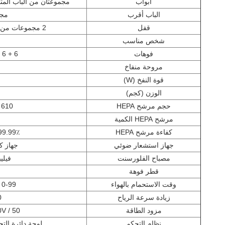
أبواب
مجموعتان من الباب المتأرجح ذو 
الباب أقرب
مجم
قفل
2 مجموعات من الأقفال الكهربائية المتشابكة
شخص مناسب
فوهات
6 + 6 = 12 (وجهان تهب)
مروحة منفاخ
قوة النفخ (W)
الوزن (كجم)
حجم مرشح HEPA
610 × 610 × 69 ملم
مرشح HEPA الكمية
كفاءة مرشح HEPA
99.99٪ عند 0.3 ميكروم
جهاز استشعار ضوئي
جهاز كمبيو
مصباح الفلورسنت
فيليبس ١ 
قطر فوهة
وقت الاستحمام بالهواء
0-99 ثانية قابل للتعديل
زيادة سرعة الرياح
0
مزود الطاقة
AC380V / 50
نظام التحكم
لوحة دائرة الت