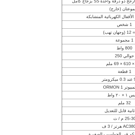
درفة واحدة SS بزجاج كامل
وعتان (خارج)
1 شخص
1 مجموعة
800 واط
حوالي 250
1 قطعة
تر
تر ORMON 1
× ٢٠ واط
32 ملم
25-3 م / ث
 هرتز / 3 ف
حكم في الحواسيب الصغيرة