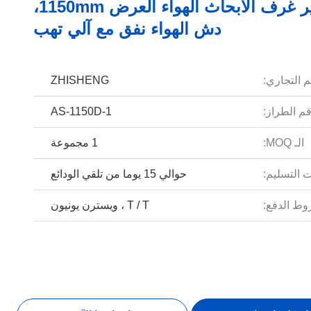
دش صغير غرف الأبحاث الهواء العرض 1150mm،
دش الهواء نفق مع آلي تهب
م التجاري:
ZHISHENG
م الطراز:
AS-1150D-1
الـ MOQ:
1 مجموعة
 التسليم:
حوالي 15 يوما من تلقي الودائع
ط الدفع:
T / T ، ويسترن يونيون