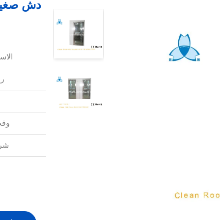
الاس
رق
وقت
شرو