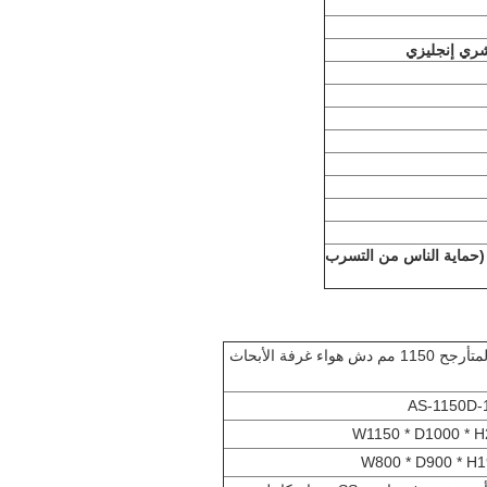
 (حماية الناس من التسرب
عرض الباب الزجاجي الكامل المتأرجح 1150 مم دش هواء غرفة الأبحاث
AS-1150D-
W1150 * D1000 * 
W800 * D900 * H