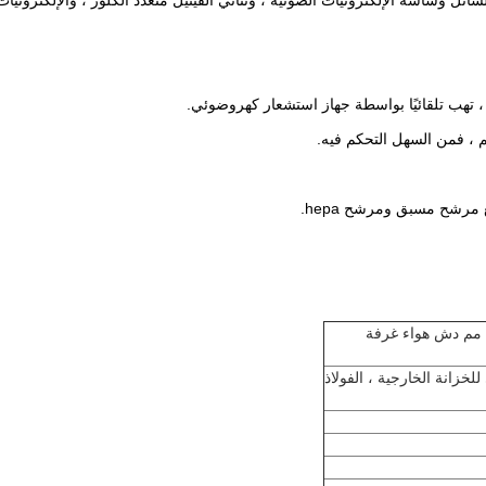
شاشة الإلكترونيات الضوئية ، وثنائي الفينيل متعدد الكلور ، والإلكترونيات الد
عرض الباب الزجاجي الكامل المتأرجح 1150 مم دش هواء غرفة
خزانة الخارجية ، الفولاذ