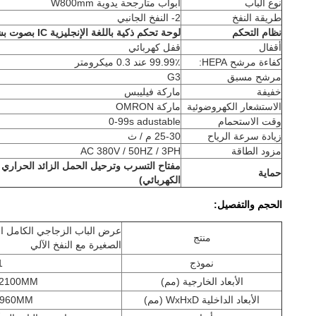
نوع الباب
أبواب متأرجحة يدوية W800mm
طريقة النفخ
2- النفخ الجانبي
نظام التحكم
لوحة تحكم ذكية باللغة الإنجليزية IC بصوت بشري إنجليزي
أقفال
قفل كهربائي
كفاءة مرشح HEPA:
99.99٪ عند 0.3 ميكرومتر
مرشح مسبق
G3
خفيفة
ماركة فيليبس
الاستشعار الكهروضوئية
ماركة OMRON
وقت الاستحمام
0-99s adustable
زيادة سرعة الرياح
25-30 م / ث
مزود الطاقة
AC 380V / 50HZ / 3PH
مفتاح التسرب وترحيل الحمل الزائد الحراري
حماية
الكهربائي)
الحجم والتفصيل:
منتج
الصغيرة مع النفخ الآلي
نموذج
1
الأبعاد الخارجية (مم)
H2100MM
الأبعاد الداخلية WxHxD (مم)
1960MM