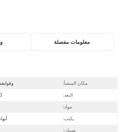
معلومات مفصلة
و
مكان المنشأ:
وقوانغد
البعد:
0
مواد:
يكتب:
أبوا
ضمان: