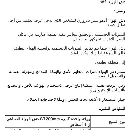
دش الهواء. pdf
وصف:
دش الهواء أنا
هو ممر ضروري للشخص الذي يدخل غرفة نظيفة من أجل
تقليل كمية
الملوثات الجسيمية ، وتحقيق معايير تنقية نظيفة صارمة في مكان
العمل.الأفراد يتحركون من خلال
دش الهواء بينما يتم تفجير الملوثات الجسيمية بواسطة الهواء النظيف
عالي السرعة.لذلك لا يمكن للقناة
إلى منطقة نظيفة.
يتميز دش الهواء بميزات المظهر الأنيق والهيكل المدمج وسهولة الصيانة
والتشغيل البسيط.
وفي الوقت نفسه ، يمكننا إنتاج غرفة الاستحمام الهوائية للأفراد والبضائع
بالتشابك الإلكتروني و
جهاز استشعار بالأشعة تحت الحمراء وفقًا لاحتياجات العملاء.
المقياس التقني:
ورقة واحدة كبيرة W1200mm دش الهواء الصناعي
نوع المنتج
ل 4 أشخاص