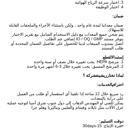
3. اختبار سرعة الرياح الهوائية
4. اختبار الوظيفة
ضمان:
ضمان معداتنا لمدة عام واحد ، ولكن باستثناء الأجزاء والملحقات القابلة
للاستهلاك.
يتم شحن جميع المعدات مع دليل الاستخدام الشامل مع تقرير الاختبار.
يتوفر مستند IO / OQ / GMP إضافي عند الطلب.
اتصل بمندوب المبيعات لدينا للحصول على تفاصيل الضمان المحددة أو
طلب المستند.
إستبدال
القطع
:
1. مرشح HEPA: يجب تغييره خلال نصف أو سنة واحدة.
2. المرشح المسبق: يجب تغييره خلال 3-6 أشهر مرة واحدة.
لماذا تختار
زيشينغ
شركة ؟
احترافي
الخدمات
:
رد سريع خلال 12 ساعة إذا تلقينا أي استفسار أو طلب من العميل
على دراية بالمعدات.
يمكن للفني أو المهندس الذهاب إلى دول جنوب شرق آسيا لتوجيه عملية
عزل الآلات.مثل تايلاند وفيتنام والفلبين وماليزيا وهلم جرا.
د
وقت التسليم:
•
فترة الإنتاج: 15-30days