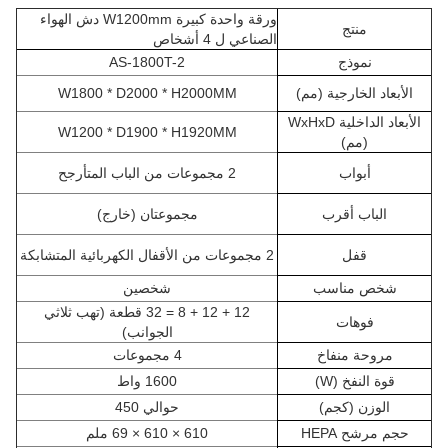
ورقة واحدة كبيرة W1200mm دش الهواء
منتج
الصناعي ل 4 أشخاص
نموذج
AS-1800T-2
الأبعاد الخارجية (مم)
W1800 * D2000 * H2000MM
الأبعاد الداخلية WxHxD
W1200 * D1900 * H1920MM
(مم)
أبواب
2 مجموعات من الباب المتأرجح
الباب أقرب
مجموعتان (خارج)
قفل
2 مجموعات من الأقفال الكهربائية المتشابكة
شخص مناسب
شخصين
12 + 12 + 8 = 32 قطعة (تهب ثلاثي
فوهات
الجوانب)
مروحة منفاخ
4 مجموعات
قوة النفخ (W)
1600 واط
الوزن (كجم)
حوالي 450
حجم مرشح HEPA
610 × 610 × 69 ملم