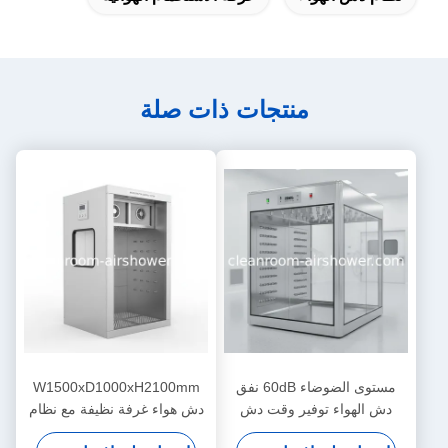
منتجات ذات صلة
مستوى الضوضاء 60dB نفق
W1500xD1000xH2100mm
دش الهواء توفير وقت دش
دش هواء غرفة نظيفة مع نظام
الهواء 0-99s لإزالة الغبار الفعالة
تحكم ميكرو كمبيوتر ومرشح