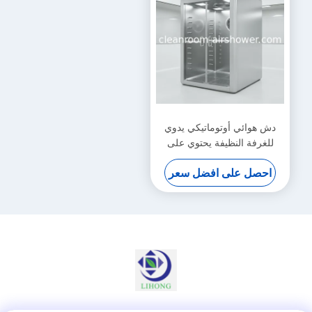
دش هوائي أوتوماتيكي يدوي
للغرفة النظيفة يحتوي على
مروحة طرد مركزي ومصباح
احصل على افضل سعر
LED يوفر إزالة الجسيمات
المحمولة جواً للغرفة النظيفة