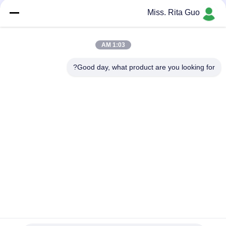
وسائل التواصل الاجتماعي
Miss. Rita Guo
1:03 AM
اتصال سريع
Good day, what product are you looking for?
الهاتف
86-769-22037338
البريد الإلكتروني
sales-guo@zsfilters.com
العنوان
NO3. طريق Wusong Zhi ، منطقة Dongcheng ، مدينة
Dongguan ، قوانغدونغ ، الصين 523118
سياسة الخصوصية
|
خريطة الموقع
الصين جيدة الجودة Cleanroom هواء وابل المورد. حقوق الطبع والنشر ©