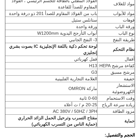
الفولاذ المطلي بالطاقة للجسم الرئيسي ، الفولاذ
مواد للغلاف
المقاوم للصدأ للقاعدة
مواد للأبواب
باب من الفولاذ المقاوم للصدأ 201 ذو درفة واحدة
فوهات
ستانلس ستيل
ورقة الباب
ورقة واحدة
نوع الباب
أبواب التأرجح اليدوية W1200mm
طريقة النفخ
3- النفخ الجانبي
لوحة تحكم ذكية باللغة الإنجليزية IC بصوت بشري
نظام التحكم
إنجليزي
أقفال
قفل كهربائي
كفاءة مرشح HEPA:
H13
مرشح مسبق
G3
خفيفة
العلامة التجارية الفلبينية
الاستشعار
ماركة OMRON
الكهروضوئية
وقت الاستحمام
0-60 ثانية
زيادة سرعة الرياح
20-25 م / ث أعلاه
مزود الطاقة
AC 380V / 50HZ / 3PH
مفتاح التسرب وترحيل الحمل الزائد الحراري
حماية
(حماية الناس من التسرب الكهربائي)
الحجم والتفصيل: