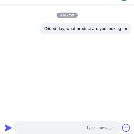
7:59 AM
اتصال سريع
Good day, what product are you looking for?
الهاتف
86-769-22037338
البريد الإلكتروني
sales-guo@zsfilters.com
العنوان
NO3. طريق Wusong Zhi ، منطقة Dongcheng ، مدينة
Dongguan ، قوانغدونغ ، الصين 523118
سياسة الخصوصية
|
خريطة الموقع
الصين جيدة الجودة Cleanroom هواء وابل المورد. حقوق الطبع والنشر ©
2016-2026 DONGGUAN LIHONG CLEANROOM CO., LTD .
الجميع الحقوق محفوظة.