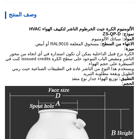
وصف المنتج
الألومنيوم الكرة جيت الخرطوم الناشر لتكييف الهواء HVAC
نموذج: ZS-QP-D
المواد:
سبائك الألومنيوم
الانتهاء من السطح:
مسحوق المغلفة RAL9016 أو أبيض
ميزة:
الكرة نزع فتيل الداخلية يمكن أن تكون استدارة في أي اتجاه من محور
الناشر ومقبض الباب الموجود على سطح الكرة isssued credits كنت في
السيطرة على حجم الهواء.
ويستخدم هذا النوع من الناشر عادة في التطبيقات الصناعية حيث رمي
الطويل وبقعة مطلوبة التبريد
التطبيق:
توزيع الهواء جدار نوع منفذ
الحجم: