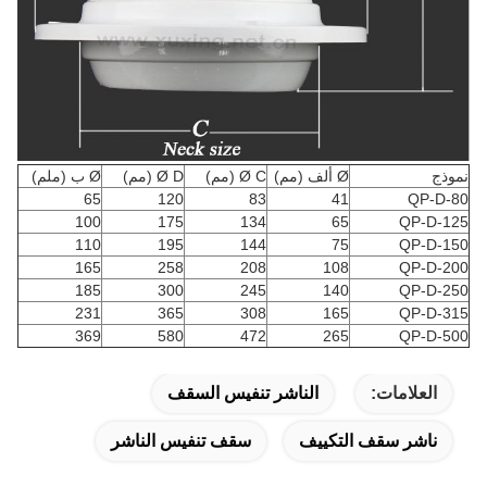
نموذج
Ø ألف (مم)
Ø C (مم)
Ø D (مم)
Ø ب (ملم)
65
120
83
41
QP-D-80
100
175
134
65
QP-D-125
110
195
144
75
QP-D-150
165
258
208
108
QP-D-200
185
300
245
140
QP-D-250
231
365
308
165
QP-D-315
369
580
472
265
QP-D-500
العلامات:
الناشر تنفيس السقف
ناشر سقف التكييف
سقف تنفيس الناشر