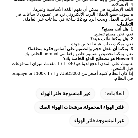
4. الاتصالات:
اللغة الإنجليزية هي يمكن أن يفهم اللغة الأساسية وغيرها.
ه سوف جميع العملاء البريد الإلكتروني ترد في غضون 3 ساعات في
ساعات العمل ويجب الرد مع 12 ساعة في ساعات غير العاملة.
التعليمات
1. هل أنت مصنع؟
نعم، نحن مصنع تصنيع.
2. هل يمكننا طلب عينة؟
نعم، يمكنك طلب عينة لفحص جودة.
3. يمكننا أن نفعل حجم والتصميم على أساس فكرة منطقتنا؟
نعم، يمكننا تخصيص تصميم خاص وفقا لني peronal الخاص بك.
4.Hower هو مصطلح الدفع الخاصة بك؟
عموما، على المدى الدفع لدينا هو 40٪ T / T مقدما، ميزان المدفوعات
قبل الشحن،
إذا كان النظام كمية أصغر من USD3000، وprapayment 100٪ T / T
في النظام.
العلامات:
غير المنسوجة فلتر الهواء
فلتر الهواء المحمولة,مرشحات الهواء الصك
غير المنسوجة فلتر الهواء