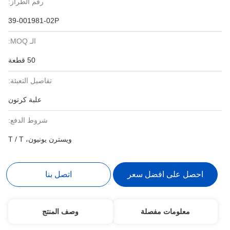
رقم الطراز:
39-001981-02P
الـ MOQ:
50 قطعة
تفاصيل التعبئة:
علبة كرتون
شروط الدفع:
ويسترن يونيون، T / T
احصل على افضل سعر
اتصل بنا
معلومات مفصلة
وصف المنتج