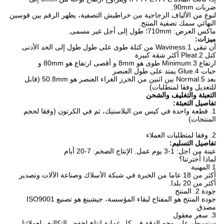
ضربات 90mm.
لنوع من الألياف الزجاجية من خراطيش التصفية، يظهر الرقم بين قوسين
النهائي سمك تصفية المنتج.
ماكس العرض: 710mm؛
طول إلى أجل غير مسمى.
ميزات:
أن تبقى 1.Waviness من كتلة طوى على طول طول إلى الحد الأدنى
كتل 2.Pleat أكثر شقة كبيرة
ارتفاع 3.Minimum طوى هو 8mm و أقصى ارتفاع هو 80mm و
حبات 4.Glue يمتد على طول العنصر
بعد 5.Normal بين اثنين من الخرز الغراء العنصر هو 50.8mm (قابل
للتعديل وفقا لمتطلبات)
التعبئة والتغليف والشحن
تفاصيل التعبئة:
1. قطعة واحدة في كيس من البلاستيك، ثم في الكرتون (وفقا لحجم
المنتجات)
2. وفقا لمتطلبات العملاء
تفاصيل التسليم:
عينة من اجل: 1-3 يوم عمل.
الإنتاج الضخم: 7-20 أيام
لماذا أخترتنا؟
1 المهنية
أكثر من 18 عاما من الخبرة في شبكة الأسلاك وصناعة الآلات وتصدير
أكثر من 20 بلدا.
جودة 2. المنتج
جودة المنتج هو المفتاح لبقاء المؤسسة، جيشينغ هو تصنيع ISO9001
مصدق.
3. سعر معقول
سنسيطر على وجه الدقة في كل عملية إنتاج لخفض التكاليف لعملائنا.