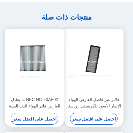
منتجات ذات صلة
فلاتر غير فاصل العارض الهواء
NEC NC-80AF02 ما يعادل
الإطار الأسود للكريستي رودستر
العارض فلتر الهواء الدنيا الطية
S + 16K
الطول 8MM
احصل على افضل سعر
احصل على افضل سعر