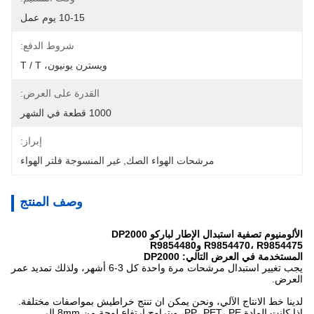
10-15 يوم عمل
شروط الدفع:
ويسترن يونيون، T / T
القدرة على العرض:
1000 قطعة في الشهر
إبراز:
مرشحات الهواء الصك
, 
غير المنسوجة فلتر الهواء
وصف المنتج
الألومنيوم تصفية استبدال الإطار لباركو DP2000
R9854470، R9854475 وR9854480
المستخدمة في العرض التالي:
DP2000
يجب تغيير استبدال مرشحات مرة واحدة كل 3-6 أشهر، ولذلك تمديد عمر
العرض.
لدينا خط الانتاج الآلي، ونحن يمكن ان تنتج خراطيش بمواصفات مختلفة.
إذا كانت المادة PP، PET، PE، ويتراوح ارتفاع لوحة من 8mm إلى