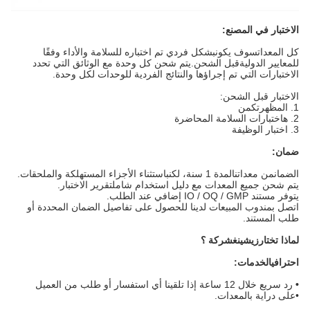
الاختبار في المصنع:
كل المعدات
سوف يكون
بشكل فردي
تم اختباره للسلامة والأداء وفقًا
للمعايير الدولية
قبل الشحن
.يتم شحن كل وحدة مع الوثائق التي تحدد
الاختبارات التي تم إجراؤها والنتائج الفردية للوحدات لكل وحدة.
الاختبار قبل الشحن:
1. المظهر
تكمن
2. ه
اختبارات السلامة المحاضرة
3. اختبار الوظيفة
ضمان:
ال
ضمان
من معداتنا
لمدة 1 سنة
، لكن
باستثناء الأجزاء المستهلكة والملحقات.
يتم شحن جميع المعدات مع دليل استخدام شامل
تقرير الاختبار.
يتوفر مستند IO / OQ / GMP إضافي عند الطلب.
اتصل بمندوب المبيعات لدينا للحصول على تفاصيل الضمان المحددة أو
طلب المستند.
لماذا تختار
زيشينغ
شركة ؟
احترافي
الخدمات
:
•
رد سريع خلال 12 ساعة إذا تلقينا أي استفسار أو طلب من العميل
•
على دراية بالمعدات.