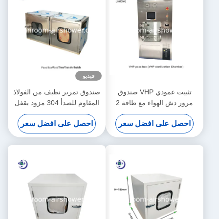
فيديو
تثبيت عمودي VHP صندوق
صندوق تمرير نظيف من الفولاذ
مرور دش الهواء مع طاقة 2
المقاوم للصدأ 304 مزود بقفل
كيلوواط للتعقيم
ميكانيكي / كهربائي
احصل على افضل سعر
احصل على افضل سعر