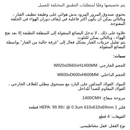
يتم تخصيصها وفقًا لمتطلبات التطبيق المختلفة للعميل.
يحتوي صندوق المرور المزود بدش هوائي على وظيفة تنظيف الغبار ،
وبالتالي يمكن أن يكون أكثر فاعلية في إيقاف دوران الهواء في الحلقة
المفتوحة.
علاوة على ذلك ، لا تدخل البضائع المنقولة إلى المنطقة النظيفة إلا بعد نفخ
الهواء ، وبالتالي يمكن للتلوث
يتم تقليل جزيئات الغبار بشكل فعال إلى "غرفة خالية من الغبار" بواسطة
البضائع المنقولة.
سمات:
الحجم الخارجي: W920xD660xH1400MM
الحجم الداخلي: W600xD600xH600MM
المواد: الفولاذ المدلفن على البارد مع مسحوق مطلي للغلاف الخارجي ،
الفولاذ المقاوم للصدأ للداخل.
مروحة منفاخ: 1400CMH.
فلتر HEPA: 99.99٪ @ 0.3um 610x610x69mm 1 قطعة
الفوهات: 4 قطع
نوع القفل: قفل مغناطيسي.