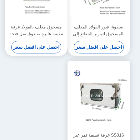
صندوق عبور الفولاذ المغلف
مسحوق مغلف بالفولاذ غرفة
بالمسحوق لتمرير البضائع إلى
نظيفة عابرة صندوق نقل فتحة
غرفة النظافة
في حجم
احصل على افضل سعر
احصل على افضل سعر
W650xD650xH660mm
600x600x600mm
SS316 غرفة نظيفة تمر عبر