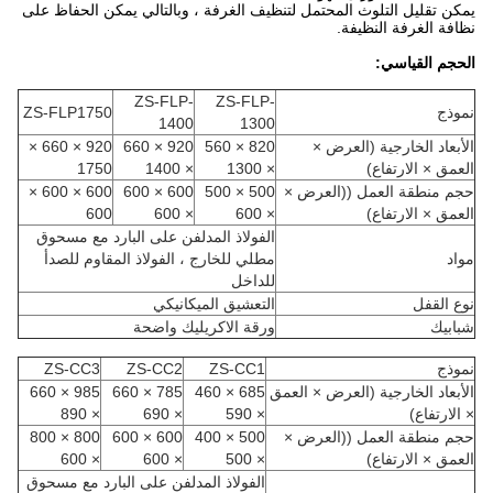
يمكن تقليل التلوث المحتمل لتنظيف الغرفة ، وبالتالي يمكن الحفاظ على
نظافة الغرفة النظيفة.
الحجم القياسي:
ZS-FLP-
ZS-FLP-
نموذج
ZS-FLP1750
1400
1300
الأبعاد الخارجية (العرض ×
820 × 560
920 × 660
920 × 660 ×
العمق × الارتفاع)
× 1300
× 1400
1750
حجم منطقة العمل ((العرض ×
500 × 500
600 × 600
600 × 600 ×
العمق × الارتفاع)
× 600
× 600
600
الفولاذ المدلفن على البارد مع مسحوق
مواد
مطلي للخارج ، الفولاذ المقاوم للصدأ
للداخل
نوع القفل
التعشيق الميكانيكي
شبابيك
ورقة الاكريليك واضحة
نموذج
ZS-CC1
ZS-CC2
ZS-CC3
الأبعاد الخارجية (العرض × العمق
685 × 460
785 × 660
985 × 660
× الارتفاع)
× 590
× 690
× 890
حجم منطقة العمل ((العرض ×
500 × 400
600 × 600
800 × 800
العمق × الارتفاع)
× 500
× 600
× 600
الفولاذ المدلفن على البارد مع مسحوق