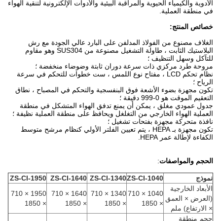
الأدوية والكيمياء الحيوية والمراقبة البيئية والأدوات الإلكترونية لتنقية الهواء
في منطقة العملية.
خصائص المنتج:
الغلاف مصنوع من الفولاذ المدلفن على البارد عالي الجودة مع رش
البلاستيك الثابت ، طاولة التشغيل مصنوعة من SUS304 وهو مقاوم
للتآكل وسهل التنظيف ؛
مروحة طرد مركزي ذات سرعة دوران ثابتة وضوضاء منخفضة ؛
نظام تحكم LCD ، مفتاح نوع اللمس ، ست خطوات للتحكم في سرعة
الرياح ؛
تكون مجهزة بضوء الأشعة فوق البنفسجية والتحكم في المصباح ، نطاق
التعقيم الموقت هو 0-999 دقيقة ؛
جدول عمودي مغلق ، يمكن أن يمنع تدفق الهواء المتشكل في منطقة
العملية الهواء الخارجي من التغلغل ويحافظ على منطقة العملية نظيفة ؛
نافذة متحركة مجهزة بفتحات تشغيل ؛
تكون مجهزة بـ HEPA ، يتم تعيين الفلتر الأولي كنظام مرشح متوسط ​​
الكفاءة لإطالة عمر HEPA.
الحجم والمواصفات
:
نموذج
ZS-CI-1040
ZS-CI-1340
ZS-CI-1640
ZS-CI-1950
الأبعاد الخارجية
1950 × 710
1640 × 710
1340 × 710
1040 × 710
(العرض × العمق
× 1850
× 1850
× 1850
× 1850
× الارتفاع) ملم
حجم منطقة