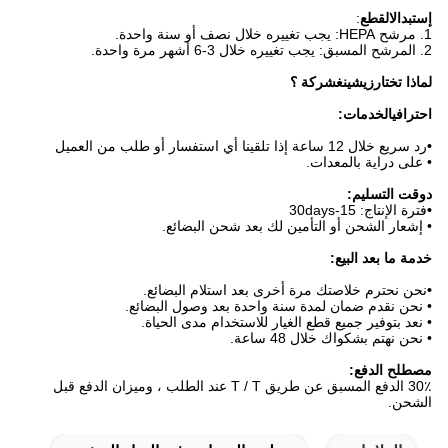
إستبدال
القطع
:
1. مرشح HEPA: يجب تغييره خلال نصف أو سنة واحدة.
2. المرشح المسبق: يجب تغييره خلال 3-6 أشهر مرة واحدة.
لماذا تختار
زيشينغ
شركة ؟
احترافي
الخدمات
:
•
رد سريع خلال 12 ساعة إذا تلقينا أي استفسار أو طلب من العميل
• على دراية بالمعدات.
د
وقت التسليم:
•
فترة الإنتاج: 15-30days
• إشعار الشحن أو التأمين لك بعد شحن البضائع.
خدمة ما بعد البيع:
•
نحن نحترم خلاصتك مرة أخرى بعد استلام البضائع.
• نحن نقدم ضمان لمدة سنة واحدة بعد وصول البضائع.
• نعد بتوفير جميع قطع الغيار للاستخدام مدى الحياة.
• نحن نهتم بشكواك خلال 48 ساعة.
مصطلح الدفع:
30٪ الدفع المسبق عن طريق T / T عند الطلب ، وميزان الدفع قبل
الشحن.