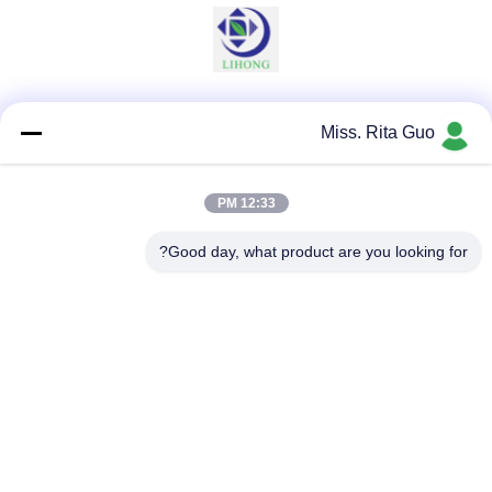
وسائل التواصل الاجتماعي
Miss. Rita Guo
12:33 PM
اتصال سريع
Good day, what product are you looking for?
الهاتف
86-769-22037338
البريد الإلكتروني
sales-guo@zsfilters.com
العنوان
NO3. طريق Wusong Zhi ، منطقة Dongcheng ، مدينة
Dongguan ، قوانغدونغ ، الصين 523118