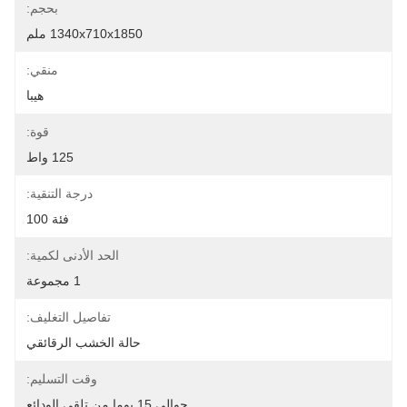
بحجم:
1340x710x1850 ملم
منقي:
هيبا
قوة:
125 واط
درجة التنقية:
فئة 100
الحد الأدنى لكمية:
1 مجموعة
تفاصيل التغليف:
حالة الخشب الرقائقي
وقت التسليم:
حوالي 15 يوما من تلقي الودائع