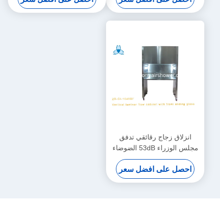
انزلاق زجاج رقائقي تدفق
مجلس الوزراء 53dB الضوضاء
وتنقية تصفية Funcation
احصل على افضل سعر