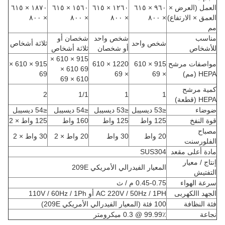
العمل (العرض ×
٩٦٠ × ٦١٥
١٢٦٠ × ٦١٥
١٥٦٠ × ٦١٥
١٨٧٠ × ٦١٥
العمق × الارتفاع)
× ٨٠٠
× ٨٠٠
× ٨٠٠
× ٨٠٠
مم
مناسب
شخص واحد
شخصان أو
شخص واحد
ثلاثة أشخاص
للأشخاص
أو شخصان
ثلاثة أشخاص
915 × 610 ×
مواصفات مرشح
915 × 610
1220 × 610
915 × 610 ×
69 610 ×
HEPA (مم)
× 69
× 69
69
610 × 69
كمية مرشح
2
1/1
1
1
HEPA (قطعة)
ضوضاء
≤53 ديسيبل
≤53 ديسيبل
≤54 ديسيبل
≤54 ديسيبل
قوة النفخ
125 واط
125 واط
160 واط
125 واط × 2
مصباح
20 واط
30 واط
20 واط × 2
30 واط × 2
الفلورسنت
مادة أعلى مقعد
SUS304
إنتاج / معيار
المعيار الفيدرالي الأمريكي 209E
التفتيش
سرعة الهواء
0.45-0.75 م / ث
الجهد االكهربى
AC 220V / 50Hz / 1PH أو 110V / 60Hz / 1Ph
فئة النظافة
100 فئة (المعيار الفيدرالي الأمريكي 209E)
نجاعة
99.99٪ @ 0.3 ميكرومتر