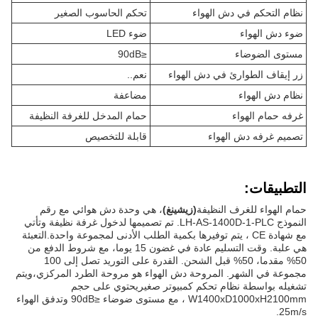
نظام التحكم في دش الهواء
تحكم الحاسوب الصغير
ضوء دش الهواء
ضوء LED
مستوى الضوضاء
≤90dB
زر إيقاف الطوارئ في دش الهواء
نعم..
نظام دش الهواء
مضاعفة
غرفه حمام الهواء
حمام المدخل للغرفة النظيفة
تصميم غرفه دش الهواء
قابلة للتخصيص
التطبيقات:
حمام الهواء للغرف النظيفة
(زيشينغ)
، هي وحدة دش هوائي مع رقم
النموذج LH-AS-1400D-1-PLC. تم تصميمها لدخول غرفة نظيفة وتأتي
مع شهادة CE ، يتم توفيرها بكمية الطلب الأدنى لمجموعة واحدة.التعبئة
هي علبة. وقت التسليم عادة في غضون 15 يوما، مع شروط الدفع من
50% مقدما، 50% قبل الشحن. القدرة على التوريد تصل إلى 100
مجموعة في الشهر. المروحة دش الهواء هو مروحة الطرد المركزي،ويتم
تشغيله بواسطة نظام تحكم كمبيوتر صغيريحتوي على حجم
W1400xD1000xH2100mm ، مع مستوى ضوضاء ≤90dB وتدفق الهواء
25m/s.