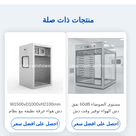
منتجات ذات صلة
مستوى الضوضاء 60dB نفق
W1500xD1000xH2100mm
دش الهواء توفير وقت دش
دش هواء غرفة نظيفة مع نظام
الهواء 0-99s لإزالة الغبار الفعالة
تحكم ميكرو كمبيوتر ومرشح
احصل على افضل سعر
احصل على افضل سعر
وإدارة دخول الغرفة النظيفة
HEPA يوفر إزالة الجسيمات في
الهواء