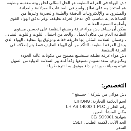
دش الهواء في الغرفة النظيفة هو الحل المثالي لخلق بيئة معقمة ونظيفة.
يتم استخدامه على نطاق واسع في الصناعات الصيدلانية والغذائية
والمشروبات والإلكترونيات الدقيقة والطبية والبصرية وغيرها من
الصناعات.إنه مناسب لأي مدخل لغرفة نظيفة، توفر تدفق الهواء القوي
وأنظمة التصفية الفعالة.
يمكن أن يساعد دش هواء غرفة زيشينغ النظيفة على تحسين مستوى
النظافة العام في مكان العمل ، والحد من احتمال التلوث والتلوث المتبادل
، وضمان السلامة المثلى.إنها طريقة فعالة وموثوق بها لتنظيف الهواء الذي
يدخل الغرفة النظيفة، التأكد من أن الهواء النظيف فقط يتم إطلاقه في
الغرفة النظيفة.
دش هواء غرفة نظيفة تشيشينغ مصنوع من مكونات عالية الجودة
وتكنولوجيا متقدمةويتم تصنيعها وفقاً لمعايير السلامة الدوليةمن السهل
تثبيته وصيانته، ويقدم أداء موثوق به لفترة طويلة.
التخصيص:
دش هوائي من شركة " جيشينغ "
اسم العلامة التجارية: LIHONG
رقم الطراز: LH-AS-1400D-1-PLC
مكان المنشأ: الصين
شهادة: CE/ISO9001
الحد الأدنى لكمية الطلب: 1SET
السعر: