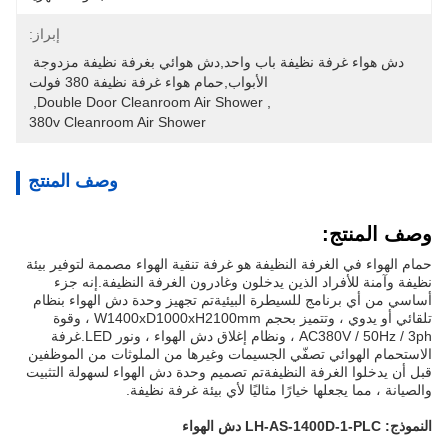
إبراز:
دش هواء غرفة نظيفة باب واحد,دش هوائي بغرفة نظيفة مزدوجة 
الأبواب,حمام هواء غرفة نظيفة 380 فولت
, 
Double Door Cleanroom Air Shower
, 
380v Cleanroom Air Shower
وصف المنتج
وصف المنتج:
حمام الهواء في الغرفة النظيفة هو غرفة تنقية الهواء مصممة لتوفير بيئة
نظيفة وآمنة للأفراد الذين يدخلون وغادرون الغرفة النظيفة.إنه جزء
أساسي من أي برنامج للسيطرة البيئيةتم تجهيز وحدة دش الهواء بنظام
تلقائي أو يدوي ، وتتميز بحجم W1400xD1000xH2100mm ، وقوة
AC380V / 50Hz / 3ph ، ونظام إغلاق دش الهواء ، ونور LED.غرفة
الاستحمام الهوائي تصفّي الجسيمات وغيرها من الملوثات من الموظفين
قبل أن يدخلوا الغرفة النظيفةتم تصميم وحدة دش الهواء لسهولة التثبيت
والصيانة ، مما يجعلها خيارًا مثاليًا لأي بيئة غرفة نظيفة.
النموذج: LH-AS-1400D-1-PLC دش الهواء