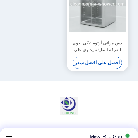
دش هوائي أوتوماتيكي يدوي
للغرفة النظيفة يحتوي على
مروحة طرد مركزي ومصباح
احصل على افضل سعر
LED يوفر إزالة الجسيمات
المحمولة جواً للغرفة النظيفة
وسائل التواصل الاجتماعي
Miss. Rita Guo