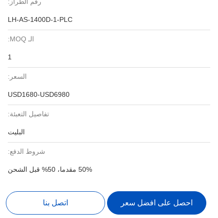
رقم الطراز:
LH-AS-1400D-1-PLC
الـ MOQ:
1
السعر:
USD1680-USD6980
تفاصيل التعبئة:
البليت
شروط الدفع:
50% مقدما، 50% قبل الشحن
احصل على افضل سعر
اتصل بنا