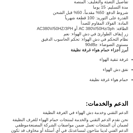
تفاصيل التعبئة والتغليف: المنصة
مدة التسليم: 15 يوما
شروط الدفع: 50% مقدماً، 50% قبل الشحن
القدرة على التوريد: 100 قطعة شهرياً
المادة: الفولاذ المقاوم للصدأ
الطاقة: AC 380V/50Hz/3ph أو AC380V/50HZ/3PH
زر إيقاف الطوارئ في دش الهواء: نعم
نظام التحكم في دش الهواء: تحكم الحاسوب الدقيق
مستوى الضوضاء: ≤90dB
أبرز أجزاء حمام هواء غرفة نظيفة
غرفة تنقية الهواء
نفق دش الهواء
حمام هواء غرفة نظيفة
الدعم والخدمات:
الدعم التقني وخدمة دش الهواء في الغرفة النظيفة
نحن نقدم الدعم التقني والخدمة لمنتجات حمام الهواء للغرف النظيفة
لضمان أن المنتجات تعمل ضمن مواصفات الشركة المصنعةموظفي
الدعم الفني لدينا متاحون لمساعدتك في أي أسئلة أو مخاوف قد تكون