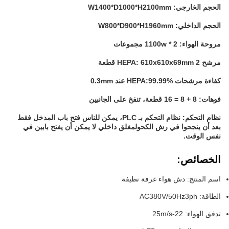
الحجم الخارجي: W1400*D1000*H2100mm
الحجم الداخلي: W800*D900*H1960mm
مروحة الهواء: 1100w * 2 مجموعات
مرشح HEPA: 610x610x69mm 2 قطعة
كفاءة مرشحات HEPA:99.99% عند 0.3mm
فوهات: 8 + 8 = 16 قطعة، تنفخ على الجانبين
نظام التحكم: نظام التحكم بـ PLC، يمكن للناس فتح باب المدخل فقط
بعد أن ينجحوا في رش الكحولمغلق داخلي لا يمكن أن يفتح بابين في
نفس الوقت.
الخصائص:
اسم المنتج: دش هواء غرفة نظيفة
الطاقة: AC380V/50Hz3ph
تدفق الهواء: 22-25m/s