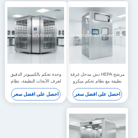
مرشح HEPA دش مدخل غرفة
وحدة تحكم بالكمبيوتر الدقيق
نظيفة مع نظام تحكم ميكرو
لغرف الأبحاث النظيفة، نظام
كمبيوتر لإستحمام الهواء ومنع
مزدوج/فردي مع نظام تشابك
احصل على افضل سعر
احصل على افضل سعر
التلوث
لتوفير حلول إزالة الجسيمات
المحمولة جواً