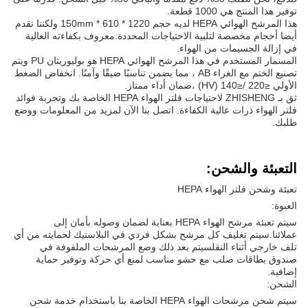
توفير هذا المنتج هي 1000 قطعة.
هذا المرشح الهوائي HEPA لديه حجم 1220 * 610 * 150mm ولكننا نقدم
أيضا أحجام مخصصة لتلبية الاحتياجات المحددة.معروف بكفاءته العالية
في إزالة الجسيمات من الهواء.
المسمار المستخدم في هذا المرشح الهوائي HEPA هو بوليوريثان PU ويتم
تصنيع الختم مع الغراء AB ، مما يضمن تناسبًا ضيقًا وآمنًا. انخفاض الضغط
الأولي ≤220 /≤140 (HV) ،ضمان أداء ممتاز.
ثق بـ ZHISHENG لاحتياجات فلتر الهواء HEPA الخاصة بك وتجربة فوائد
فلتر الهواء ذرات عالية الكفاءة. اتصل بنا الآن لمزيد من المعلومات ووضع
طلبك.
التعبئة والشحن:
تعبئة وشحن فلتر الهواء HEPA
العبوة:
سيتم تعبئة مرشح الهواء HEPA بعناية لضمان وصوله بأمان إلى
عملائنا.سيتم تغليف كل مرشح بشكل فردي في البلاستيك لحمايته من أي
تلف خارجي أثناء النقلسيتم بعد ذلك وضع المرشحات الملفوفة في
صندوق بطاقات صلب مع حشو مناسب لمنع أي حركة وتوفير حماية
إضافية.
الشحن:
سيتم شحن مرشحات الهواء HEPA الخاصة بنا باستخدام خدمة شحن