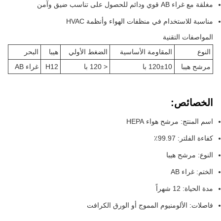
مغلقة مع غراء AB قوي ودائم للحصول على تناسب ضيق وآمن
مناسبة للاستخدام في منظفات الهواء وأنظمة HVAC
المواصفات التقنية
النوع
المقاومة الأساسية
الضغط الأولي
هيبا
البحر
مرشح هيبا
120±10 با
< 120 با
H12
غراء AB
الخصائص:
اسم المنتج: مرشح هواء HEPA
كفاءة الفلتر: 99.97٪
النوع: مرشح هيبا
الختم: غراء AB
مدة الحياة: 12 شهراً
فاصلات: الألومنيوم المموج أو الورق الكرافت