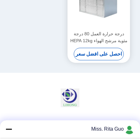
درجة حرارة العمل 80 درجة
مئوية مرشح الهواء HEPA 12kg
الوزن الضغط الأولي أقل من
احصل على افضل سعر
120 Pa مثالية لأنظمة HVAC
تحسين الهواء
وسائل التواصل الاجتماعي
Miss. Rita Guo