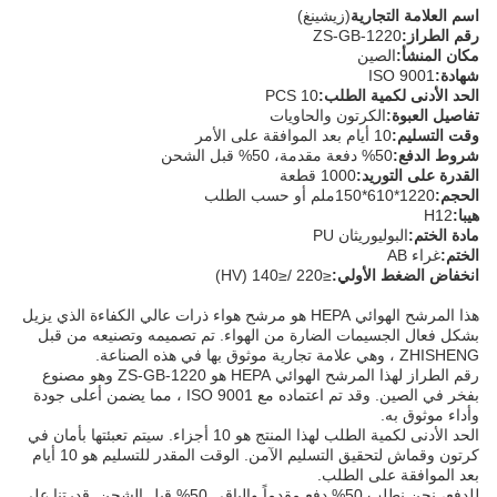
اسم العلامة التجارية
(زيشينغ)
رقم الطراز:
ZS-GB-1220
مكان المنشأ:
الصين
شهادة:
ISO 9001
الحد الأدنى لكمية الطلب:
10 PCS
تفاصيل العبوة:
الكرتون والحاويات
وقت التسليم:
10 أيام بعد الموافقة على الأمر
شروط الدفع:
50% دفعة مقدمة، 50% قبل الشحن
القدرة على التوريد:
1000 قطعة
الحجم:
1220*610*150ملم أو حسب الطلب
هيبا:
H12
مادة الختم:
البوليوريثان PU
الختم:
غراء AB
انخفاض الضغط الأولي:
≤220 /≤140 (HV)
هذا المرشح الهوائي HEPA هو مرشح هواء ذرات عالي الكفاءة الذي يزيل
بشكل فعال الجسيمات الضارة من الهواء. تم تصميمه وتصنيعه من قبل
ZHISHENG ، وهي علامة تجارية موثوق بها في هذه الصناعة.
رقم الطراز لهذا المرشح الهوائي HEPA هو ZS-GB-1220 وهو مصنوع
بفخر في الصين. وقد تم اعتماده مع ISO 9001 ، مما يضمن أعلى جودة
وأداء موثوق به.
الحد الأدنى لكمية الطلب لهذا المنتج هو 10 أجزاء. سيتم تعبئتها بأمان في
كرتون وقماش لتحقيق التسليم الآمن. الوقت المقدر للتسليم هو 10 أيام
بعد الموافقة على الطلب.
للدفع، نحن نطلب 50% دفع مقدماً والباقي 50% قبل الشحن. قدرتنا على