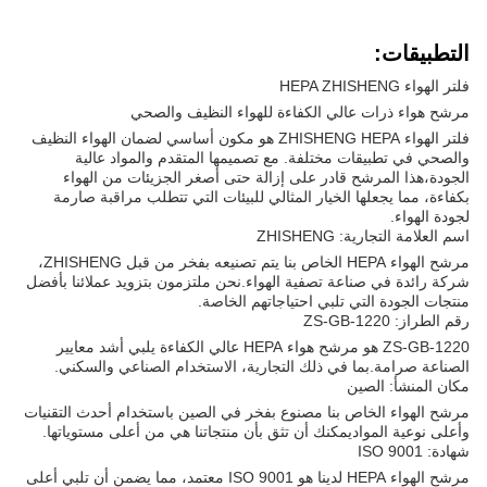
التطبيقات:
فلتر الهواء HEPA ZHISHENG
مرشح هواء ذرات عالي الكفاءة للهواء النظيف والصحي
فلتر الهواء ZHISHENG HEPA هو مكون أساسي لضمان الهواء النظيف
والصحي في تطبيقات مختلفة. مع تصميمها المتقدم والمواد عالية
الجودة،هذا المرشح قادر على إزالة حتى أصغر الجزيئات من الهواء
بكفاءة، مما يجعلها الخيار المثالي للبيئات التي تتطلب مراقبة صارمة
لجودة الهواء.
اسم العلامة التجارية: ZHISHENG
مرشح الهواء HEPA الخاص بنا يتم تصنيعه بفخر من قبل ZHISHENG،
شركة رائدة في صناعة تصفية الهواء.نحن ملتزمون بتزويد عملائنا بأفضل
منتجات الجودة التي تلبي احتياجاتهم الخاصة.
رقم الطراز: ZS-GB-1220
ZS-GB-1220 هو مرشح هواء HEPA عالي الكفاءة يلبي أشد معايير
الصناعة صرامة.بما في ذلك التجارية، الاستخدام الصناعي والسكني.
مكان المنشأ: الصين
مرشح الهواء الخاص بنا مصنوع بفخر في الصين باستخدام أحدث التقنيات
وأعلى نوعية المواديمكنك أن تثق بأن منتجاتنا هي من أعلى مستوياتها.
شهادة: ISO 9001
مرشح الهواء HEPA لدينا هو ISO 9001 معتمد، مما يضمن أن تلبي أعلى