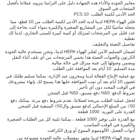
معايير الجودة والأداء.هذه الشهادة دليل على التزامنا بتزويد عملائنا بأفضل
المنتجات في السوق.
الحد الأدنى لكمية الطلب: 10 PCS
فلتر الهواء HEPA لدينا لديه الحد الأدنى لكمية الطلب من 10 قطع، مما
يجعله مناسبًا لكل من المشاريع الصغيرة والكبيرة.سواء كنت بحاجة إلى
عدد قليل من المرشحات لمنزلك أو كمية كبيرة للمبنى التجاري، لدينا لك
تغطية.
تفاصيل التعبئة والتغليف:
لضمان التسليم الآمن لفلتر الهواء HEPA لدينا، ونحن نستخدم عالية الجودة
الكرتون والعبوات التعبئة.هذا يحمي المرشحات من أي تلف أثناء النقل
ويضمن وصولها إلى عتبة منزلك في حالة مثالية.
مدة التسليم: 10 أيام بعد الموافقة على الطلب
مع عملية الإنتاج الفعالة لدينا ومخزون جيد الإدارة، يمكننا تسليم طلبك في
غضون 10 أيام بعد أن تمت الموافقة عليها.هذا يسمح لك بإنهاء مشروعك
في الوقت المحدد دون أي تأخير.
شروط الدفع: 50% دفع مسبق، 50% قبل الشحن
لجعل عملية الطلب مريحة لعملائنا، نقدم شروط دفع مرنة. يمكنك دفع
50٪ من المبلغ الإجمالي كدفع مسبق وال50٪ المتبقية قبل الشحن.
القدرة على التوريد: 1000 قطعة
مع القدرة على توفير 1000 قطعة ، يمكننا تلبية كل من الطلبات الصغيرة
والكبيرة في الوقت المناسب.
أدوات الفصل: الألومنيوم المموج أو ورق الكرافت
مرشح الهواء HEPA لدينا مجهز بمفصلات عالية الجودة مصنوعة من