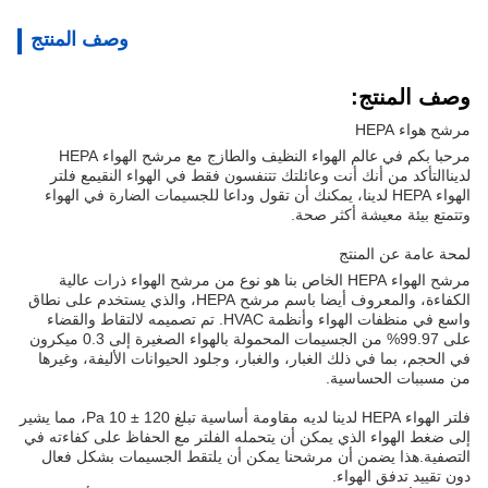
وصف المنتج
وصف المنتج:
مرشح هواء HEPA
مرحبا بكم في عالم الهواء النظيف والطازج مع مرشح الهواء HEPA
لديناالتأكد من أنك أنت وعائلتك تتنفسون فقط في الهواء النقيمع فلتر
الهواء HEPA لدينا، يمكنك أن تقول وداعا للجسيمات الضارة في الهواء
وتتمتع بيئة معيشة أكثر صحة.
لمحة عامة عن المنتج
مرشح الهواء HEPA الخاص بنا هو نوع من مرشح الهواء ذرات عالية
الكفاءة، والمعروف أيضا باسم مرشح HEPA، والذي يستخدم على نطاق
واسع في منظفات الهواء وأنظمة HVAC. تم تصميمه لالتقاط والقضاء
على 99.97% من الجسيمات المحمولة بالهواء الصغيرة إلى 0.3 ميكرون
في الحجم، بما في ذلك الغبار، والغبار، وجلود الحيوانات الأليفة، وغيرها
من مسببات الحساسية.
فلتر الهواء HEPA لدينا لديه مقاومة أساسية تبلغ 120 ± 10 Pa، مما يشير
إلى ضغط الهواء الذي يمكن أن يتحمله الفلتر مع الحفاظ على كفاءته في
التصفية.هذا يضمن أن مرشحنا يمكن أن يلتقط الجسيمات بشكل فعال
دون تقييد تدفق الهواء.