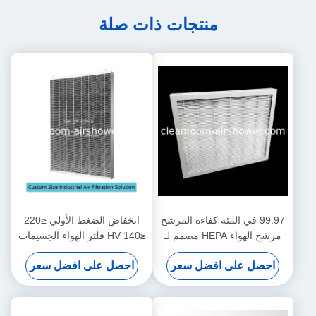
منتجات ذات صلة
99.97 في المئة كفاءة المرشح
انخفاض الضغط الأولي ≤220
مرشح الهواء HEPA مصمم لـ
≤140 HV فلتر الهواء الجسيمات
HEPA صندوق المرشح درجة
1220 610 150mm الحل
احصل على افضل سعر
احصل على افضل سعر
حرارة العمل 80 درجة مئوية
لفلترات الهواء الصناعية الحجم
المخصص