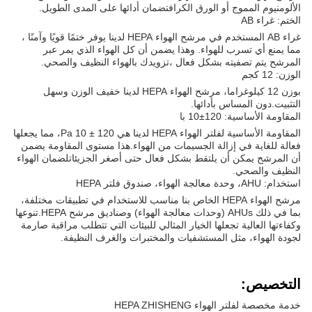
الألومنيوم المموج أو الورق الكرافتضمان أدائها على المدى الطويل.
الختم: غراء AB
غراء AB المستخدم في مرشح الهواء HEPA لدينا يوفر ختمًا قويًا وآمنًا ،
مما يمنع أي تسرب للهواء. وهذا يضمن أن كل الهواء الذي يمر عبر
المرشح يتم تصفيته بشكل فعال ،تزويدك بالهواء النظيف والصحي.
الوزن: 12 كجم
بوزن 12 كيلوغراما، مرشح الهواء HEPA لدينا خفيف الوزن وسهل
التثبيت.دون المساس بأدائها.
المقاومة الأساسية: 120±10 با
المقاومة الأساسية لفلتر الهواء HEPA لدينا هي 120 ± 10 Pa، مما يجعلها
فعالة للغاية في إزالة الجسيمات من الهواء.هذا مستوى المقاومة يضمن
أن المرشح يمكن أن يلتقط بشكل فعال حتى أصغر الجزيئاتلضمان الهواء
النظيف والصحي.
استخدام: AHU، وحدة معالجة الهواء، صندوق فلتر HEPA
مرشح الهواء HEPA الخاص بنا مناسب للاستخدام في تطبيقات مختلفة،
بما في ذلك AHUs (وحدات معالجة الهواء) وصناديق مرشح HEPA.تنوعها
وكفاءتها العالية تجعلها الخيار المثالي للبيئات التي تتطلب مراقبة صارمة
لجودة الهواء، مثل المستشفيات والمختبرات والغرف النظيفة.
التخصيص:
خدمة مخصصة لفلتر الهواء HEPA ZHISHENG