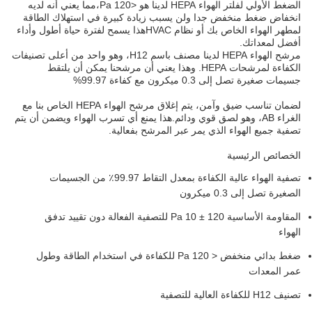
الضغط الأولي لفلتر الهواء HEPA لدينا هو <120 Pa،مما يعني أنه لديه
انخفاض ضغط منخفض جدا ولن يسبب زيادة كبيرة في استهلاك الطاقة
لمطهر الهواء الخاص بك أو نظام HVACهذا يسمح لفترة حياة أطول وأداء
أفضل لمعداتك.
مرشح الهواء HEPA لدينا مصنف باسم H12، وهو واحد من أعلى تصنيفات
الكفاءة لمرشحات HEPA. وهذا يعني أن مرشحنا يمكن أن يلتقط
جسيمات صغيرة تصل إلى 0.3 ميكرون مع كفاءة 99.97%
لضمان تناسب ضيق وآمن، يتم إغلاق مرشح الهواء HEPA الخاص بنا مع
الغراء AB، وهو لصق قوي ودائم.هذا يمنع أي تسرب الهواء ويضمن أن يتم
تصفية جميع الهواء الذي يمر عبر المرشح بفعالية.
الخصائص الرئيسية
تصفية الهواء عالية الكفاءة بمعدل التقاط 99.97٪ من الجسيمات
الصغيرة تصل إلى 0.3 ميكرون
المقاومة الأساسية 120 ± 10 Pa للتصفية الفعالة دون تقييد تدفق
الهواء
ضغط بدائي منخفض < 120 Pa للكفاءة في استخدام الطاقة وطول
عمر المعدات
تصنيف H12 للكفاءة العالية للتصفية