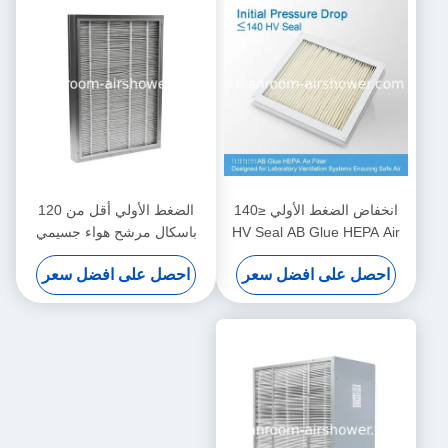
انخفاض الضغط الأولي ≤140
الضغط الأولي أقل من 120
HV Seal AB Glue HEPA Air
باسكال مرشح هواء جسيمي
Filter مصممة لأنظمة التهوية
1220 610 150 مم أحجام
احصل على افضل سعر
احصل على افضل سعر
المختبرية التي تضمن الهواء
مخصصة لترشيح هواء المرافق
الآمن
الطبية