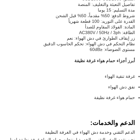
تفاصيل التعبئة والتغليف: المنصة
مدة التسليم: 15 يوما
شروط الدفع: 50% مقدماً، 50% قبل الشحن
القدرة على التوريد: 100 قطعة شهرياً
المادة: الفولاذ المقاوم للصدأ
الطاقة: AC380V / 50Hz / 3ph
زر إيقاف الطوارئ في دش الهواء: نعم
نظام التحكم في دش الهواء: تحكم الحاسوب الدقيق
مستوى الضوضاء: ≤60dB
أبرز أجزاء حمام هواء غرفة نظيفة
غرفة تنقية الهواء
نفق دش الهواء
حمام هواء غرفة نظيفة
الدعم والخدمات:
الدعم التقني وخدمة دش الهواء في الغرفة النظيفة
نحن نقدم الدعم التقني والخدمة لمنتجات حمام الهواء غرفة نظيفة لدينا