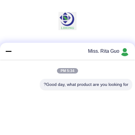
وسائل التواصل الاجتماعي
Miss. Rita Guo
5:34 PM
اتصال سريع
الهاتف
Good day, what product are you looking for?
86-769-22037338
البريد الإلكتروني
sales-guo@zsfilters.com
العنوان