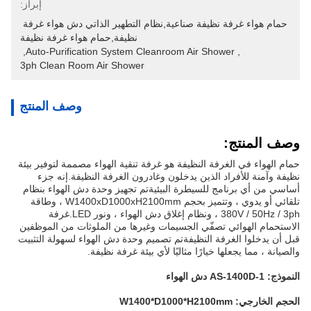
إبراز:
حمام هواء غرفة نظيفة صناعية,نظام التطهير الذاتي دش هواء غرفة 
نظيفة,حمام هواء غرفة نظيفة
, 
Auto-Purification System Cleanroom Air Shower
, 
3ph Clean Room Air Shower
وصف المنتج
وصف المنتج:
حمام الهواء في الغرفة النظيفة هو غرفة تنقية الهواء مصممة لتوفير بيئة
نظيفة وآمنة للأفراد الذين يدخلون وغادرون الغرفة النظيفة.إنه جزء
أساسي من أي برنامج للسيطرة البيئيةتم تجهيز وحدة دش الهواء بنظام
تلقائي أو يدوي ، وتتميز بحجم W1400xD1000xH2100mm ، وطاقة
380V / 50Hz / 3ph ، ونظام إغلاق دش الهواء ، ونور LED.غرفة
الاستحمام الهوائي تصفّي الجسيمات وغيرها من الملوثات من الموظفين
قبل أن يدخلوا الغرفة النظيفةتم تصميم وحدة دش الهواء لسهولة التثبيت
والصيانة ، مما يجعلها خيارًا مثاليًا لأي بيئة غرفة نظيفة.
النموذج: AS-1400D-1 دش الهواء
الحجم الخارجي: W1400*D1000*H2100mm