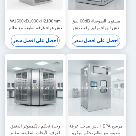
مستوى الضوضاء 60dB نفق
W1500xD1000xH2100mm
دش الهواء توفير وقت دش
دش هواء غرفة نظيفة مع نظام
الهواء 0-99s لإزالة الغبار الفعالة
تحكم ميكرو كمبيوتر ومرشح
احصل على افضل سعر
احصل على افضل سعر
وإدارة دخول الغرفة النظيفة
HEPA يوفر إزالة الجسيمات في
الهواء
مرشح HEPA دش مدخل غرفة
وحدة تحكم بالكمبيوتر الدقيق
نظيفة مع نظام تحكم ميكرو
لغرف الأبحاث النظيفة، نظام