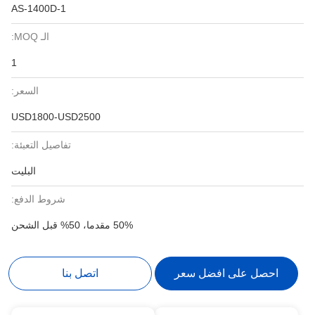
AS-1400D-1
الـ MOQ:
1
السعر:
USD1800-USD2500
تفاصيل التعبئة:
البليت
شروط الدفع:
50% مقدما، 50% قبل الشحن
احصل على افضل سعر
اتصل بنا