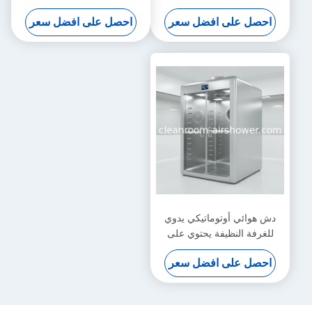
كمبيوتر لإستحمام الهواء ومنع
مزدوج/فردي مع نظام تشابك
احصل على افضل سعر
احصل على افضل سعر
التلوث
لتوفير حلول إزالة الجسيمات
المحمولة جواً
دش هوائي أوتوماتيكي يدوي
للغرفة النظيفة يحتوي على
مروحة طرد مركزي ومصباح
احصل على افضل سعر
LED يوفر إزالة الجسيمات
المحمولة جواً للغرفة النظيفة