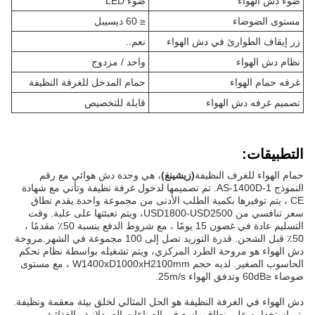
ضوء دش الهواء
ضوء LED
مستوى الضوضاء
≤ 60 ديسيبل
زر إيقاف الطوارئ في دش الهواء
نعم..
نظام دش الهواء
واحد / مزدوج
غرفه حمام الهواء
حمام المدخل للغرفة النظيفة
تصميم غرفه دش الهواء
قابلة للتخصيص
التطبيقات:
حمام الهواء للغرف النظيفة
(زيشينغ)
، هي وحدة دش هوائي مع رقم
النموذج AS-1400D-1. تم تصميمها لدخول غرفة نظيفة وتأتي مع شهادة
CE ، يتم توفيرها بكمية الطلب الأدنى من مجموعة واحدة.يقدم نطاق
سعر تنافسي من USD1800-USD2500، ويتم تعبئتها على علبة. وقت
التسليم عادة في غضون 15 يومًا ، مع شروط الدفع بنسبة 50٪ مقدمًا ،
50٪ قبل الشحن. قدرة التوريد تصل إلى 100 مجموعة في الشهر.مروحة
دش الهواء هو مروحة الطرد المركزي، ويتم تشغيله بواسطة نظام تحكم
الحاسوب الصغير. لديه حجم W1400xD1000xH2100mm ، مع مستوى
ضوضاء ≤60dB وتدفق الهواء 25m/s.
دش الهواء في الغرفة النظيفة هو الحل المثالي لخلق بيئة معقمة ونظيفة.
يتم استخدامه على نطاق واسع في الصناعات الصيدلانية والغذائية