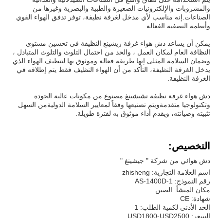
والمشروبات والإلكترونيات الصغيرة والطبية والبصرية وغيرها من
الصناعات.إنه مناسب لأي مدخل لغرفة نظيفة، توفر تدفق الهواء القوي
وأنظمة التصفية الفعالة.
يمكن أن يساعد دش هواء غرفة زيشينغ النظيفة في تحسين مستوى
النظافة العام لمكان العمل ، والحد من احتمال التلوث والتلوث المتبادل ،
وضمان السلامة المثلى.إنها طريقة فعالة وموثوق بها لتنظيف الهواء الذي
يدخل الغرفة النظيفة، التأكد من أن الهواء النظيف فقط يتم إطلاقه في
الغرفة النظيفة.
دش هواء غرفة نظيفة تشيشينغ مصنوع من مكونات عالية الجودة
وتكنولوجيا متقدمةويتم تصنيعها وفقاً لمعايير السلامة الدوليةمن السهل
تثبيته وصيانته، ويقدم أداء موثوق به لفترة طويلة.
التخصيص:
دش هوائي من شركة " جيشينغ "
اسم العلامة التجارية: zhisheng
رقم النموذج: AS-1400D-1
مكان المنشأ: الصين
شهادة: CE
الحد الأدنى لكمية الطلب: 1
السعر: USD1800-USD2500