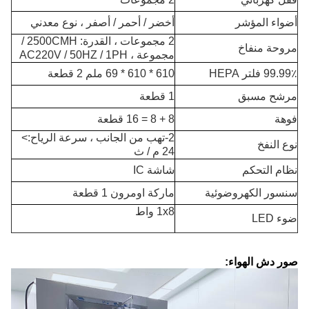
أضواء المؤشر
أخضر / أحمر / أصفر ، نوع معدني
2 مجموعات ، القدرة: 2500CMH /
مروحة منفاخ
مجموعة ، AC220V / 50HZ / 1PH
99.99٪ فلتر HEPA
610 * 610 * 69 ملم 2 قطعة
مرشح مسبق
1 قطعة
فوهة
8 + 8 = 16 قطعة
2-تهب من الجانب ، سرعة الرياح:>
نوع النفخ
24 م / ث
نظام التحكم
شاشة IC
سنسور الكهروضوئية
ماركة اومرون 1 قطعة
1x8 واط
ضوء LED
صور دش الهواء: