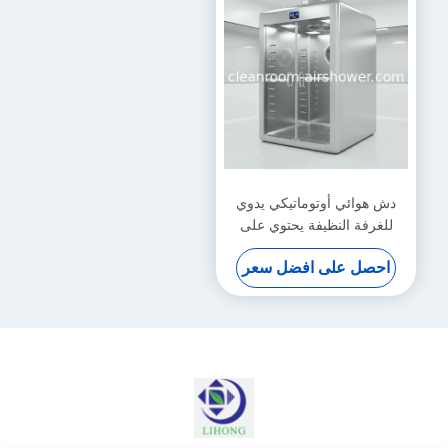
دش هوائي أوتوماتيكي يدوي
للغرفة النظيفة يحتوي على
مروحة طرد مركزي ومصباح
احصل على افضل سعر
LED يوفر إزالة الجسيمات
المحمولة جواً للغرفة النظيفة