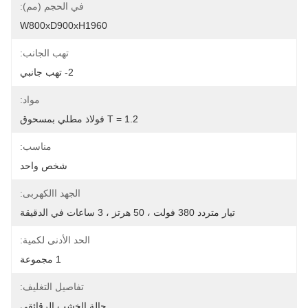
في الحجم (مم):
W800xD900xH1960
تهب الجانب:
2- تهب جانبي
مواد:
T = 1.2 فولاذ مطلي بمسحوق
مناسب:
شخص واحد
الجهد االكهربى:
تيار متردد 380 فولت ، 50 هرتز ، 3 ساعات في الدقيقة
الحد الأدنى لكمية:
1 مجموعة
تفاصيل التغليف:
حالة الخشب الرقائقي