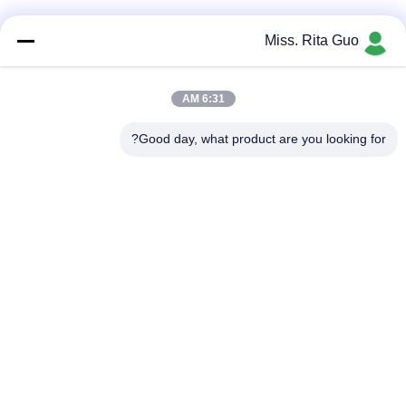
وسائل التواصل الاجتماعي
Miss. Rita Guo
6:31 AM
اتصال سريع
Good day, what product are you looking for?
الهاتف
86-769-22037338
البريد الإلكتروني
sales-guo@zsfilters.com
العنوان
NO3. طريق Wusong Zhi ، منطقة Dongcheng ، مدينة
Dongguan ، قوانغدونغ ، الصين 523118
سياسة الخصوصية
|
خريطة الموقع
الصين جيدة الجودة Cleanroom هواء وابل المورد. حقوق الطبع والنشر ©