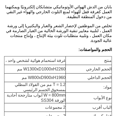
بابان من الدش الهوائي الأوتوماتيكي متشابكان إلكترونيًا ويمكنهما
العمل كغرفة قفل للهواء لمنع التلوث الخارجي والهواء غير النقي
من دخول المنطقة النظيفة.
تخلص من الموظفين لإحضار الشعر والغبار والبكتيريا إلى ورشة
العمل ، لتلبية معايير تنقية الورشة الخالية من الغبار الصارمة في
مكان العمل ، وتلبية متطلبات تلوث بيئة الإنتاج ، وإنتاج منتجات
عالية الجودة.
الحجم والمواصفات:
منتج
غرفة استحمام هوائية لشخص واحد ،
الحجم الخارجي
W1300xD1000xH2260 مم
الحجم الداخلي
W800xD900xH1960 مم
T = 1.2 مم من الفولاذ المطلي
مواد:
بمسحوق الجسم الرئيسي
W = 800mm أبواب متأرجحة أحادية
نوع الأبواب
الورقة SS304
الباب أقرب
2 مجموعات
قفل كهربائي
2 مجموعات