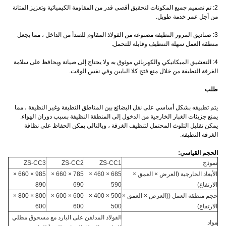
2: تم تصميم جميع المكونات لتحقيق أقصى قدر من المقاومة الكيميائية وتعزيز المتانة
من أجل عمر خدمة طويل.
3: صناديق المرور النظيفة مصنوعة من الفولاذ المقاوم للصدأ من الداخل ، مما يجعل
منطقة العمل سهلة التنظيف وقابلة للتحمل.
4: التعشيق الميكانيكي والكهربائي موثوق به ولا يحتاج إلى صيانة ويحافظ على سلامة
الغرفة النظيفة من خلال منع فتح كلا البابين وفي نفس الوقت.
طلب
يتم تطبيقه بشكل أساسي على نقل البضائع بين المناطق النظيفة وغير النظيفة ، مما
يمنع جزيئات الغبار الخارجية من الدخول إلى المنطقة النظيفة بسبب دوران الهواء.
يمكن تقليل التلوث المحتمل لتنظيف الغرفة ، وبالتالي يمكن الحفاظ على نظافة
الغرفة النظيفة.
الحجم القياسي:
نموذج
ZS-CC1
ZS-CC2
ZS-CC3
الأبعاد الخارجية (العرض × العمق ×
685 × 460 ×
785 × 660 ×
985 × 660 ×
الارتفاع)
590
690
890
حجم منطقة العمل ((العرض × العمق ×
500 × 400 ×
600 × 600 ×
800 × 800 ×
الارتفاع)
500
600
600
الفولاذ المدلفن على البارد مع مسحوق مطلي
مواد