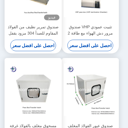
فيديو
تثبيت عمودي VHP صندوق
صندوق تمرير نظيف من الفولاذ
مرور دش الهواء مع طاقة 2
المقاوم للصدأ 304 مزود بقفل
كيلوواط للتعقيم
ميكانيكي / كهربائي
احصل على افضل سعر
احصل على افضل سعر
صندوق عبور الفولاذ المغلف
مسحوق مغلف بالفولاذ غرفة