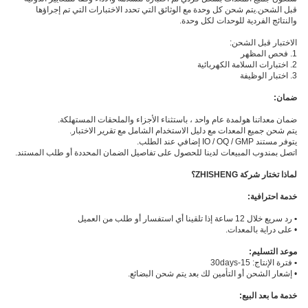
قبل الشحن.يتم شحن كل وحدة مع الوثائق التي تحدد الاختبارات التي تم إجراؤها
والنتائج الفردية للوحدات لكل وحدة.
الاختبار قبل الشحن:
1. فحص المظهر
2. اختبارات السلامة الكهربائية
3. اختبار الوظيفة
ضمان:
ضمان معداتنا هو
لمدة عام واحد ، باستثناء الأجزاء والملحقات المستهلكة.
يتم شحن جميع المعدات مع دليل الاستخدام الشامل مع تقرير الاختبار.
يتوفر مستند IO / OQ / GMP إضافي عند الطلب.
اتصل بمندوب المبيعات لدينا للحصول على تفاصيل الضمان المحددة أو طلب المستند.
لماذا تختار شركة ZHISHENG؟
خدمة احترافية:
•
رد سريع خلال 12 ساعة إذا تلقينا أي استفسار أو طلب من العميل
• على دراية بالمعدات.
موعد التسليم:
•
فترة الإنتاج: 15-30days
• إشعار الشحن أو التأمين لك بعد
يتم شحن البضائع.
خدمة ما بعد البيع: