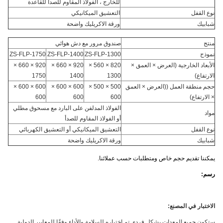
للخارج ، الفولاذ المقاوم للصدأ للقاعدة
نوع القفل
التعشيق الميكانيكي
شبابيك
ورقة الاكريليك واضحة
منتج
صندوق مرور مع دش هوائي
نموذج
ZS-FLP-1300
ZS-FLP-1400
ZS-FLP-1750
الأبعاد الخارجية (العرض × العمق ×
820 × 560 ×
920 × 660 ×
920 × 660 ×
الارتفاع)
1300
1400
1750
حجم منطقة العمل ((العرض × العمق
500 × 500 ×
600 × 600 ×
600 × 600 ×
× الارتفاع)
600
600
600
الفولاذ المدلفن على البارد مع مسحوق مطلي
مواد
أو الفولاذ المقاوم للصدأ
نوع القفل
التعشيق الميكانيكي أو التعشيق الكهربائي
شبابيك
ورقة الاكريليك واضحة
يمكننا تقديم حجم خاص ومتطلبات حسب عملائنا.
رسم:
الاختبار في المصنع:
ستكون جميع المعدات بشكل فردي
تم اختباره للسلامة والأداء وفقًا للمعايير الدولية