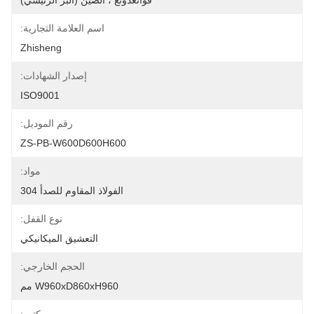
قوانغدونغ ، الصين (البر الرئيسي)
اسم العلامة التجارية:
Zhisheng
إصدار الشهادات:
ISO9001
رقم الموديل:
ZS-PB-W600D600H600
مواد:
الفولاذ المقاوم للصدأ 304
نوع القفل:
التعشيق الميكانيكي
الحجم الخارجي:
W960xD860xH960 مم