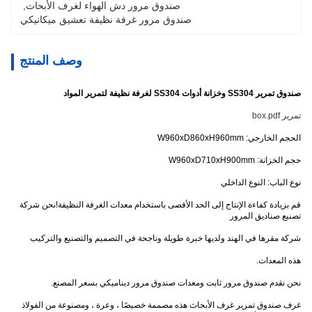
صندوق مرور دش الهواء لغرف الأبحاث
, 
صندوق مرور غرفة نظيفة تعشيق ميكانيكي
وصف المنتج
صندوق تمرير SS304 وخزانة أدوات SS304 لغرفة نظيفة لتمرير المواد
تمرير box.pdf
الحجم الخارجي: W960xD860xH960mm
حجم الخزانة: W960xD710xH900mm
نوع الباب: النوع الداخلي
قم بزيادة كفاءة الإنتاج إلى الحد الأقصى باستخدام معدات الغرفة النظيفة!نحن شركة
تصنيع صناديق المرور
شركة مقرها في الهند ولديها خبرة طويلة وناجحة في التصميم والتصنيع والتركيب
هذه المعدات.
نحن نقدم صندوق مرور ثابت ومعدات صندوق مرور ديناميكي بسعر المصنع.
غرف صندوق تمرير غرف الأبحاث هذه مصممة خصيصًا ، وعرة ، ومصنوعة من الفولاذ