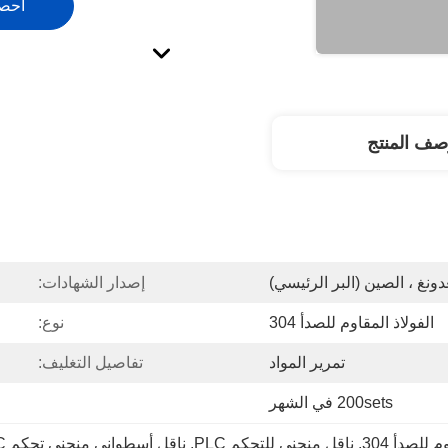
احص
صف المنتج
دونغ ، الصين (البر الرئيسي)
إصدار الشهادات:
الفولاذ المقاوم للصدأ 304
نوع:
تمرير المواد
تفاصيل التغليف:
200sets في الشهر
للصدأ 304
, 
ناقل منحني للتحكم PLC
, 
ناقل أسطواني منحني تحكم PLC