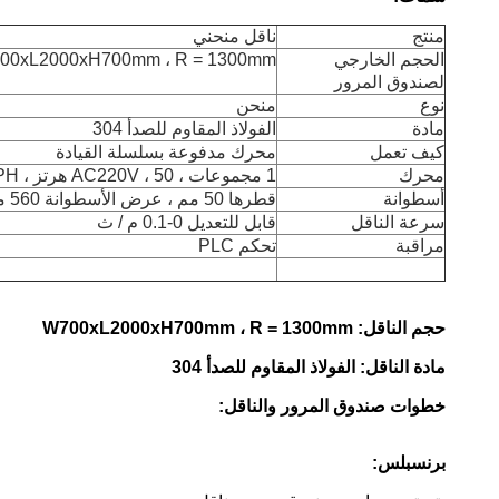
منتج
ناقل منحني
الحجم الخارجي
00xL2000xH700mm ، R = 1300mm
لصندوق المرور
نوع
منحن
مادة
الفولاذ المقاوم للصدأ 304
كيف تعمل
محرك مدفوعة بسلسلة القيادة
محرك
1 مجموعات ، AC220V ، 50 هرتز ، 1PH
أسطوانة
قطرها 50 مم ، عرض الأسطوانة 560 مم
سرعة الناقل
قابل للتعديل 0-0.1 م / ث
مراقبة
تحكم PLC
حجم الناقل: W700xL2000xH700mm ، R = 1300mm
مادة الناقل: الفولاذ المقاوم للصدأ 304
خطوات صندوق المرور والناقل:
برنسبلس: