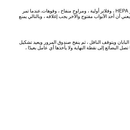
مادة المرور عبر الصندوق عبارة عن الفولاذ المطلي بالمسحوق أو الفولاذ المقاوم للصدأ ، وتتكون من بابين منزلقين أوتوماتيكيًا ، وفلاتر HEPA ، وفلاتر أولية ، ومراوح منفاخ ، وفوهات.عندما تمر
عني أن أحد الأبواب مفتوح والآخر يجب إغلاقه ، وبالتالي يمنع
البابان ويتوقف الناقل ، ثم ينفخ صندوق المرور ويعيد تشكيل
تصل البضائع إلى نقطة النهاية ولا يأخذها أي عامل بعيدًا ،