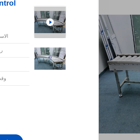
الاس
رق
وقت