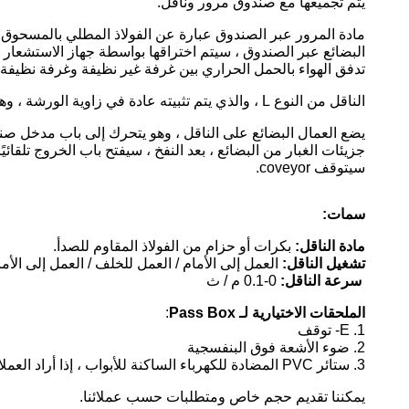
يتم تجميعها مع صندوق مرور وناقل.
البضائع عبر الصندوق ، سيتم اختراقها بواسطة جهاز الاستشعار لتن
تدفق الهواء بالحمل الحراري بين غرفة غير نظيفة وغرفة نظيفة 
الناقل من النوع L ، والذي يتم تثبيته عادة في زاوية الورشة ، وهو مناسب للمساحة الضيقة.
يضع العمال البضائع على الناقل ، وهو يتحرك إلى باب مدخل صندو
جزيئات الغبار من البضائع ، بعد النفخ ، سيفتح باب الخروج تلقائيً
سيتوقف coveyor.
سمات:
مادة الناقل:
بكرات أو حزام من الفولاذ المقاوم للصدأ.
تشغيل الناقل:
العمل إلى الأمام / العمل للخلف / العمل إلى الأم
سرعة الناقل:
0-0.1 م / ث
الملحقات الاختيارية لـ Pass Box
:
1. E- توقف
2. ضوء الأشعة فوق البنفسجية
3. ستائر PVC المضادة للكهرباء الساكنة للأبواب ، إذا أراد العملاء تقليل التكلفة.
يمكننا تقديم حجم خاص ومتطلبات حسب عملائنا.