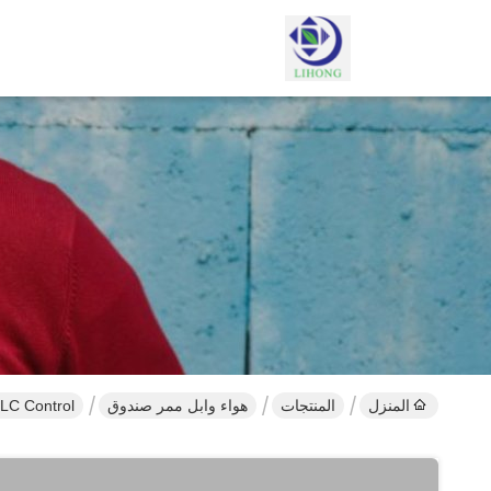
المنزل
المنتجات
هواء وابل ممر صندوق
PLC Control الفولاذ المقاوم للصدأ 304 ناقل منحني لمواد 