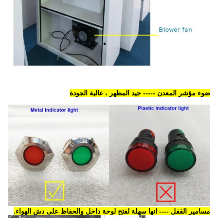
ضوء مؤشر المعدن ----- جيد المظهر ، عالية الجودة
مسامير القفل ---- انها سهلة لفتح لوحة داخل والحفاظ على دش الهواء.