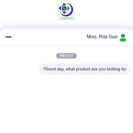
وسائل التواصل الاجتماعي
Miss. Rita Guo
6:57 PM
اتصال سريع
Good day, what product are you looking for?
الهاتف
86-769-22037338
البريد الإلكتروني
sales-guo@zsfilters.com
العنوان
NO3. طريق Wusong Zhi ، منطقة Dongcheng ، مدينة
Dongguan ، قوانغدونغ ، الصين 523118