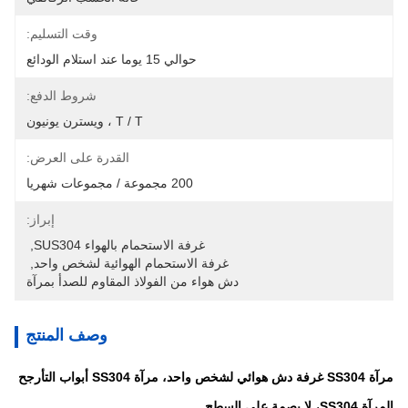
وقت التسليم:
حوالي 15 يوما عند استلام الودائع
شروط الدفع:
T / T ، ويسترن يونيون
القدرة على العرض:
200 مجموعة / مجموعات شهريا
إبراز:
غرفة الاستحمام بالهواء SUS304
, 
غرفة الاستحمام الهوائية لشخص واحد
, 
دش هواء من الفولاذ المقاوم للصدأ بمرآة
وصف المنتج
مرآة SS304 غرفة دش هوائي لشخص واحد، مرآة SS304 أبواب التأرجح
المرآة SS304، لا بصمة على السطح.