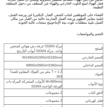
قفل الهواء لمنع التلوث الخارجي والهواء غير المنظف من دخول المنطقة
النظيفة.
القضاء على الموظفين لجلب الشعر، الغبار، البكتيريا في ورشة العمل،
لتلبية معايير التطهير ورشة العمل الصارمة خالية من الغبار من مكان
العمل،تلبية متطلبات تلوث بيئة الإنتاجونتج منتجات عالية الجودة.
الحجم والمواصفات:
مرآة SS304 غرفة دش هوائي لشخص
المنتج
واحد، مرآة SS304 أبواب التأرجح
الحجم الخارجي
W1400xD1000xH2100mm
الحجم الداخلي
W800xD900xH1960mm
T = 1.2 ملم من الفولاذ المقاوم للصدأ
المواد:
304
W=800mm الأبواب المتحركة المرآة ذات
نوع الأبواب
الورقة الواحدة SS304
أغلق الباب
2 مجموعات
قفل كهربائي
2 مجموعات