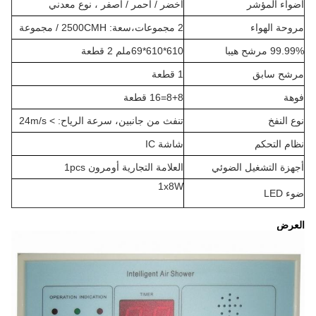
أضواء المؤشر
أخضر / أحمر / أصفر ، نوع معدني
مروحة الهواء
2 مجموعات،سعة: 2500CMH / مجموعة
99.99% مرشح هيبا
610*610*69ملم 2 قطعة
مرشح سابق
1 قطعة
فوهة
8+8=16 قطعة
نوع النفخ
تنفث من جانبين، سرعة الرياح: > 24m/s
نظام التحكم
شاشة IC
أجهزة التشغيل الضوئي
العلامة التجارية أومرون 1pcs
1x8W
ضوء LED
العرض