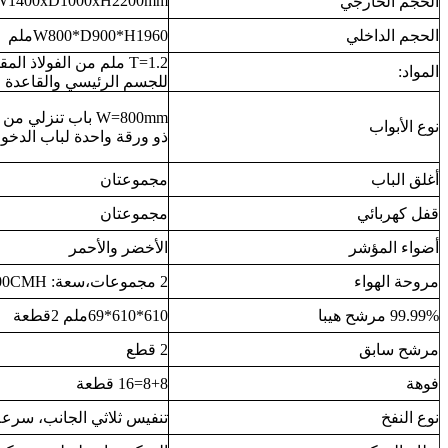
W1400xD1000xH2200mm
الحجم الخارجي
الحجم الداخلي
W800*D900*H1960ملم
المواد:
للجسم الرئيسي والقاعدة
W=800mm باب تنزلي 
نوع الأبواب
ذو ورقة واحدة لباب الدخو
أغلق الباب
مجموعتان
قفل كهربائي
مجموعتان
أضواء المؤشر
الأخضر والأحمر
مروحة الهواء
2 مجموعات،سعة: 2500CMH / مجموعة
99.99% مرشح هيبا
610*610*69ملم 2قطعة
مرشح سابق
2 قطع
فوهة
8+8=16 قطعة
نوع النفخ
تنفيس ثلاثي الجانب، سرعة الرياح