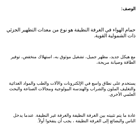
الوصف:
حمام الهواء في الغرفة النظيفة هو نوع من معدات التطهير الجزئي
ذات الشمولية القوية.
مع هيكل جديد، مظهر جميل، تشغيل موثوق به، استهلاك منخفض، توفير
الطاقة وصيانة مريحة،
يستخدم على نطاق واسع في الإلكترونات والآلات والطب والمواد الغذائية
والتغليف الملون والشراب والهندسة البيولوجية ومجالات الصناعة والبحث
العلمي الأخرى.
عادة ما يتم تثبيته بين الغرفة النظيفة والغرفة غير النظيفة. عندما يدخل
الناس والبضائع إلى الغرفة النظيفة ، يجب أن ينفخوا أولاً.