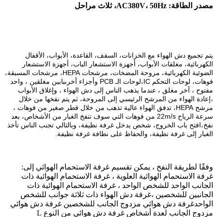
مصدر الطاقة: AC380V، 50Hz، ثلاث مراحل
يتم تجميع دش الهواء مع الخزانات، السقف، القاعدة، الأبواب، الأقفال
الكهربائية، مغلقات الأبواب، أجهزة الاستشعار الباب، أجهزة الاستشعار
الضوئية الكهربائية، مروحة المضخات، مرشحات HEPA، مرشحات المسبقة،
فوهات، لوحات التحكم IC،لوحات الـ PCB وأجزاء أخرىبابين مغلقين ، واحد
مفتوح ، آخر مغلق ، عندما يذهب الناس إلى دش الهواء ، وإغلاق الأبواب
،إعادة الهواء من المرشح الرئيسي إلى المروحة، ثم يتم نفخها من خلال
مرشح HEPA، تدفق الهواء عالية تذهب من خلال قطر صغير من فوهات ،
سرعة الرياح 22m/s من فوهات التي سوف تنفخ الغبار من الأشخاص، بعد
نفخ،افتح باب الخروج، شخص يدخل غرفة نظيفة، وبالتالي تجنب الناس تأخذ
الغبار إلى غرفة نظيفة، والحفاظ على نظافة غرفة نظيفة.
وفقًا لطريقة النفخ ، يمكن تقسيم غرفة الاستحمام الهوائي إلى:
غرفة الاستحمام الهوائية العلوية ، غرفة الاستحمام الهوائية ذات
الجانب الواحد للشخص الواحد ، غرفة الاستحمام الهوائية ذات
الجانبين للشخصين ،غرفة دش الهواء ذات ثلاثة جوانب للشخص
الواحدغرفة دش هوائي مزدوج الجانب للشخصين غرفة دش هوائي
مزدوج الجانب لعدة أشخاص غرفة دش هوائي من النوع L