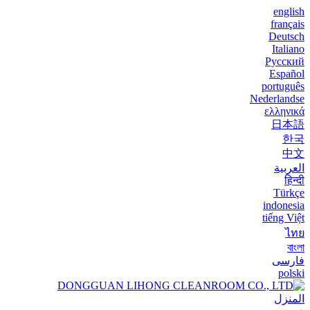
english
français
Deutsch
Italiano
Русский
Español
português
Nederlandse
ελληνικά
日本語
한국
中文
العربية
हिन्दी
Türkçe
indonesia
tiếng Việt
ไทย
বাংলা
فارسی
polski
المنزل