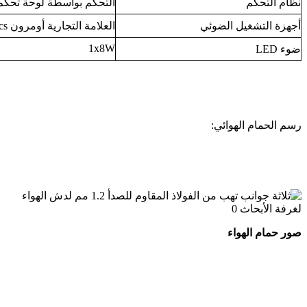
نظام التحكم
التحكم بواسطة لوحة تحكم C
أجهزة التشغيل الضوئي
العلامة التجارية أومرون 1pcs
1x8W
ضوء LED
رسم الحمام الهوائي:
صور حمام الهواء