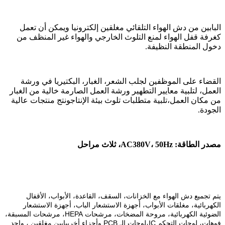
البابين من دش الهواء التلقائي مغلقين إلكترونيا ويمكن أن تعمل
كغرفة قفل الهواء لمنع التلوث الخارجي والهواء غير المنظف من
دخول المنطقة النظيفة.
القضاء على الموظفين لجلب الشعر، الغبار، البكتيريا في ورشة
العمل، لتلبية معايير التطهير ورشة العمل الصارمة خالية من الغبار
من مكان العمل،تلبية متطلبات تلوث بيئة الإنتاجونتج منتجات عالية
الجودة.
مصدر الطاقة: AC380V، 50Hz، ثلاث مراحل
يتم تجميع دش الهواء مع الخزانات، السقف، القاعدة، الأبواب، الأقفال
الكهربائية، مغلقات الأبواب، أجهزة الاستشعار الباب، أجهزة الاستشعار
الضوئية الكهربائية، مروحة المضخات، مرشحات HEPA، مرشحات المسبقة،
فوهات، لوحات التحكم IC،لوحات الـ PCB وأجزاء أخرىبابين مغلقين ، واحد