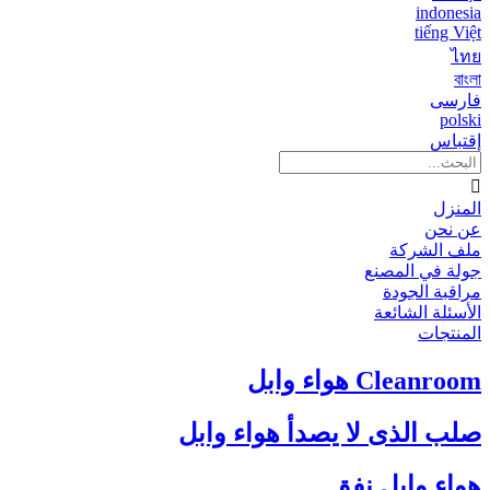
indonesia
tiếng Việt
ไทย
বাংলা
فارسی
polski
إقتباس

المنزل
عن نحن
ملف الشركة
جولة في المصنع
مراقبة الجودة
الأسئلة الشائعة
المنتجات
Cleanroom هواء وابل
صلب الذى لا يصدأ هواء وابل
هواء وابل نفق