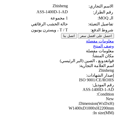
Zhisheng
الاسم التجاري:
ASS-1400D-1-AD
رقم الطراز:
الـ MOQ:
1 مجموعة
تفاصيل التعبئة:
حالة الخشب الرقائقي
شروط الدفع:
T / T ، ويسترن يونيون
احصل على افضل سعر
اتصل بنا
معلومات مفصلة
وصف المنتج
معلومات مفصلة
مكان المنشأ:
قوانغدونغ ، الصين (البر الرئيسي)
اسم العلامة التجارية:
Zhisheng
إصدار الشهادات:
ISO 9001/CE/ROHS
رقم الموديل:
ASS-1400D-1-AD
Condition:
New
Dimension(WxDxH):
W1400xD1000xH2200mm
In size(MM):