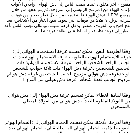
مفتوح ، آخر مغلق ، عندما يذهب الناس إلى دش الهواء ، وإغلاق الأبواب
،إعادة الهواء من المرشح الرئيسي إلى المروحة، ثم يتم نفخها من خلال
مرشح HEPA، تدفق الهواء عالية تذهب من خلال قطر صغير من فوهات ،
سرعة الرياح 22m/s من فوهات التي سوف تنفخ الغبار من الأشخاص، بعد
نفخ،افتح باب الخروج، شخص يدخل غرفة نظيفة، وبالتالي تجنب الناس تأخذ
الغبار إلى غرفة نظيفة، والحفاظ على نظافة غرفة نظيفة.
وفقًا لطريقة النفخ ، يمكن تقسيم غرفة الاستحمام الهوائي إلى:
غرفة الاستحمام الهوائية العلوية ، غرفة الاستحمام الهوائية ذات
الجانب الواحد للشخص الواحد ، غرفة الاستحمام الهوائية ذات
الجانبين للشخصين ،غرفة دش الهواء ذات ثلاثة جوانب للشخص
الواحدغرفة دش هوائي مزدوج الجانب للشخصين غرفة دش هوائي
مزدوج الجانب لعدة أشخاص غرفة دش هوائي من النوع L
وفقًا لمادة الغطاء: يمكن تقسيم غرفة دش الهواء إلى: دش هوائي
من الفولاذ المقاوم للصدأ ، دش هوائي من الفولاذ المطلي
بالمسحوق.
وفقا لدرجة الأتمتة، يمكن تقسيم الحمام الهوائي إلى: الحمام الهوائي
الصوتية الذكية، الحمام الهوائي الباب التلقائي، الحمام الهوائي ضد