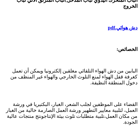
الباب المتحرك اليدوي لباب المدخل
,
الباب المنزلق الآلي لباب
الخروج
دش هوائي.pdf
الخصائص:
البابين من دش الهواء التلقائي مغلقين إلكترونيا ويمكن أن تعمل
كغرفة قفل الهواء لمنع التلوث الخارجي والهواء غير المنظف من
دخول المنطقة النظيفة.
القضاء على الموظفين لجلب الشعر، الغبار، البكتيريا في ورشة
العمل، لتلبية معايير التطهير ورشة العمل الصارمة خالية من الغبار
من مكان العمل،تلبية متطلبات تلوث بيئة الإنتاجونتج منتجات عالية
الجودة.