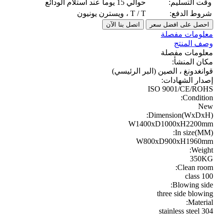
وقت التسليم:
حوالي 15 يوما عند استلام الودائع
شروط الدفع:
T / T ، ويسترن يونيون
احصل على افضل سعر
اتصل بنا الآن
معلومات مفصلة
وصف المنتج
معلومات مفصلة
مكان المنشأ:
قوانغدونغ ، الصين (البر الرئيسي)
إصدار الشهادات:
ISO 9001/CE/ROHS
Condition:
New
Dimension(WxDxH):
W1400xD1000xH2200mm
In size(MM):
W800xD900xH1960mm
Weight:
350KG
Clean room:
100 class
Blowing side:
three side blowing
Material:
stainless steel 304