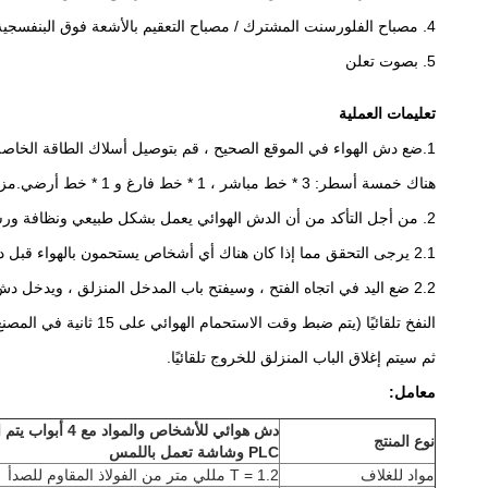
4. مصباح الفلورسنت المشترك / مصباح التعقيم بالأشعة فوق البنفسجية
5. بصوت تعلن
تعليمات العملية
1.ضع دش الهواء في الموقع الصحيح ، قم بتوصيل أسلاك الطاقة الخاصة بدش الهواء بأسلاك الطاقة ،
هناك خمسة أسطر: 3 * خط مباشر ، 1 * خط فارغ و 1 * خط أرضي.مزود الطاقة AC380V / 50HZ / 3 مراحل.
2. من أجل التأكد من أن الدش الهوائي يعمل بشكل طبيعي ونظافة ورشة العمل ، يرجى التفضل باستخدام دش الهواء وفقًا للطريقة الصحيحة التالية.
2.1 يرجى التحقق مما إذا كان هناك أي أشخاص يستحمون بالهواء قبل دخوله.عندما يعمل دش الهواء ، يكون باب المدخل وباب الخروج متشابكين إلكترونيًا ، يُمنع فتح الباب في هذه اللحظة.
2.2 ضع اليد في اتجاه الفتح ، وسيفتح باب المدخل المنزلق ، ويدخل دش الهواء ، ثم يغلق الباب المنزلق في المدخل تلقائيًا ، ويتفاعل المستشعر الكهروضوئي من قبل الأشخاص أو البضائع ، وستكون مروحة المنفاخ
النفخ تلقائيًا (يتم ضبط وقت الاستحمام الهوائي على 15 ثانية في المصنع ، ويُحظر تغيير وقت الاستحمام بالهواء أثناء النفخ) ، بعد النفخ ، والخروج من الباب المنزلق يفتح تلقائيًا ، ويخرج دش الهواء ،
ثم سيتم إغلاق الباب المنزلق للخروج تلقائيًا.
معامل:
دش هوائي للأشخاص وال
نوع المنتج
PLC وشاشة تعمل باللمس
مواد للغلاف
T = 1.2 مللي متر من الفولاذ المقاوم للصدأ