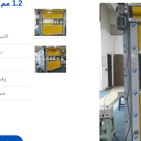
1.2 
الاس
رق
وقت
شرو