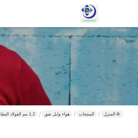
المنزل
المنتجات
هواء وابل نفق
1.2 مم الفولاذ المقاوم للصدأ نفق دش الهواء مع أبواب التمرير