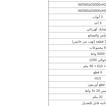
W2500xD3000xH
W2000xD3000xH
2 أبواب
لا أحد
شابك كهربائي
ناس والبضائع
6 مجموعات
6000 واط
والي 1200
6 قطع
H13
ن
3x 18 واط
32 ملم