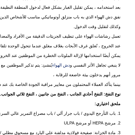
بعد استخدامه ، يمكن تقليل الغبار بشكل فعال لدخول المنطقة النظيفة 
نفق دش الهواء الذي به باب منزلق أوتوماتيكي مناسب للأشخاص الذين ي
وكذلك لتقليل وقت الدخول.
تعمل رشاشات الهواء على تنظيف الجزيئات الدقيقة من الأفراد والمعد
عند الخروج ، تُغلق غرف الأبحاث بغلاف مغلق عندما تتحول الوحدة تلقائي
يمكن أيضًا استخدامها لإزالة الملوثات الخطرة من الموظفين عند الخرو
لا ينبغي تجاهل الأثر النفسي و
دش الهواء
يُنشئ: يتم تذكير الموظفين مع
مرور أنهم يدخلون بيئة خاضعة للرقابة ،
بينما يتأكد العملاء المحتملون من معايير مراقبة الجودة الخاصة بك عند
نوع النفخ: النفخ أحادي الجانب ، النفخ من جانبين ، النفخ ثلاثي الجوانب.
ملحق اختياري:
1. باب التأرجح اليدوي / باب جرار آلي / باب مصراع التمرير عالي السرعة
2. مرشح HEPA أو مرشح ULPA
3. مادة الخزانة: صفيحة فولاذية مدلفنة على البارد مع مسحوق مطلي / SUS # 201 / SUS # 304