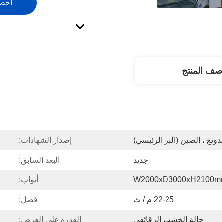
احص
صف المنتج
دونغ ، الصين (البر الرئيسي)
إصدار الشهادات:
جديد
البعد السابق:
W2000xD3000xH2100
أبواب:
22-25 م / ث
فصل:
حالة الخشب الرقائقي
القدرة على العرض: