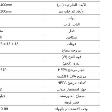
الأبعاد الخارجية (مم)
2400mm
الأبعاد الداخلية مم
2100mm
أبواب
الباب أقرب
قفل
مت
متكافئ
ال
فوهات
18 + 18 = 36 قطعة (تهب من جانبين)
مروحة منفاخ
قوة النفخ (W)
الوزن (كجم)
ح
حجم مرشح HEPA
610 × 610 × 90 ملم
مرشح HEPA الكمية
كفاءة مرشح HEPA
جهاز استشعار ضوئي
2 قطع أورمو
مصباح الفلورسنت
فيليبس 
قطر فوهة
وقت الاستحمام بالهواء
0-99 ثانية قابل للتعديل