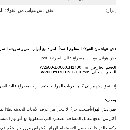
إبراز:
نفق دش هوائي من الفولاذ المقاوم للص
دش هواء من الفولاذ المقاوم للصدأ للمواد مع أبواب تمرير سريعة السر
دش هوائي مع باب مصراع عالي السرعة. pdf
الحجم الخارجي: W2500xD3000xH2400mm
الحجم الداخلي: W2000xD3000xH2100mm
إنه نفق دش هوائي كبير لعربات المواد ، يعتمد أبواب مصراع عالية السر
وصف:
نفق دش الهواء
أصبحت جزءًا لا يتجزأ من غرف الأبحاث الحديثة نظرًا لفو
أكثر من الدفع مقابل المساحة الصغيرة التي يشغلونها.مع أبوابهم المتشاب
ركوب الدراجات ، تعمل الاستحمام الهوائية كحراس مرور ، وتتحكم في 