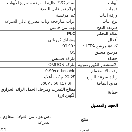
أبواب
ستائر PVC عالية السرعة مصراع الأبواب
فوهات
فولاذ غير قابل للصدء
ورقة الباب
غير مرتبطة
نوع الباب
أبواب متأرجحة وباب مصراع عالي السرعة
طريقة النفخ
تهب من جانبين
نظام التحكم
PLC
أقفال
متشابك كهربائي
كفاءة مرشح HEPA:
99.99٪
مرشح مسبق
G3
خفيفة
ماركة فيليبس
الاستشعار الكهروضوئية
ماركة OMRON
وقت الاستحمام
0-99s adustable
زيادة سرعة الرياح
20-25 م / ث أعلاه
مزود الطاقة
380V / 50HZ / 3PH
مفتاح التسرب ومرحل الحمل الزائد الحراري 
حماية
الكهربائي)
الحجم والتفصيل:
دش هواء من الفولاذ المقاوم ل
منتج
السرعة
نموذج
-SD