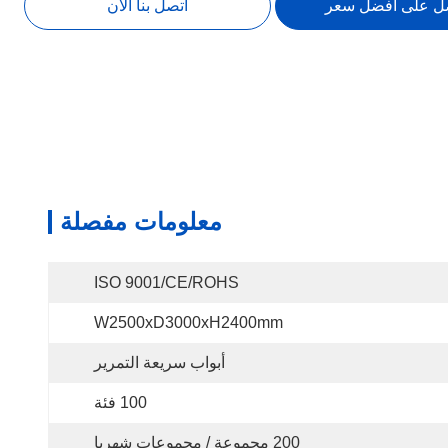
ل على افضل سعر
اتصل بنا الآن
معلومات مفصلة
ISO 9001/CE/ROHS
W2500xD3000xH2400mm
أبواب سريعة التمرير
100 فئة
200 مجموعة / مجموعات شهريا