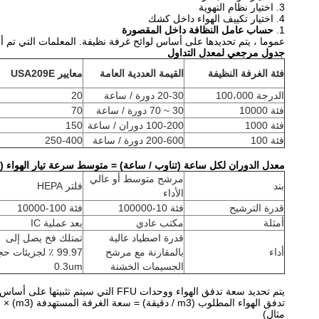
3. اختيار نظام التهوية
4. اختيار تكييف الهواء داخل كشك
1.
حساب عامل النظافة داخل المقصورة
عموما ، يتم تحديدها على أساس لوائح غرفة نظيفة. المعلمات التي تم أخ
جدول مرجعي لمعدل التداول
فئة الغرفة النظيفة
القيمة العددية العامة
معايير USA209E
الدرجة 100،000
20-30 دورة / ساعة
20
فئة 10000
30 ~ 70 دورة / ساعة
70
فئة 1000
100-200 دوران / ساعة
150
فئة 100
200-600 دورة / ساعة
250-400
معدل الدوران لكل ساعة (تناوب / ساعة) = متوسط ​​سرعة تيار الهواء (م / ثانية) × منطقة التفريغ (
مرشح متوسط ​​أو عالي
بند
فلتر HEPA
الأداء
قدرة الترشيح
فئة 10-100000
فئة 100-10000
أمثلة
مكتب عادي
بعد عملية IC
قدرة اصطياد عالية
تمتلك فخ يصل إلى
أداء
بالمقارنة مع مرشح
99.97 ٪ لجزيئات ح
الجسيمات الخشنة
0.3um
يتم تحديد سعة تدفق الهواء ووحدات FFU التي سيتم تثبيتها على أساس حجم المقصورة النظيفة والفئة المطلوبة.
تدفق الهواء المطلوب (m3 / دقيقة) = سعة الغرفة المستهدفة (m3) × معدل الدوران (دوران / ساعة) ÷ 60
مثال)