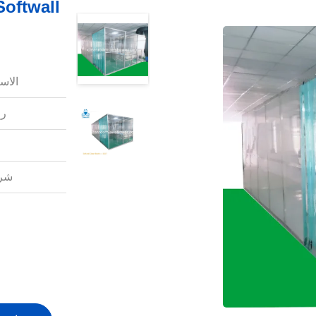
الاس
رق
شرو