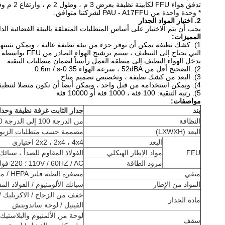
تدفق هواء FFU لكابينة نظيفة بعرض 3 م ، وطول 2 م ، وارتفاع 2 م وفئة مرغوبة من 10000 (3 × 2 × 2) × 75 ÷ 60 = 15 (م 3 / دقيقة)
* وحدة واحدة من PAU - A17FFU لشركتنا متوافق.
2. اختيار المواد الجدار
يجب أن يتم الاختيار على أساس المتطلبات المتعلقة بالبيئة الفضائية الدا
المميزات:
1). كشك نظيفة يمكن أن توفر جزء من بيئة نظيفة عالية ، ويمكن تثبيتها في الجزء العلوي من المكان
التي تحتاج إلى التنظيف ، سيتم ترشيح الهواء الصادر من FFU بواسطة الفلتر المسبق وفلتر HEPA ، ثم
يدخل الهواء النظيف إلى منطقة العمل رأسياً لضمان متطلبات التنقية
2) .الضجيج أقل من 52dBA ، سرعة الهواء 0.35-0.6m / s
3). البعد من كشك نظيفة ، وتخصيص تصميم متاح
4). ويمكن استخدامه من قبل واحد ، ويمكن أيضا أن تكون متصلا لتنظيف المنطقة في الشريط
5). رتبة التنقية: 100 فئة ، 1000 فئة أو 10000 فئة
مواصفات:
بند
جدار الثابت غرفة نظيفة وحد
النظافة
من الدرجة 100 إلى الدرجة 100،000
البعد (LXWXH)
مصممة حسب متطلبات الزبو
البعد
2x2 ، 2x4 ، 4x4 اختياري
FFU
مواد الإطار الهيكلي
الفولاذ المقاوم للصدأ ، سبائك 
مزود الطاقة
110V / 60HZ / AC ؛ 220 فولت / 60 هرتز / تيار متردد
منقي
مصغرة الطية فلتر HEPA / مرشح ULPA اختياري
المواد من الإطار
سبائك الألومنيوم / الفولاذ المقاوم للصد
خفف من الزجاج / الاكريليك /
مادة الجدار
الفينيل / لوحة ساندويتش
لوحة من الألمنيوم والبلاستيك 
سقف