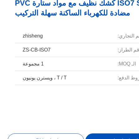
ISO7 Softwall كشك نظيف مع مواد ستارة PVC
مضادة للكهرباء الساكنة سهلة التركيب
م التجاري:
zhisheng
م الطراز:
ZS-CB-ISO7
الـ MOQ:
1 مجموعة
ط الدفع:
T / T ، ويسترن يونيون