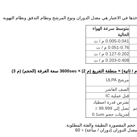
ذها في الاعتبار هي معدل الدوران ونوع المرشح ونظام التدفق ونظام التهوية.
متوسط ​​سرعة الهواء
الحالية
0.005-0.041 م / ث
0.051-0.76 م / ث
0.127-0.202 م / ث
0.203-0.408 م / ث
م 2) × 3600sec سعة الغرفة (الحجم) (م 3)
مرشح ULPA
الصف العاشر
قبل عملية IC
تفترض قدرة اصطياد
جم
تصل إلى 99.999 ٪
لجزيئات حجم 0.1um