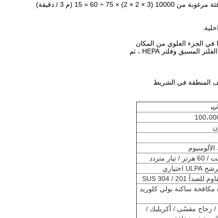
خلية.
ات
ن
الألومنيوم
أ 201 / SUS 304
 مكافحة ساكنة بولي كلوريد
/ زجاج مقسّى / أكريليك /