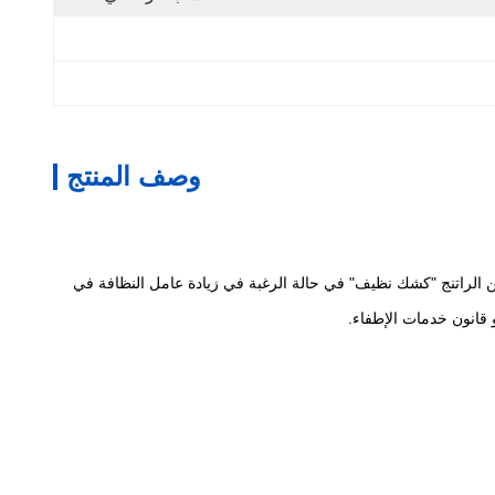
وصف المنتج
واضح ، يتم استخدام مصطلح "غرفة نظيفة" في حالة البناء أو الغرفة. تعتبر المساحة المُحاطة بستارة PVC أو لوحة من الراتنج "كشك نظيف" في حالة الرغبة في زيادة عامل النظافة في
 قانون خدمات الإطفاء.