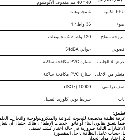
40 * 40 مم مقذوف الألومنيوم
FFU الكمية
4 مجموعات
ضوء
36 واط * 4
مروحة منفاخ
120 واط × 4 مجموعات
فضولي
حوالي 54dBA
عرض 4 الجانب
ستارة PVC مكافحة ساكنة
منظر من الأعلى
ستارة PVC مكافحة ساكنة
صف دراسي
10000 (ISO7)
باب
شريط بولي كلوريد الفينيل
تطبيق:
غرفة نظيفة مخصصة للبحوث الدوائية والميكروبيولوجية والتجارب العلمي
فيما يتعلق بقانون البناء أو قانون خدمات الإطفاء ، هناك احتمال أن 
الاعتبارات التالية ضرورية في حالة اختيار كشك نظيف.
1. حساب عامل النظافة داخل المقصورة
2. اختيار مواد الجدار