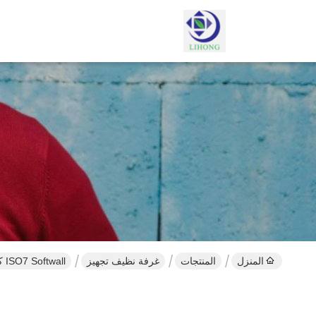
المنزل
المنتجات
غرفة نظيف تجهيز
ISO7 Softwall كشك نظيف مع مواد ستارة PVC مضادة للكهرباء الساكنة سهلة التركيب