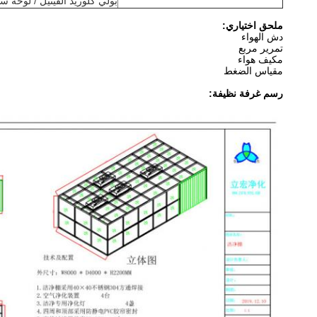
بولي كلوريد الفينيل / لوحة 
ملحق اختياري:
دش الهواء
تمرير مربع
مكيف هواء
مقياس الضغط
رسم غرفة نظيفة: