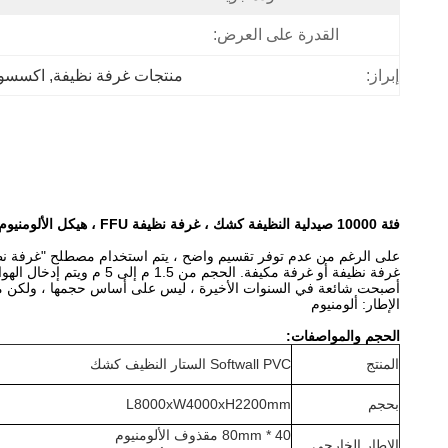
القدرة على العرض:
إبراز:
منتجات غرفة نظيفة
, 
اكسسوا
فئة 10000 صيدلية النظيفة كشك ، غرفة نظيفة FFU ، هيكل الألومنيوم ، مع أبواب منزلقة
غرفة نظيفة أو غرفة مكيفة. الحجم من 1.5 م إلى 5 م ويتم إدخال الهواء النظيف في المقصورة مع توفير FFU (وحدة تصفية المروحة) في السقف.
أصبحت شائعة في السنوات الأخيرة ، ليس على أساس حجمها ، ولكن معتبرة
الإطار: ألومنيوم
الحجم والمواصفات:
المنتج
Softwall PVC الستار النظيف كشك
بحجم
L8000xW4000xH2200mm
40 * 80mm مقذوف الألومنيوم
الإطار الخارجي