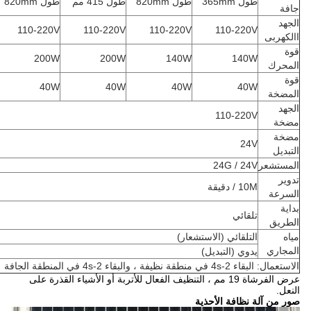
طول 365mm
طول 820mm
طول 415 مم
طول 820mm
جافة
الجهد
110-220V
110-220V
110-220V
110-220V
االكهربى
قوة
200W
200W
140W
140W
المحرك
قوة
40W
40W
40W
40W
المضخة
الجهد
110-220V
مضخة
مضخة
24V
التبديل
المستشعر
24G / 24V
تدوير
10M / دقيقة
السرعة
بداية
تلقائي
الطريق
مياه
التلقائي (الاستشعار)
المجاري
يدوي (التبديل)
الاستعمال: البقاء 2-4s في منطقة نظيفة ، والبقاء 2-4s في المنطقة الجافة
عرض الفرشاة 19 مم ، التنظيف الفعال للأتربة أو الأشياء القذرة على
النعل.
صور من آلة نظافة الأحذية