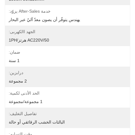
خدمة After-Sales يزوّد:
يهندس يتوفّر أن يصون معدّ آليّ عبر البحار
الجهد االكهربى:
AC220V/50 هرتز/1PH
ضمان:
1 سنة
درابزين:
2 مجموعة
الحد الأدنى لكمية:
1 مجموعة/مجموعة
تفاصيل التغليف:
البالتات الخشب الرقائقي أو حالة
وقت التسليم: