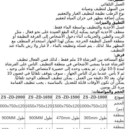
العمل التلقائي
من السهل لتنظيف وصيانة
نوع الرطب نظيفة لتنظيف الغبار والتعقيم
يمكن إضافة مطهر في خزان المياه لتعقيم
التطبيق والميزات:
غسل الأحذية والتنظيف بواسطة الماء فقط:
منظف ​​الأحذية الوحيد يمكنه إزالة البقع العنيدة على نحو فعال ، مثل
الزيت والطين والجزيئات أثناء دخول الأشخاص إلى الغرفة النظيفة أو
منطقة العمل النظيفة الحرجة. يمكن لهذا الجهاز استخدام المنظف مع
المطهر معًا. لذلك ، يتم غسله وتنظيفه بالماء ، لا غبار ولا رش بالماء عند
التنظيف.
فرش:
تبلغ المسافة بين الفرشاة 19 ملم فقط ، لذلك فمن الفعال تنظيف
الفرشاة عندما يمشي الأشخاص في منطقة التنظيف. الناس على الفرشاة
لمدة 5-10 ثوان ، ثم يذهب وحده إلى حصيرة لامتصاص الماء على وحيد ،
ثم لا بأس. عندما يترك الناس الجهاز ، سوف يتوقف تلقائيًا في غضون 10
ثوانٍ. بعد 30 دقيقة من العمل ، يمكن تنظيف المنظف الوحيد تلقائيًا.
يمكن أن تكون الأوقات قابلة للتعديل. بالمناسبة ، يجب تنظيف القمامة
مرة كل يومين.
الحجم والمواصفات:
نموذج
-ZD-1000
ZS
-ZD-1500
ZS
-ZD-1650
ZS
-ZD-2000
ZS
الحجم
000x750x120
1650x750x120
1500x750x120
1000x750x120
(مم)
منطقة
طول 365mm
طول 470mm
طول 900MM
طول 900MM
نظيفة
منطقة