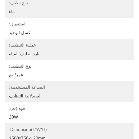
نوع نظيف:
ماء
استعمال:
غسل الوحيد
عملية التنظيف:
بارد تنظيف المياه
نوع التنظيف:
غمر/نقع
الصناعة المستخدمة:
الصيدلانية التنظيف
قوة (ث):
20W
Dimension(L*W*H):
1500x750x120mm