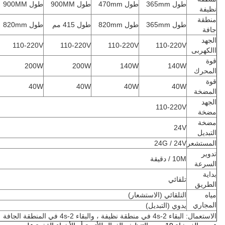
طول 365mm
طول 470mm
طول 900MM
طول 900MM
نظيفة
منطقة
طول 365mm
طول 820mm
طول 415 مم
طول 820mm
جافة
الجهد
110-220V
110-220V
110-220V
110-220V
االكهربى
قوة
200W
200W
140W
140W
المحرك
قوة
40W
40W
40W
40W
المضخة
الجهد
110-220V
مضخة
مضخة
24V
التبديل
المستشعر
24G / 24V
تدوير
10M / دقيقة
السرعة
بداية
تلقائي
الطريق
مياه
التلقائي (الاستشعار)
المجاري
يدوي (التبديل)
الاستعمال: البقاء 2-4s في منطقة نظيفة ، والبقاء 2-4s في المنطقة الجافة