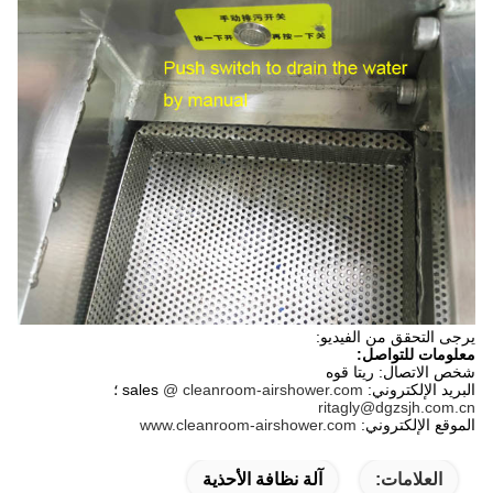
يرجى التحقق من الفيديو:
معلومات للتواصل:
شخص الاتصال: ريتا قوه
البريد الإلكتروني: sales
@ cleanroom-airshower.com
؛
ritagly@dgzsjh.com.cn
الموقع الإلكتروني:
www.cleanroom-airshower.com
العلامات:
آلة نظافة الأحذية