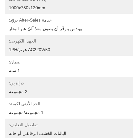
1000x750x120mm
خدمة After-Sales يزوّد:
يهندس يتوفّر أن يصون معدّ آليّ عبر البحار
الجهد االكهربى:
AC220V/50 هرتز/1PH
ضمان:
1 سنة
درابزين:
2 مجموعة
الحد الأدنى لكمية:
1 مجموعة/مجموعة
تفاصيل التغليف:
البالتات الخشب الرقائقي أو حالة