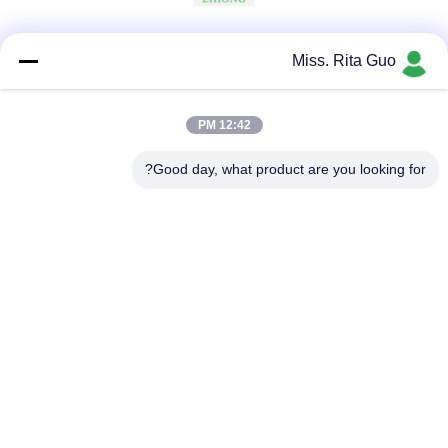
وسائل التواصل الاجتماعي
Miss. Rita Guo
12:42 PM
اتصال سريع
Good day, what product are you looking for?
الهاتف
86-769-22037338
البريد الإلكتروني
sales-guo@zsfilters.com
العنوان
NO3. طريق Wusong Zhi ، منطقة Dongcheng ، مدينة
Dongguan ، قوانغدونغ ، الصين 523118
سياسة الخصوصية
|
خريطة الموقع