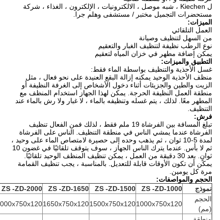
ل Kiechen ، شبه موصل ، الالكترونيات ، الإلكترون ، الغذاء ، شركة
مستحضرات التجميل مختبر / مستشفى وهلم جرا.
الميزات:
العمل التلقائي
من السهل لتنظيف وصيانة
نوع الرطب نظيفة لتنظيف الغبار والتعقيم
يمكن إضافة مطهر في خزان المياه لتعقيم
التطبيق والميزات:
غسل الأحذية والتنظيف بواسطة الماء فقط:
منظف ​​الأحذية الوحيد يمكنه إزالة البقع العنيدة على نحو فعال ، مثل
الزيت والطين والجزيئات أثناء دخول الأشخاص إلى الغرفة النظيفة أو
منطقة العمل النظيفة الحرجة. يمكن لهذا الجهاز استخدام المنظف مع
المطهر معًا. لذلك ، يتم غسله وتنظيفه بالماء ، لا غبار ولا رش بالماء عند
التنظيف.
فرش:
تبلغ المسافة بين الفرشاة 19 ملم فقط ، لذلك فمن الفعال تنظيف
الفرشاة عندما يمشي الناس في منطقة التنظيف. الناس على الفرشاة
لمدة 5-10 ثوان ، ثم يذهب وحده إلى حصيرة لامتصاص الماء على وحيد ،
ثم لا بأس. عندما يترك الناس الجهاز ، سوف يتوقف تلقائيًا في غضون 10
ثوانٍ. بعد 30 دقيقة من العمل ، يمكن تنظيف المنظف الوحيد تلقائيًا.
يمكن أن تكون الأوقات قابلة للتعديل. بالمناسبة ، يجب تنظيف القمامة
مرة كل يومين.
الحجم والمواصفات:
نموذج
-ZD-1000
ZS
-ZD-1500
ZS
-ZD-1650
ZS
-ZD-2000
ZS
الحجم
000x750x120
1650x750x120
1500x750x120
1000x750x120
(مم)
منطقة