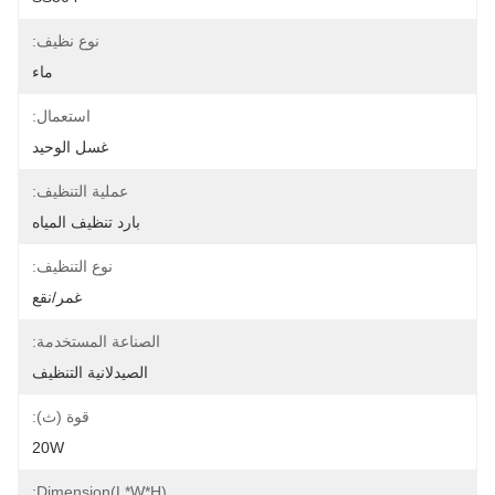
نوع نظيف:
ماء
استعمال:
غسل الوحيد
عملية التنظيف:
بارد تنظيف المياه
نوع التنظيف:
غمر/نقع
الصناعة المستخدمة:
الصيدلانية التنظيف
قوة (ث):
20W
Dimension(L*W*H):