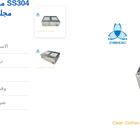
الاس
رق
وقت
شرو