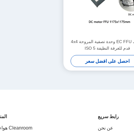
محرك EC FFU وحدة تصفية المروحة 4x4
قدم للغرفة النظيفة ISO 5
احصل على افضل سعر
رابط سريع
المن
عن نحن
Cleanroom هواء وابل