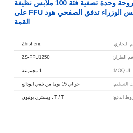
SS304 مروحة وحدة تصفية فئة 100 ملابس نظيفة
مجلس الوزراء تدفق الصفحي هود FFU على
القمة
م التجاري:
Zhisheng
م الطراز:
ZS-FFU1250
الـ MOQ:
1 مجموعة
 التسليم:
حوالي 15 يوما من تلقي الودائع
ط الدفع:
T / T ، ويسترن يونيون