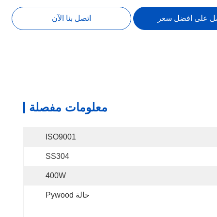
ل على افضل سعر
اتصل بنا الآن
معلومات مفصلة
ISO9001
SS304
400W
حالة Pywood