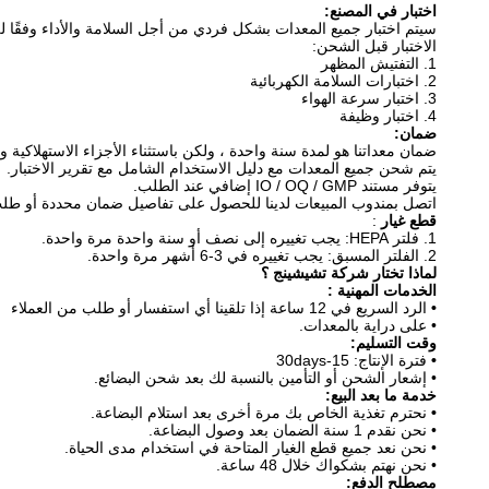
اختبار في المصنع:
سيتم اختبار جميع المعدات بشكل فردي من أجل السلامة والأداء وفقًا لل
الاختبار قبل الشحن:
1. التفتيش المظهر
2. اختبارات السلامة الكهربائية
3. اختبار سرعة الهواء
4. اختبار وظيفة
ضمان:
ضمان معداتنا هو لمدة سنة واحدة ، ولكن باستثناء الأجزاء الاستهلاكية 
يتم شحن جميع المعدات مع دليل الاستخدام الشامل مع تقرير الاختبار.
يتوفر مستند IO / OQ / GMP إضافي عند الطلب.
اتصل بمندوب المبيعات لدينا للحصول على تفاصيل ضمان محددة أو طل
قطع غيار
:
1. فلتر HEPA: يجب تغييره إلى نصف أو سنة واحدة مرة واحدة.
2. الفلتر المسبق: يجب تغييره في 3-6 أشهر مرة واحدة.
لماذا تختار
شركة
تشيشينج
؟
الخدمات
المهنية
:
•
الرد السريع في 12 ساعة إذا تلقينا أي استفسار أو طلب من العملاء
• على دراية بالمعدات.
وقت التسليم:
•
فترة الإنتاج: 15-30days
• إشعار الشحن أو التأمين بالنسبة لك بعد شحن البضائع.
خدمة ما بعد البيع:
•
نحترم تغذية الخاص بك مرة أخرى بعد استلام البضاعة.
• نحن نقدم 1 سنة الضمان بعد وصول البضاعة.
• نحن نعد جميع قطع الغيار المتاحة في استخدام مدى الحياة.
• نحن نهتم بشكواك خلال 48 ساعة.
مصطلح الدفع: