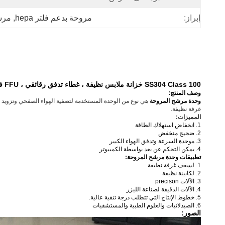
إبراز:
مروحة بدعم فلتر hepa
, 
مرشح
SS304 Class 100 خزانة ملابس نظيفة ، غطاء تدفق رقائقي ، FFU في الأعلى
وصف المنتج:
وحدة مرشح المروحة
هي نوع من الوحدة المستخدمة لتصفية الهواء الصفحي وتزويد ا
غرفة نظيفة.
المميزات:
1. انخفاض استهلاك الطاقة
2. ضجيج منخفض
3. موحدة السرعة وتدفق الهواء الكبير
4. يمكن التحكم عن بعد بواسطة الكمبيوتر
تطبيقات وحدة مرشح المروحة:
1. لسقف غرفة نظيفة
2. لكابينة نظيفة
3. الآلات precison
4. الآلات الدقيقة لصناعة الليزر
5. خطوط الإنتاج التي تتطلب درجة تنقية عالية.
6. الصيدلانيات والعلوم الطبية والمستشفيات
الصور: