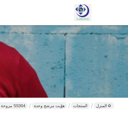
المنزل
المنتجات
هوّيت مرشح وحدة
SS304 مروحة وحدة تصفية فئة 100 ملابس نظيفة مجلس الوزراء تدفق الصفحي هود FFU على القمة