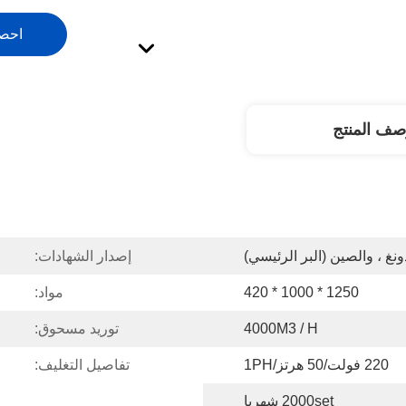
احص
صف المنتج
ونغ ، والصين (البر الرئيسي)
إصدار الشهادات:
1250 * 1000 * 420
مواد:
4000M3 / H
توريد مسحوق:
220 فولت/50 هرتز/1PH
تفاصيل التغليف:
2000set شهريا