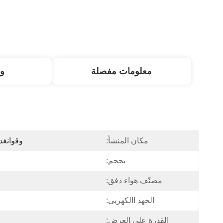
معلومات مفصلة
و
مكان المنشأ:
وقوانغد
بحجم:
مصنّف هواء دفق:
الجهد االكهربى:
القدرة على العرض: