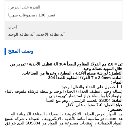
القدرة على العرض:
تعيين 100 / مجموعات شهريا
إبراز:
آلة نظافة الأحذية
, 
آلة نظافة الوحيد
وصف المنتج
تي = 2.0 مم الفولاذ المقاوم للصدأ 304 آلة تنظيف الأحذية / تمرير من
خلال التمهيد غسالة وحيد
التطبيق: لورشة مصنع الأغذية ، المطبخ ، وغيرها من الصناعات.
المادة: T = 2.0mm الفولاذ المقاوم للصدأ 304
المهام:
1. للحصول على الحذاء والنعال الوحيد.
غسالة وحيد ، تنظيف الحذاء / الحذاء الوحيد بواسطة فرشاة ملفوفة بالماء
أوتوماتيكياً بواسطة جهاز استشعار كهروضوئي.
المادة:
SS304 للجسم الرئيسي ، وهو منع الصدأ.
حياة العمل:
6-7 سنوات على الأقل.
تخصيص:
هذا الجهاز لغرض الغذاء ، الإلكترونية ، الصيدلة ، الصناعة الكيميائية الخ.
هذا staion هو مناسبة أساسا للأغذية ، الإلكترونية ، الصيدلة ، شركة تصنيع
المواد الكيميائية ، المنتجات مصنوعة من المواد من SUS304 الذي يتوافق