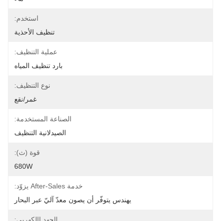
استخدم:
تنظيف الأحذية
عملية التنظيف:
بارد تنظيف المياه
نوع التنظيف:
غمر/نقع
الصناعة المستخدمة:
الصيدلانية التنظيف
قوة (ث):
680W
خدمة After-Sales يزوّد:
يهندس يتوفّر أن يصون معدّ آليّ عبر البحار
الجهد االكهربى: