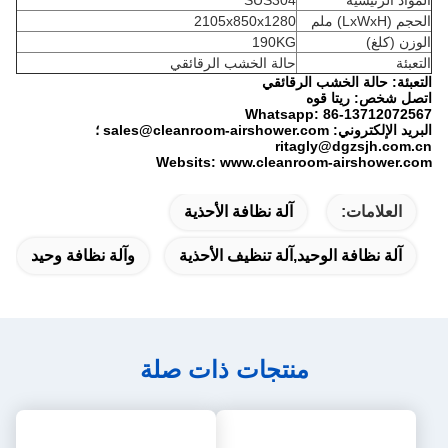
المواد الرئيسية
SUS304
الحجم (LxWxH) ملم
2105x850x1280
الوزن (كلغ)
190KG
التعبئة
حالة الخشب الرقائقي
التعبئة: حالة الخشب الرقائقي
اتصل شخص: ريتا قوه
Whatsapp: 86-13712072567
البريد الإلكتروني: sales@cleanroom-airshower.com ؛
ritagly@dgzsjh.com.cn
Websits: www.cleanroom-airshower.com
العلامات:
آلة نظافة الأحذية
آلة نظافة الوحيد,آلة تنظيف الأحذية
وآلة نظافة وحيد
منتجات ذات صلة