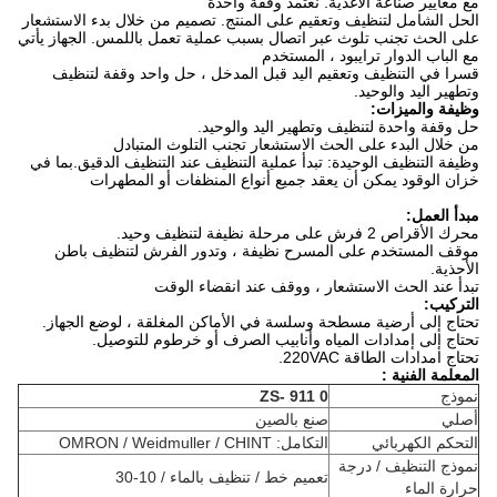
مع معايير صناعة الأغذية.
نعتمد وقفة واحدة
الحل الشامل لتنظيف وتعقيم على المنتج.
تصميم من خلال بدء الاستشعار
على الحث تجنب تلوث عبر اتصال بسبب عملية تعمل باللمس.
الجهاز يأتي
مع الباب الدوار ترايبود ، المستخدم
قسرا في التنظيف وتعقيم اليد قبل المدخل ، حل واحد وقفة لتنظيف
وتطهير اليد والوحيد.
وظيفة والميزات:
حل وقفة واحدة لتنظيف وتطهير اليد والوحيد.
من خلال البدء على الحث الاستشعار تجنب التلوث المتبادل
وظيفة التنظيف الوحيدة: تبدأ عملية التنظيف عند التنظيف الدقيق.بما في
خزان الوقود يمكن أن يعقد جميع أنواع المنظفات أو المطهرات
مبدأ العمل:
محرك الأقراص 2 فرش على مرحلة نظيفة لتنظيف وحيد.
موقف المستخدم على المسرح نظيفة ، وتدور الفرش لتنظيف باطن
الأحذية.
تبدأ عند الحث الاستشعار ، ووقف عند انقضاء الوقت
التركيب:
تحتاج إلى أرضية مسطحة وسلسة في الأماكن المغلقة ، لوضع الجهاز.
تحتاج إلى إمدادات المياه وأنابيب الصرف أو خرطوم للتوصيل.
تحتاج امدادات الطاقة 220VAC.
المعلمة الفنية
:
نموذج
0
911
ZS-
أصلي
صنع بالصين
التحكم الكهربائي
التكامل: OMRON / Weidmuller / CHINT
نموذج التنظيف / درجة
تعميم خط / تنظيف بالماء / 10-30
حرارة الماء