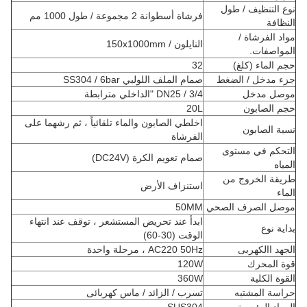
نوع التنظيف / طول
فرشاة أسطوانة 2 مجموعة / طول 1000 مم
النظافة
مواد الفرشاة /
النايلون / 150x1000mm
المواصفات.
حجم الماء (كلغ)
32
جزء مدخل / الضغط
صمام الملف اللولبي SS304 / 6bar
موصل مدخل
DN25 / 3/4 "الداخلي مترابطة
حجم الصابون
20L
اخلطي الصابون والماء تلقائياً ، ثم رشهما على
نسبة الصابون
الفرشاة
التحكم في مستوى
صمام تعويم الكرة (DC24V)
المياه
طريقة الخروج من
استنزاف الأرض
الماء
موصل الصرف الصحي
50MM
ابدأ عند تحريض المستشعر ، توقف عند انتهاء
بداية نوع
الوقت (30-60)
الجهد االكهربى
AC220 50Hz ، مرحلة واحدة
قوة المحرك
120W
القوة الكلية
360W
حراسة المشتبه
تسرب / الزائد / ماس كهربائى