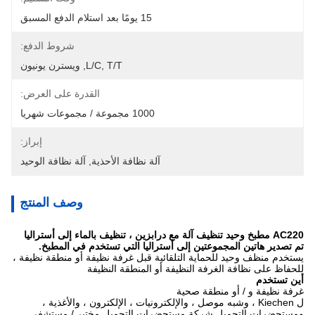
15 يومًا بعد استلام الدفع المسبق
شروط الدفع:
L/C, T/T, ويسترن يونيون
القدرة على العرض:
1000 مجموعة / مجموعات شهريا
إبراز:
آلة نظافة الأحذية
, 
آلة نظافة الوحيد
وصف المنتج
AC220 مطبخ وحيد تنظيف آلة مع درابزين ، تنظيف بالماء إلى أستراليا
تم تصدير هاتين المجموعتين إلى أستراليا التي تستخدم في المطبخ.
يستخدم منظف وحيد للحماية التلقائية قبل غرفة نظيفة أو منطقة نظيفة ،
للحفاظ على نظافة الغرفة النظيفة أو المنطقة النظيفة
أين تستخدم
غرفة نظيفة و / أو منطقة صحية
ل Kiechen ، وشبه موصل ، والإلكترونيات ، الإلكترون ، والأغذية ،
ومستحضرات التجميل شركة مستحضرات التجميل مختبر / مستشفى