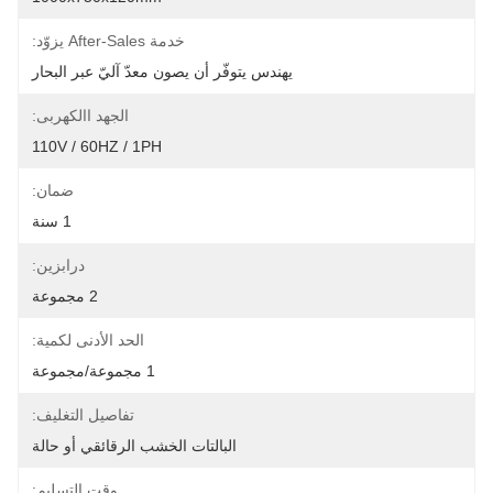
خدمة After-Sales يزوّد:
يهندس يتوفّر أن يصون معدّ آليّ عبر البحار
الجهد االكهربى:
110V / 60HZ / 1PH
ضمان:
1 سنة
درابزين:
2 مجموعة
الحد الأدنى لكمية:
1 مجموعة/مجموعة
تفاصيل التغليف:
البالتات الخشب الرقائقي أو حالة
وقت التسليم: