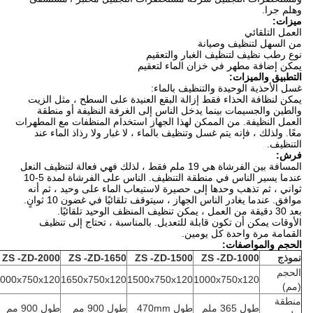
وهلم جرا.
ميزات:
العمل التلقائي
من السهل لتنظيف وصيانة
نوع رطب نظيف لتنظيف الغبار والتعقيم
يمكن إضافة مطهر في خزان الماء لتعقيم
التطبيق والميزات:
غسل الأحذية الوحيدة والتنظيف بالماء:
يمكن لنظافة الحذاء فقط إزالة البقع العنيدة على السطح ، مثل الزيت
والطين والجسيمات بينما يدخل الناس إلى الغرفة النظيفة أو منطقة
العمل النظيفة. من الممكن لهذا الجهاز استخدام المنظفات مع المطهرات
معًا. ولذلك ، فإنه يتم غسل وتنظيف بالماء ، لا غبار ولا رذاذ الماء عند
التنظيف.
فرش:
المسافة بين الفرشاة هي 19 ملم فقط ، لذلك فهي فعالة لتنظيف النعل
عندما يسير الناس في منطقة التنظيف. الناس على الفرشاة لمدة 5-10
ثواني ، ثم تذهب وحدها إلى حصيرة لاستيعاب الماء على وحيد ، ثم أنه
موافق. عندما يغادر الناس الجهاز ، سيتوقف تلقائيًا في غضون 10 ثوانٍ.
بعد 30 دقيقة من العمل ، يمكن تنظيف المنظف الوحيد تلقائيًا.
الأوقات يمكن أن تكون قابلة للتعديل. بالمناسبة ، تحتاج إلى تنظيف
القمامة مرة واحدة كل يومين.
الحجم والمواصفات:
نموذج
-ZD-1000
ZS
-ZD-1500
ZS
-ZD-1650
ZS
-ZD-2000
ZS
الحجم
000x750x120
1650x750x120
1500x750x120
1000x750x120
(مم)
منطقة
طول 365 ملم
طول 470mm
طول 900 مم
طول 900 مم