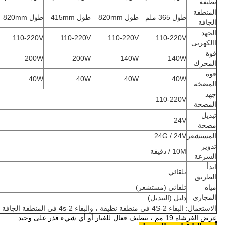
نظيفة
المنطقة
طول 365 ملم
طول 820mm
طول 415mm
طول 820mm
الجافة
الجهد
110-220V
110-220V
110-220V
110-220V
االكهربى
قوة
200W
200W
140W
140W
المحرك
قوة
40W
40W
40W
40W
المضخة
جهد
110-220V
المضخة
تبديل
24V
مضخة
المستشعر
24G / 24V
تدوير
10M / دقيقة
السرعة
ابدأ
تلقائي
الطريق
مياه
تلقائي (مستشعر)
المجاري
دليل (التبديل)
الاستعمال: البقاء 2-4S في منطقة نظيفة ، والبقاء 2-4s في المنطقة الجافة
عرض الفرشاة 19 مم ، تنظيف فعال للغبار أو أي شيء قذر على وحيد.