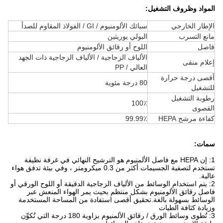
المواد وظروف التشغيل:
الإطار الخارجي
سبائك الألومنيوم / GI / الفولاذ المقاوم للصدأ
مانع التسرب
البولي يوريثين
فاصل
اللوح أو رقائق الألومنيوم
الألياف الزجاجية / الألياف الزجاجية ذات الجهد
إعلام منقى
العالي / PP
أقصى درجة حرارة
80 درجة مئوية
للتشغيل
رطوبة التشغيل
100٪
القصوى
كفاءة مرشح HEPA
99.99٪
سمات:
1: إن HEPA مع فاصل الألمنيوم هو الترشيح النهائي في غرفة نظيفة
تستخدم لتصفية الجسيمات أكثر من 0.3 ميكرومتر ، وفي بيئة تدفق هواء
عالية.
2: يتم استخدام الوسائط من الألياف الزجاجية الدقيقة أو اللوح الورقي أو
فاصل رقائق الألومنيوم بشكل منتظم بحيث يمر الهواء المنعش عبر
الوسائط بسهولة بالغة.تحقيق أقصى استفادة من المساحة المستخدمة
وزيادة كثافة الطيات
3: تُطوى وسائط الورق / رقائق الألمنيوم بزاوية 180 درجة التي تُكوِّن