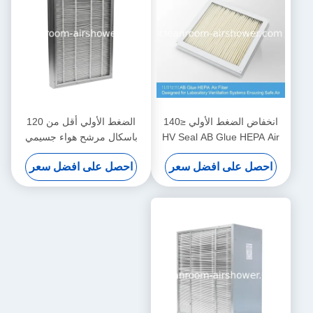
انخفاض الضغط الأولي ≤140
الضغط الأولي أقل من 120
HV Seal AB Glue HEPA Air
باسكال مرشح هواء جسيمي
Filter مصممة لأنظمة التهوية
1220 610 150 مم أحجام
احصل على افضل سعر
احصل على افضل سعر
المختبرية التي تضمن الهواء
مخصصة لترشيح هواء المرافق
الآمن
الطبية