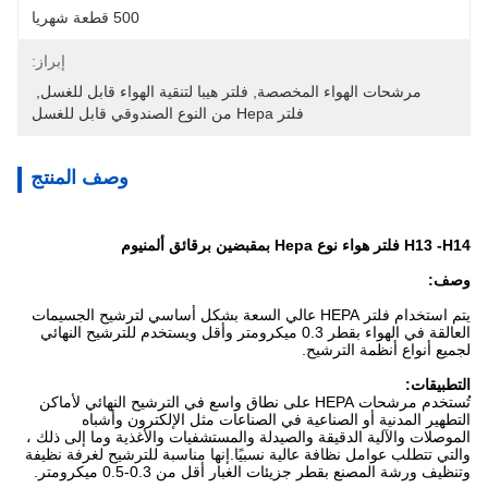
500 قطعة شهريا
إبراز:
مرشحات الهواء المخصصة
, 
فلتر هيبا لتنقية الهواء قابل للغسل
, 
فلتر Hepa من النوع الصندوقي قابل للغسل
وصف المنتج
H13 -H14 فلتر هواء نوع Hepa بمقبضين برقائق ألمنيوم
وصف:
يتم استخدام فلتر HEPA عالي السعة بشكل أساسي لترشيح الجسيمات
العالقة في الهواء بقطر 0.3 ميكرومتر وأقل ويستخدم للترشيح النهائي
لجميع أنواع أنظمة الترشيح.
التطبيقات:
تُستخدم مرشحات HEPA على نطاق واسع في الترشيح النهائي لأماكن
التطهير المدنية أو الصناعية في الصناعات مثل الإلكترون وأشباه
الموصلات والآلية الدقيقة والصيدلة والمستشفيات والأغذية وما إلى ذلك ،
والتي تتطلب عوامل نظافة عالية نسبيًا.إنها مناسبة للترشيح لغرفة نظيفة
وتنظيف ورشة المصنع بقطر جزيئات الغبار أقل من 0.3-0.5 ميكرومتر.