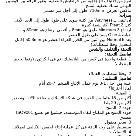
لنوع من الألياف الزجاجية من خراطيش التصفية، يظهر الرقم بين قوسين
النهائي سمك تصفية المنتج.
ماكس العرض: 710mm؛
طول إلى أجل غير مسمى.
ميزات:
أن تبقى 1.Waviness من كتلة طوى على طول طول إلى الحد الأدنى
كتل 2.Pleat أكثر شقة كبيرة
ارتفاع 3.Minimum طوى هو 8mm و أقصى ارتفاع هو 80mm و
حبات 4.Glue يمتد على طول العنصر
بعد 5.Normal بين اثنين من الخرز الغراء العنصر هو 50.8mm (قابل
للتعديل وفقا لمتطلبات)
التعبئة والتغليف والشحن
تفاصيل التعبئة:
1. قطعة واحدة في كيس من البلاستيك، ثم في الكرتون (وفقا لحجم
المنتجات)
2. وفقا لمتطلبات العملاء
تفاصيل التسليم:
عينة من اجل: 1-3 يوم عمل.
الإنتاج الضخم: 7-20 أيام
لماذا أخترتنا؟
1 المهنية
أكثر من 18 عاما من الخبرة في شبكة الأسلاك وصناعة الآلات وتصدير
أكثر من 20 بلدا.
جودة 2. المنتج
جودة المنتج هو المفتاح لبقاء المؤسسة، جيشينغ هو تصنيع ISO9001
مصدق.
3. سعر معقول
سنسيطر على وجه الدقة في كل عملية إنتاج لخفض التكاليف لعملائنا.
4. الاتصالات: