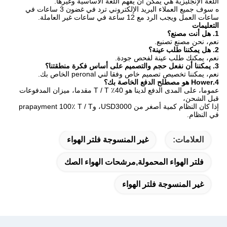
اللغة الإنجليزية هي يمكن أن يفهم اللغة الأساسية وغيرها.
ه سوف جميع العملاء البريد الإلكتروني ترد في غضون 3 ساعات في
ساعات العمل ويجب الرد مع 12 ساعة في ساعات غير العاملة.
التعليمات
1. هل أنت مصنع؟
نعم، نحن مصنع تصنيع.
2. هل يمكننا طلب عينة؟
نعم، يمكنك طلب عينة لفحص جودة.
3. يمكننا أن نفعل حجم والتصميم على أساس فكرة منطقتنا؟
نعم، يمكننا تخصيص تصميم خاص وفقا لني peronal الخاص بك.
4.Hower هو مصطلح الدفع الخاصة بك؟
عموما، على المدى الدفع لدينا هو 40٪ T / T مقدما، ميزان المدفوعات
قبل الشحن،
إذا كان النظام كمية أصغر من USD3000، وprapayment 100٪ T / T
في النظام.
العلامات:
غير المنسوجة فلتر الهواء
فلتر الهواء المحمولة,مرشحات الهواء الصك
غير المنسوجة فلتر الهواء