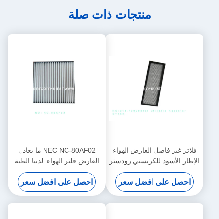
منتجات ذات صلة
فلاتر غير فاصل العارض الهواء
NEC NC-80AF02 ما يعادل
الإطار الأسود للكريستي رودستر
العارض فلتر الهواء الدنيا الطية
S + 16K
الطول 8MM
احصل على افضل سعر
احصل على افضل سعر