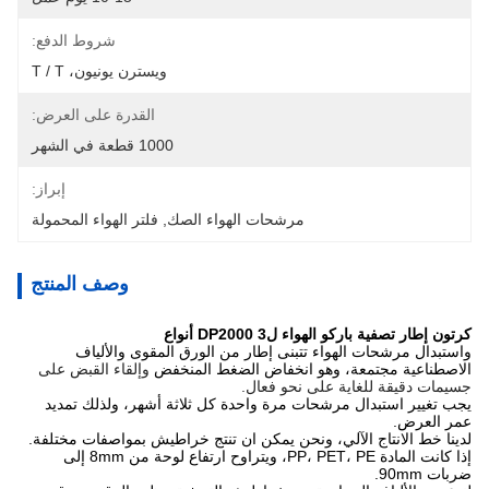
شروط الدفع:
ويسترن يونيون، T / T
القدرة على العرض:
1000 قطعة في الشهر
إبراز:
مرشحات الهواء الصك
, 
فلتر الهواء المحمولة
وصف المنتج
كرتون إطار تصفية باركو الهواء لDP2000 3 أنواع
واستبدال مرشحات الهواء تتبنى إطار من الورق المقوى والألياف
الاصطناعية مجتمعة، وهو انخفاض الضغط المنخفض
وإلقاء القبض على
جسيمات دقيقة للغاية على نحو فعال.
يجب تغيير استبدال مرشحات مرة واحدة كل ثلاثة أشهر، ولذلك تمديد
عمر العرض.
لدينا خط الانتاج الآلي، ونحن يمكن ان تنتج خراطيش بمواصفات مختلفة.
إذا كانت المادة PP، PET، PE، ويتراوح ارتفاع لوحة من 8mm إلى
ضربات 90mm.